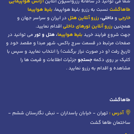
شما می توانید در سامانه رزرواسیون آنلاین
آژانس هواپیمایی
طاهاگشت
نسبت به رزرو بلیط هواپیما،
بلیط هواپیما
خارجی
و
داخلی،
رزرو آنلاین هتل
در ایران و سراسر جهان و
همچنین
رزرو آنلاین تورهای داخلی
اقدام نمایید.
جهت شروع فرایند خرید
بلیط هواپیما
، هتل و تور
می توانید در
صفحات مرتبط در قسمت سرچ باکس، شهر مبدا و مقصد خود
و
تاریخ رفت (و در صورت نیاز برگشت)
را انتخاب نمایید و سپس با
کلیک بر روی دکمه
جستجو
جزئیات اطلاعات و قیمت ها را
مشاهده و اقدام به رزرو نمایید .
طاهاگشت
آدرس :
تهران - خیابان پاسداران - نبش نگارستان ششم -
ساختمان طاها گشت