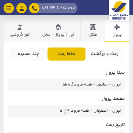
021 24 8 25 000
پرواز
هتل
تور
پرواز + هتل
تور گروهی
|
رفت و برگشت
فقط رفت
چند مسیره
مبدا پرواز
مقصد پرواز
تاریخ رفت