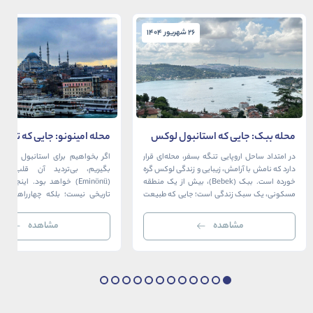
26 شهریور 1404
26 شهریور 1404
محله ببک: جایی که استانبول لوکس
محله امینونو: جایی که تاریخ،
در آغوش بسفر آرام می‌گیرد
دریا به هم می‌رسند
در امتداد ساحل اروپایی تنگه بسفر، محله‌ای قرار
اگر بخواهیم برای استانبول قلبی ت
دارد که نامش با آرامش، زیبایی و زندگی لوکس گره
بگیریم، بی‌تردید آن قلب، مح
خورده است. ببک (Bebek)، بیش از یک منطقه
(Eminönü) خواهد بود. اینجا 
مسکونی، یک سبک زندگی است؛ جایی که طبیعت
تاریخی نیست؛ بلکه چهارراهی اس
خیره‌کننده بسفر با مدرن‌ترین و شیک‌ترین کافه‌ها،
قاره‌ها، فرهنگ‌ها و دوران‌های 
رستوران‌ها و ویلاها در هم آمیخته و تصویری
می‌رسند. امینونو از دوران بیزانس 
مشاهده
مشاهده
بی‌نظیر از استانبول معاصر را به […]
عثمانی و امروز، به لطف موقعیت اس
در دهانه خلیج شاخ […]