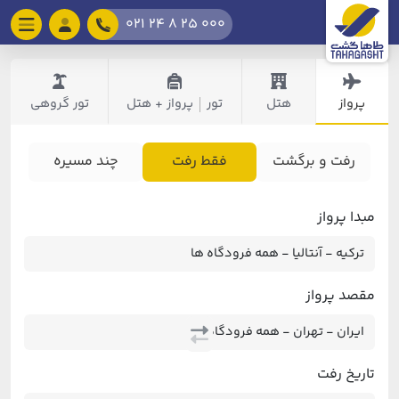
021 24 8 25 000
پرواز
هتل
تور
پرواز + هتل
تور گروهی
|
رفت و برگشت
فقط رفت
چند مسیره
مبدا پرواز
مقصد پرواز
تاریخ رفت