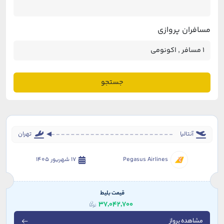
مسافران پروازی
جستجو
آنتالیا
تهران
Pegasus Airlines
17 شهریور 1405
قیمت بلیط
37,042,700
مشاهده پرواز