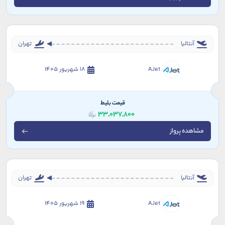
آنتالیا
تهران
AJet
18 شهریور 1405
قیمت بلیط
33,037,800
مشاهده پرواز
آنتالیا
تهران
AJet
19 شهریور 1405