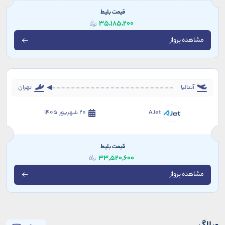
قیمت بلیط
35,185,200
مشاهده پرواز
آنتالیا
تهران
AJet
20 شهریور 1405
قیمت بلیط
33,520,600
مشاهده پرواز