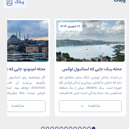
وبلاگ
وبلاگ
26 شهریور 1404
26 شهریور 1404
محله ببک: جایی که استانبول لوکس
محله امینونو: جایی که تاریخ،
در آغوش بسفر آرام می‌گیرد
دریا به هم می‌رسند
در امتداد ساحل اروپایی تنگه بسفر، محله‌ای قرار
اگر بخواهیم برای استانبول قلبی ت
دارد که نامش با آرامش، زیبایی و زندگی لوکس گره
بگیریم، بی‌تردید آن قلب، مح
خورده است. ببک (Bebek)، بیش از یک منطقه
(Eminönü) خواهد بود. اینجا 
مسکونی، یک سبک زندگی است؛ جایی که طبیعت
تاریخی نیست؛ بلکه چهارراهی اس
خیره‌کننده بسفر با مدرن‌ترین و شیک‌ترین کافه‌ها،
قاره‌ها، فرهنگ‌ها و دوران‌های 
رستوران‌ها و ویلاها در هم آمیخته و تصویری
می‌رسند. امینونو از دوران بیزانس 
مشاهده
مشاهده
بی‌نظیر از استانبول معاصر را به […]
عثمانی و امروز، به لطف موقعیت اس
در دهانه خلیج شاخ […]