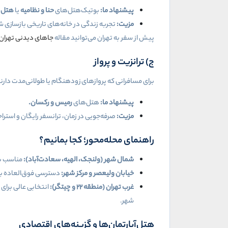
پیشنهاد ما
:
بوتیک‌هتل‌های
حنا و نظامیه
یا
هتل 
مزیت
:
تجربه زندگی در خانه‌های تاریخی بازسازی شده
پیش از سفر به تهران می‌توانید مقاله
جاهای دیدنی تهران
ج) ترانزیت و پرواز
برای مسافرانی که پروازهای زودهنگام یا طولانی‌مدت دارن
پیشنهاد ما
:
هتل‌های
رمیس و رکسان
.
مزیت
:
صرفه‌جویی در زمان، ترانسفر رایگان و استراح
راهنمای محله‌محور؛ کجا بمانیم؟
شمال شهر (ولنجک، الهیه، سعادت‌آباد)
:
مناسب بر
خیابان ولیعصر و مرکز شهر
:
دسترسی فوق‌العاده به
غرب تهران (منطقه
۲۲
و چیتگر)
:
انتخابی عالی برای 
شهر
.
هتل‌آپارتمان‌ها و گزینه‌های اقتصادی