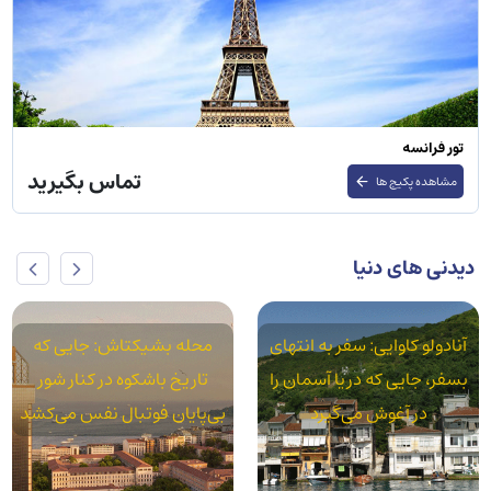
تور ایتالیا
تماس بگیرید
مشاهده پکیج ها
دیدنی های دنیا
محله بشیکتاش: جایی که
محله آکسارای: استانبول
تاریخ باشکوه در کنار شور
واقعی در سایه قنات‌های رومی
بی‌پایان فوتبال نفس می‌کشد