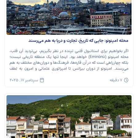
محله امینونو: جایی که تاریخ، تجارت و دریا به هم می‌رسند
اگر بخواهیم برای استانبول قلبی تپنده در نظر بگیریم، بی‌تردید آن قلب،
محله امینونو (Eminönü) خواهد بود. اینجا تنها یک منطقه تاریخی نیست؛
بلکه چهارراهی است که در آن قاره‌ها، فرهنگ‌ها و دوران‌های مختلف به هم
می‌رسند. امینونو از دوران بیزانس تا امپراتوری عثمانی و امروز، به لطف
موقعیت استراتژیک خود در دهانه خلیج شاخ […]
7 دقیقه
سپتامبر 17, 2025