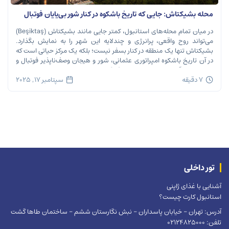
محله بشیکتاش: جایی که تاریخ باشکوه در کنار شور بی‌پایان فوتبال
نفس می‌کشد
در میان تمام محله‌های استانبول، کمتر جایی مانند بشیکتاش (Beşiktaş)
می‌تواند روح واقعی، پرانرژی و چندلایه این شهر را به نمایش بگذارد.
بشیکتاش تنها یک منطقه در کنار بسفر نیست؛ بلکه یک مرکز حیاتی است که
در آن تاریخ باشکوه امپراتوری عثمانی، شور و هیجان وصف‌ناپذیر فوتبال و
ریتم تند زندگی مدرن شهری در هم […]
7 دقیقه
سپتامبر 17, 2025
تور داخلی
آشنایی با غذای ژاپنی
استانبول کارت چیست؟
آدرس: تهران – خیابان پاسداران – نبش نگارستان ششم – ساختمان طاها گشت
تلفن: 02124825000