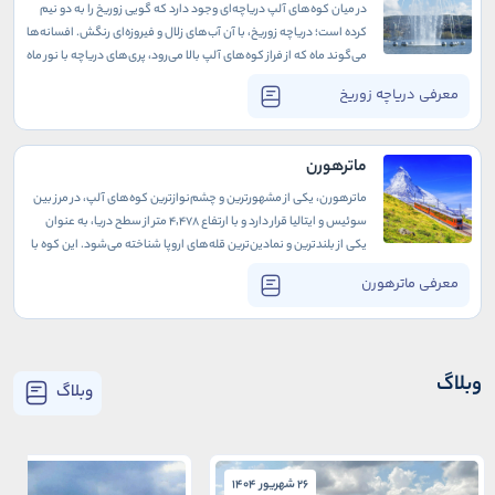
در میان کوه‌های آلپ دریاچه‌ای وجود دارد که گویی زوریخ را به دو نیم
کرده است؛ دریاچه زوریخ، با آن آب‌های زلال و فیروزه‌ای رنگش. افسانه‌ها
می‌‌گوند ماه که از فراز کوه‌های آلپ بالا می‌رود، پری‌های دریاچه با نور ماه
می‌رقصند. باید آنجا باشی و آن سکوتِ مدامِ دریاچه را در شبِ پر ستاره‌ی
معرفی دریاچه زوریخ
زوریخ تجربه کنی. چه فرصت عجیبی است برای اینکه دور از ازدحام شهر
خودت را گم و دوباره پیدا کنی.
ماترهورن
ماترهورن، یکی از مشهورترین و چشم‌نوازترین کوه‌های آلپ، در مرز بین
سوئیس و ایتالیا قرار دارد و با ارتفاع ۴٬۴۷۸ متر از سطح دریا، به عنوان
یکی از بلندترین و نمادین‌ترین قله‌های اروپا شناخته می‌شود. این کوه با
شکل هرم‌مانند و قله‌های تیز خود، سالانه هزاران کوهنورد و گردشگر را
معرفی ماترهورن
به خود جذب می‌کند. ماترهورن نه تنها به خاطر زیبایی طبیعی خود
شهرت دارد، بلکه به دلیل چالش‌های فنی و سختی‌های کوهنوردی آن، به
یکی از مقاصد محبوب علاقه‌مندان به ماجراجویی و طبیعت‌دوستان
تبدیل شده است.
وبلاگ
وبلاگ
26 شهریور 1404
26 شهریور 1404