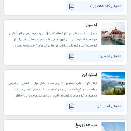
هابسبورگ است؛ کاخی که در هر آجر آن، قصه‌ای از قدرت، سیاست، و هنر
معرفی کاخ هافبورگ
نهفته است. دیوارهای هافبورگ، هنوز هم نجواگر خاطراتی از
مراسم‌های باشکوه سلطنتی و تصمیمات تاریخی‌اند که مسیر اروپا را
تغییر دادند.
لوسرن
در دل سوئیس، شهری قرار گرفته که به زیبایی‌های طبیعی و تاریخ کهن
خود می‌بالد: لوسرن. این شهر دیدنی، با چشم‌اندازهایی نفس‌گیر از
کوه‌های آلپ و انعکاس رؤیایی آن‌ها در آب‌های آرام دریاچه لوسرن،
همانند یک شاهکار نقاشی است. خیابان‌های قدیمی، پل‌های تاریخی و
معرفی لوسرن
تندیس‌های باوقار این شهر، قصه‌هایی از دوران گذشته را برای هر
رهگذری زمزمه می‌کنند.
اینترلاکن
اینترلاکن، در آلپ سوئیس، شهری است بهشتی برای عاشقان ماجراجویی
و طبیعت. واقع‌شده میان دو دریاچه‌ی آبی فیروزه‌ای تیتسی و برینز و
محصور در کوه‌های شگفت‌آور آلپ، این شهر در تمام سال با مناظر
خیره‌کننده و فعالیت‌های تفریحی هیجان‌انگیزش، شما را به دنیای
معرفی اینترلاکن
جدیدی از تجربه‌ها می‌برد.
دریاچه زوریخ