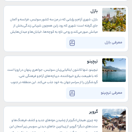
خیابان‌های سنگفرش‌شده‌اش، همچنان ارزش‌های قدیمی را گرامی
داشته و فرهنگ و سنت‌های سوئیسی را به زیبایی حفظ کرده است. اینجا
بازل
هنوز هم مقصدی برای تور سوییس است.
بازل، شهری آرام و رؤیایی که در مرز سه کشور سوئیس، فرانسه و آلمان
جای گرفته است؛ شهری که رود راین همچون شریانی زندگی‌بخش از
میانش عبور می‌کند و روحی تازه به کوچه‌ها، خیابان‌ها و میدان‌هایش
می‌بخشد. از همان لحظه‌ای که پا به این شهر می‌گذارید، احساس می‌کنید
معرفی بازل
در جایی خاص و مملو از رمز و راز قدم گذاشته‌اید. سومین شهر بزرگ
سوئیس مقصدی هنر و فرهنگی است که در هر گوشه‌اش جواهری
تاریخی یا هنری را خواهید یافت.
تیچینو
تیچینو، تنها کانتون ایتالیایی‌زبان سوئیس، جواهری پنهان در اروپا است
که با طبیعت بکر و خیره‌کننده، دریاچه‌های آرام و فرهنگی غنی،
گردشگران را از سراسر جهان به خود جذب می‌کند. این منطقه در جنوب
سوئیس، بهشت کوچکی است که در آن کوه‌های سر به فلک کشیده و
معرفی تیچینو
آب‌های زلال دریاچه‌ها، مناظری شگفت‌انگیز خلق کرده‌اند. تیچینو، با
روحی که از ایتالیا وام گرفته و با طبیعت سوئیس درآمیخته، مقصدی
بی‌همتا برای عاشقان سفر و ماجراجویی است.
گرویر
چه چیزی هیجان‌انگیزتر از چشیدن مزه‌های جدید و کشف فرهنگ‌ها و
سنت‌های دیگر؟ گرویر، از زیباترین جاهای دیدنی سویس زیر آسمان این