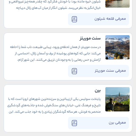
شیلون خیره مانده بود؛ با خودش فکر کرد که چقدر همه‌چیز غیرواقعی و
خیال‌انگیز به نظر می‌رسد. شیلون انگار از میان آب‌های زلال دریاچه
همچون تصویری وهم‌انگیز نمایان بود.
معرفی قلعه شیلون
سنت موریتز
در سنت موریتز، از همان لحظه‌ی ورود، زیبایی طبیعت ناب شما را احاطه
می‌کند؛ جایی که کوه‌های پوشیده از برف و آسمان زلال، احساسی از
آرامش و حس رهایی را به وجودتان تزریق می‌کنند. این شهر آرام،
پناهگاهی برای کسانی است که دلشان هوای طبیعت کرده و از سروصدا
معرفی سنت موریتز
و شلوغی‌های زندگی روزمره خسته‌اند.
برن
پایتخت سوئیس یکی از زیباترین و سرزنده‌ترین شهرهای اروپا است که با
تاریخ و فرهنگ غنی، خیابان‌های سنگ‌فرش شده و جاذبه‌های گردشگری
منحصر به فردش، هر ساله گردشگران زیادی را به خود جذب می‌کند. این
شهر حافظه تاریخی خود را حفظ کرده است اما همچنان پویا و مدرن است
معرفی برن
و تجربه‌ای از معماری تاریخی و قدیمی در کنار طبیعتی دوست داشتنی را
به بازدیدکنندگان ارائه می‌دهد.