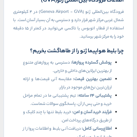
اطلاعات فرودگاه بین‌المللی ژنو
(GVA)
فرودگاه بین‌المللی ژنو
(Geneva Airport - GVA)
در ۴ کیلومتری
شمال غربی مرکز شهر قرار دارد و دسترسی به آن بسیار آسان است. با
استفاده از قطار، اتوبوس یا تاکسی می‌توانید در کمتر از ۱۵ دقیقه
خود را به مرکز شهر برسانید
.
چرا بلیط هواپیما ژنو را از طاهاگشت بخریم؟
پوشش گسترده پروازها
:
دسترسی به پروازهای متنوع
از بهترین ایرلاین‌های داخلی و خارجی
.
تضمین بهترین قیمت
:
مقایسه آنی قیمت‌ها و ارائه
ارزان‌ترین نرخ‌های موجود در بازار
.
پشتیبانی
۲۴
ساعته
:
تیم پشتیبانی ما در تمام مراحل
خرید و حتی پس از آن، پاسخگوی سوالات شماست
.
فرآیند خرید آسان و امن
:
خرید بلیط تنها با چند کلیک و
از طریق درگاه‌های پرداخت امن
.
اطلاع‌رسانی کامل
:
دریافت آنی بلیط و اطلاعات پرواز از