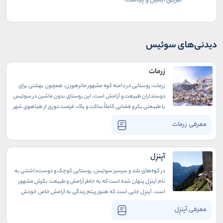
طریق ایمیل و پیامک
.
دیدنی‌های سوئیس
زرمات
زرمات، روستایی در دامنه‌ کوه مشهور ماترهورن، همچون بهشتی برای
دوستداران طبیعت و آرامش است. این روستای بدون ماشین در سوئیس
با طبیعتی بکر و فضایی کاملاً ساکت و پاک، فرصت دوری از هیاهوی شهر
و استراحت در قلب کوه‌های آلپ را به گردشگران هدیه می‌دهد. وسایل
معرفی زرمات
نقلیه برقی، کالسکه‌ها، و دوچرخه‌ها تنها راه جابه‌جایی در این روستا
هستند و همین ویژگی، محیطی خالص و عاری از آلودگی برای ساکنان و
گردشگران تور سوییس فراهم کرده است.
آپنزِل
در کوه‌های بلند و سرسبز سوئیس، روستایی کوچک و دوست‌داشتنی به
نام آپنزِل پنهان شده است که به خاطر آرامش و طبیعت بکرش مشهور
است. آپنزِل جایی است که هنوز ریتم زندگی به آرامش خاص خودش
ادامه دارد، جایی که مردم در میان طبیعت بکر و مناظر خیره‌کننده به
معرفی آپنزِل
شیوه‌ای ساده و اصیل زندگی می‌کنند. این روستا، با معماری چوبی و