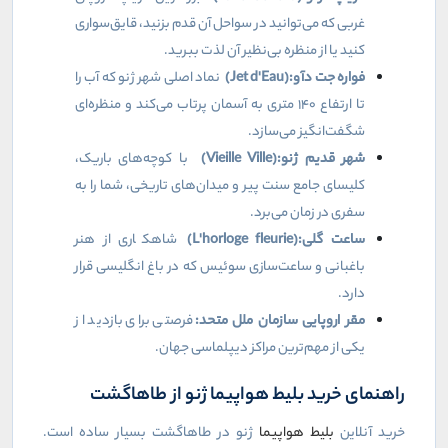
غربی که می‌توانید در سواحل آن قدم بزنید، قایق‌سواری
کنید یا از منظره بی‌نظیر آن لذت ببرید
.
فواره جت دآو
(Jet d'Eau):
نماد اصلی شهر ژنو که آب را
تا ارتفاع ۱۴۰ متری به آسمان پرتاب می‌کند و منظره‌ای
شگفت‌انگیز می‌سازد
.
شهر قدیم ژنو
(Vieille Ville):
با کوچه‌های باریک،
کلیسای جامع سنت پیر و میدان‌های تاریخی، شما را به
سفری در زمان می‌برد
.
ساعت گلی
(L'horloge fleurie):
شاهکاری از هنر
باغبانی و ساعت‌سازی سوئیس که در باغ انگلیسی قرار
دارد
.
مقر اروپایی سازمان ملل متحد
:
فرصتی برای بازدید از
یکی از مهم‌ترین مراکز دیپلماسی جهان
.
راهنمای خرید بلیط هواپیما ژنو از طاهاگشت
خرید آنلاین
بلیط هواپیما
ژنو در طاهاگشت بسیار ساده است.