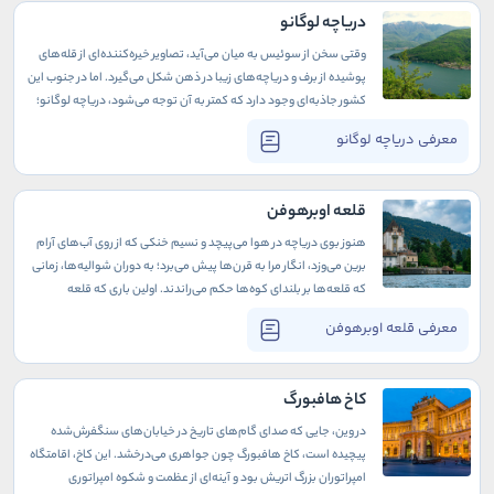
دریاچه لوگانو
وقتی سخن از سوئیس به میان می‌آید، تصاویر خیره‌کننده‌ای از قله‌های
پوشیده از برف و دریاچه‌های زیبا در ذهن شکل می‌گیرد. اما در جنوب این
کشور جاذبه‌ای وجود دارد که کمتر به آن توجه می‌شود، دریاچه لوگانو؛
دریاچه‌ای آرام که در مرز سوئیس و ایتالیا، با آب‌های آبی و کوه‌های سبز،
معرفی دریاچه لوگانو
همچون نقاشی‌ای طبیعی به نظر می‌رسد. در اینجا می‌خواهیم به شما
نشان دهیم چرا دریاچه لوگانو مقصدی استثنایی برای تجربه‌ای
آرامش‌بخش و دل‌انگیز است.
قلعه اوبرهوفن
هنوز بوی دریاچه در هوا می‌پیچد و نسیم خنکی که از روی آب‌های آرام
برین می‌وزد، انگار مرا به قرن‌ها پیش می‌برد؛ به دوران شوالیه‌ها، زمانی
که قلعه‌ها بر بلندای کوه‌ها حکم می‌راندند. اولین باری که قلعه
اوبرهوفن را از دور دیدم، حس عجیبی در وجودم بیدار شد. قلعه‌ای
معرفی قلعه اوبرهوفن
استوار و خاموش، همچون نگهبانی خستگی‌ناپذیر که قرن‌هاست بر
ساحل دریاچه ایستاده است، شاهدی بر تاریخ و روزگارانی پر از رمز و راز.
کاخ هافبورگ
در وین، جایی که صدای گام‌های تاریخ در خیابان‌های سنگفرش‌شده
پیچیده است، کاخ هافبورگ چون جواهری می‌درخشد. این کاخ، اقامتگاه
امپراتوران بزرگ اتریش بود و آینه‌ای از عظمت و شکوه امپراتوری