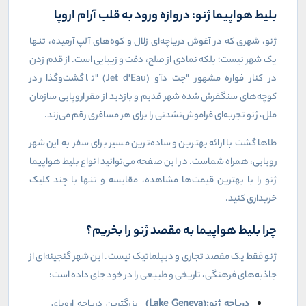
بلیط هواپیما ژنو: دروازه ورود به قلب آرام اروپا
ژنو، شهری که در آغوش دریاچه‌ای زلال و کوه‌های آلپ آرمیده، تنها
یک شهر نیست؛ بلکه نمادی از صلح، دقت و زیبایی است. از قدم زدن
در کنار فواره مشهور "جت دآو
" (Jet d'Eau)
تا گشت‌وگذار در
کوچه‌های سنگفرش شده شهر قدیم و بازدید از مقر اروپایی سازمان
ملل، ژنو تجربه‌ای فراموش‌نشدنی را برای هر مسافری رقم می‌زند
.
طاهاگشت با ارائه بهترین و ساده‌ترین مسیر برای سفر به این شهر
رویایی، همراه شماست. در این صفحه می‌توانید انواع بلیط هواپیما
ژنو را با بهترین قیمت‌ها مشاهده، مقایسه و تنها با چند کلیک
خریداری کنید
.
چرا بلیط هواپیما به مقصد ژنو را بخریم؟
ژنو فقط یک مقصد تجاری و دیپلماتیک نیست. این شهر گنجینه‌ای از
جاذبه‌های فرهنگی، تاریخی و طبیعی را در خود جای داده است
:
دریاچه ژنو
(Lake Geneva):
بزرگترین دریاچه اروپای