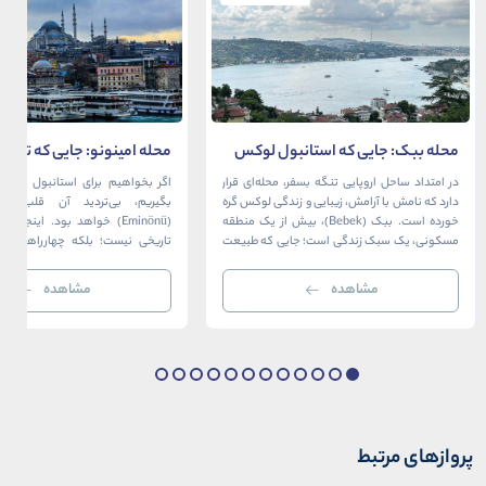
محله ببک: جایی که استانبول لوکس
محله امینونو: جایی که تاریخ،
در آغوش بسفر آرام می‌گیرد
دریا به هم می‌رسند
در امتداد ساحل اروپایی تنگه بسفر، محله‌ای قرار
اگر بخواهیم برای استانبول قلبی ت
دارد که نامش با آرامش، زیبایی و زندگی لوکس گره
بگیریم، بی‌تردید آن قلب، مح
خورده است. ببک (Bebek)، بیش از یک منطقه
(Eminönü) خواهد بود. اینجا 
مسکونی، یک سبک زندگی است؛ جایی که طبیعت
تاریخی نیست؛ بلکه چهارراهی اس
خیره‌کننده بسفر با مدرن‌ترین و شیک‌ترین کافه‌ها،
قاره‌ها، فرهنگ‌ها و دوران‌های 
رستوران‌ها و ویلاها در هم آمیخته و تصویری
می‌رسند. امینونو از دوران بیزانس 
مشاهده
مشاهده
بی‌نظیر از استانبول معاصر را به […]
عثمانی و امروز، به لطف موقعیت اس
در دهانه خلیج شاخ […]
پروازهای مرتبط