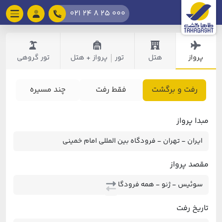
021 24 8 25 000
پرواز
هتل
تور
پرواز + هتل
تور گروهی
|
رفت و برگشت
فقط رفت
چند مسیره
مبدا پرواز
مقصد پرواز
تاریخ رفت