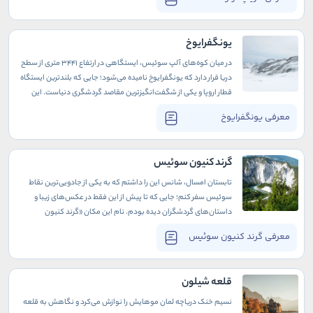
آب‌های زلال و فیروزه‌ای رنگش، نه‌تنها چشم‌اندازی شگفت‌انگیز برای
طبیعت‌دوستان فراهم می‌آورد، بلکه با فرهنگ و تاریخ غنی‌اش،
علاقه‌مندان به هنر و تمدن را نیز مسحور خود می‌کند.
یونگفرایوخ
در میان کوه‌های آلپ سوئیس، ایستگاهی در ارتفاع ۳۴۴۱ متری از سطح
دریا قرار دارد که یونگفرایوخ نامیده می‌شود؛ جایی که بلندترین ایستگاه
قطار اروپا و یکی از شگفت‌انگیزترین مقاصد گردشگری دنیاست. این
ایستگاه بی‌مانند، با مناظری از قله‌های سفیدپوش و یخچال‌های طبیعی
معرفی یونگفرایوخ
سوئیس، فضایی از آرامش و شکوه طبیعت را به بازدیدکنندگان هدیه
می‌کند.
گرند کنیون سوئیس
تابستان امسال، شانس این را داشتم که به یکی از جادویی‌ترین نقاط
سوئیس سفر کنم؛ جایی که تا پیش از این فقط در عکس‌های زیبا و
داستان‌های گردشگران دیده بودم. نام این مکان «گرند کنیون
سوئیس» است، اما برخلاف آنچه شاید تصور کنید، اینجا نه بیابانی
معرفی گرند کنیون سوئیس
بی‌انتهاست و نه صخره‌های خشک و سوزان، بلکه در میان انبوه درختان
سبز کوه‌های آلپ، دره‌ای شگفت‌انگیز که انگار مستقیماً از میان رؤیاها
بیرون آمده، انتظارم را می‌کشید.
قلعه شیلون
نسیم خنک دریاچه لمان موهایش را نوازش می‌کرد و نگاهش به قلعه