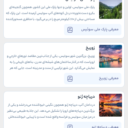
پارک ملی سوئیس، اولین و تنها پارک ملی این کشور، همچون گنجینه‌ای
بکر و دست‌نخورده در دل کوه‌های آلپ سوئیس آرمیده است. این پارک که
مساحتی بیش از ۱۷۰ کیلومتر مربع را در بر می‌گیرد، با مناظری مسحورکننده
از کوهستان‌های مرتفع، دره‌های عمیق، جنگل‌های پر رمز و راز و
معرفی پارک ملی سوئیس
چمنزارهای سرسبز، هر بازدیدکننده‌ای که با تور سوئيس به اینجا آمده را
به سفری در قلب طبیعت وحشی دعوت می‌کند.
زوریخ
زوریخ، بزرگترین شهر سوئیس، یکی از جذاب‌ترین مقاصد تورهاي خارجي و
اروپاست که در کنار ساختمان‌های شیشه‌ای مدرن، بناهای تاریخی را به
نمایش می‌گذارد. این شهر ترکیبی از سنت و مدرنیته است، جایی که هر
گوشه‌اش داستانی دارد و هر خیابانش حال و هوای دیگری را به شما
معرفی زوریخ
می‌بخشد.
دریاچه ژنو
در دامان آلپ، دریاچه ژنو همچون نگینی خیره‌کننده می‌درخشد و یکی از
بزرگ‌ترین دریاچه‌های اروپا را تشکیل می‌دهد. این جاذبه طبیعی بی‌نظیر
در مرز میان سوئیس و فرانسه واقع شده است و با زیبایی خیره‌کننده‌اش
هر ساله هزاران گردشگر را به‌سوی خود جذب می‌کند. دریاچه ژنو، با
معرفی دریاچه ژنو