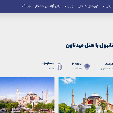
ارجی
تورهای داخلی
ویزا
پنل آژانس همکار
وبلاگ
تانبول با هتل میدتاون
دهه 3
104000+
ت مسافرین
فعالیت
مسافر