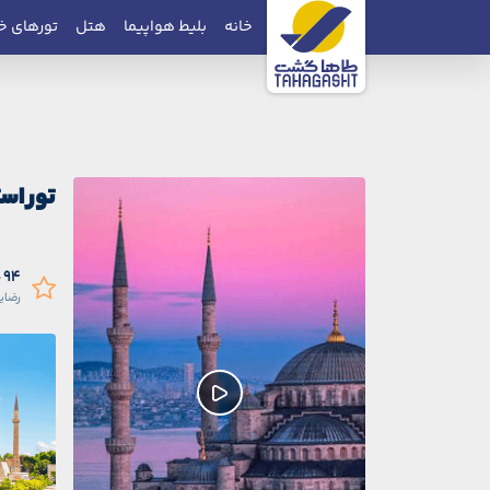
خانه
بلیط هواپیما
هتل
تورهای خ
تور اس
94 درصد
رضای