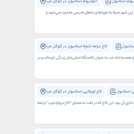
یوم استانبول
آکواریوم استانبول در گوگل مپ
ی این شهر صرفا به موزه‌ها و بناهای قدیمی محدود نمی‌شود و
ستانبول
کاخ دولما باغچه استانبول در گوگل مپ
هم ساخته شد، به عنوان اقامتگاه اصلی‌شان زندگی کرده‌اند و در
ی استانبول
کاخ توپکاپی استانبول در گوگل مپ
ری آن بود. این کاخ که در لغت به معنای “کاخ دروازه توپ” ترجمه