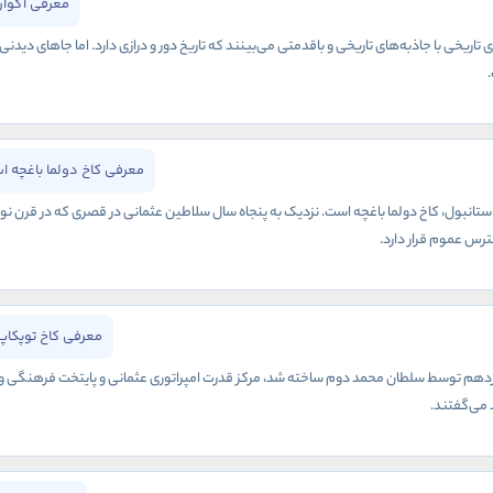
معرفی آکوار
تاریخی با جاذبه‌های تاریخی و باقدمتی می‌بینند که تاریخ دور و درازی دارد. اما جاهای دیدن
معرفی کاخ دولما باغچه ا
نبول، کاخ دولما باغچه است. نزدیک به پنجاه سال سلاطین عثمانی در قصری که در قرن نوزد
ترس عموم قرار دارد.
معرفی کاخ توپکاپ
نزدهم توسط سلطان محمد دوم ساخته شد، مرکز قدرت امپراتوری عثمانی و پایتخت فرهنگی و ادا
 می‌گفتند.