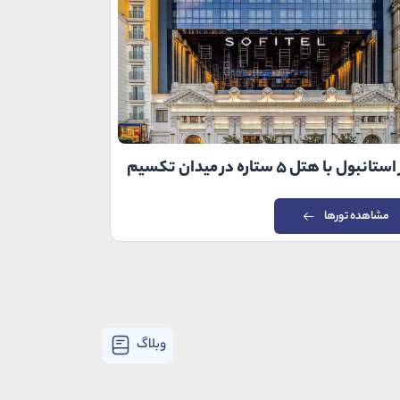
تانبول با هتل ۵ ستاره در میدان تکسیم
تور استانبول با هت
مشاهده تورها
مشاهده توره
وبلاگ