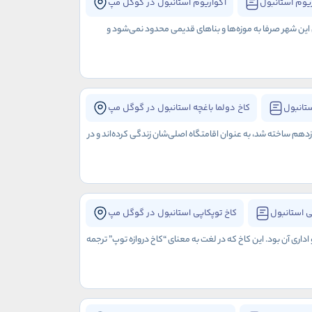
یوم استانبول
آکواریوم استانبول در گوگل مپ
ی این شهر صرفا به موزه‌ها و بناهای قدیمی محدود نمی‌شود و
ستانبول
کاخ دولما باغچه استانبول در گوگل مپ
هم ساخته شد، به عنوان اقامتگاه اصلی‌شان زندگی کرده‌اند و در
ی استانبول
کاخ توپکاپی استانبول در گوگل مپ
ری آن بود. این کاخ که در لغت به معنای “کاخ دروازه توپ” ترجمه