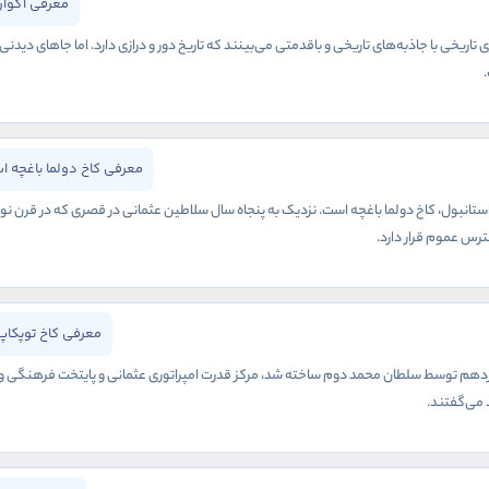
معرفی آکوار
تاریخی با جاذبه‌های تاریخی و باقدمتی می‌بینند که تاریخ دور و درازی دارد. اما جاهای دیدن
معرفی کاخ دولما باغچه ا
نبول، کاخ دولما باغچه است. نزدیک به پنجاه سال سلاطین عثمانی در قصری که در قرن نوزد
ترس عموم قرار دارد.
معرفی کاخ توپکاپ
نزدهم توسط سلطان محمد دوم ساخته شد، مرکز قدرت امپراتوری عثمانی و پایتخت فرهنگی و ادا
 می‌گفتند.