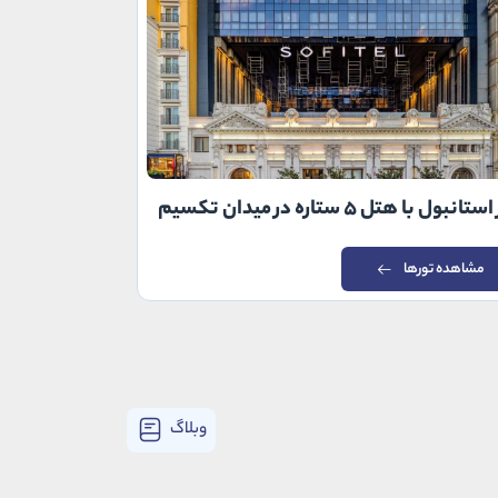
تانبول با هتل ۵ ستاره در میدان تکسیم
تور استانبول با هت
مشاهده تورها
مشاهده توره
وبلاگ