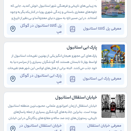
به زیبایی‌های تاریخی و فرهنگی شهر استانبول خوش آمدید، جایی که
جلوه‌های معماری باستانی و زندگی شهری پویا در کنار یکدیگر به وجود
آمده‌اند. در این مسیر تازه‌ به سوی دنیای معجزه‌آسا و بی‌نظیر از تاریخ و
فرهنگ، به دیدار یک اثر جذاب در دسترس خوش آمدید: پل گالاتا.
پل گالاتا استانبول در گوگل
معرفی پل گالاتا استانبول
مپ
پارک ابی استانبول
پارک‌های آبی مجهز و هیجان‌انگیز یکی از بهترین تفریحات استانبول از
اواسط بهار تا تابستان هستند که گردشگران بسیاری را از سراسر دنیا به
خود جذب می‌کنند. البته برخی از هتل‌های لوکس این شهر هم تفریحات
آبی متعددی دارند که دوران اقامت شما را به مراتب لذت‌بخش‌تر
پارک ابی استانبول در گوگل
معرفی پارک ابی استانبول
می‌سازند.
مپ
خیابان استقلال استانبول
خیابان استقلال از زمان امپراتوری عثمانی، محبوب‌ترین منطقه استانبول
بوده است. بنابراین جاذبه‌های گردشگری بسیاری از جمله پاساژهای
تاریخی، رستوران‌های چند صد ساله و مغازه‌های رنگارنگی در این خیابان
وجود دارد.
معرفی خیابان استقلال
خیابان استقلال استانبول در