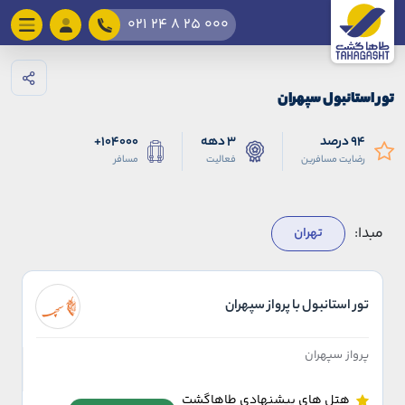
021 24 8 25 000
تور استانبول سپهران
94 درصد
3 دهه
104000+
رضایت مسافرین
فعالیت
مسافر
مبدا:
تهران
تور استانبول با پرواز سپهران
پرواز سپهران
هتل های پیشنهادی طاهاگشت