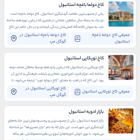
کاخ دولما باغچه استانبول
یکی از محبوب‌ترین مقاصد گردشگری استانبول، کاخ دولما باغچه است.
نزدیک به پنجاه سال سلاطین عثمانی در قصری که در قرن نوزدهم ساخته
شد، به عنوان اقامتگاه اصلی‌شان زندگی کرده‌اند و در حال حاضر این کاخ
به عنوان موزه در دسترس عموم قرار دارد.
معرفی کاخ دولما باغچه
کاخ دولما باغچه استانبول در
استانبول
گوگل مپ
کاخ توپکاپی استانبول
کاخ توپکاپی در استانبول که در قرن پانزدهم توسط سلطان محمد دوم
ساخته شد، مرکز قدرت امپراتوری عثمانی و پایتخت فرهنگی و اداری آن
بود. این کاخ که در لغت به معنای “کاخ دروازه توپ” ترجمه می‌شود، تا
قرن نوزدهم به آن کاخ جدید می‌گفتند.
کاخ توپکاپی استانبول در
معرفی کاخ توپکاپی استانبول
گوگل مپ
بازار ادویه استانبول
بازار ادویه استانبول، یکی از محبوب‌ترین و پرجنب‌وجوش‌ترین جاذبه‌های
گردشگری این شهر است. این بازار که به نام “بازار مصری‌ها” نیز شناخته
می‌شود، با بوی خوش ادویه‌ها و تنوع بی‌نظیر محصولاتش، هر ساله