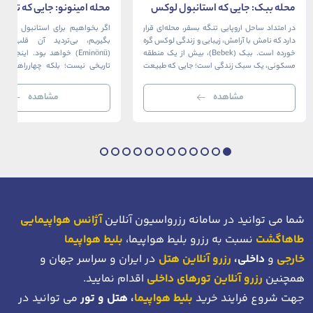
محله ببک: جایی که استانبول لوکس
محله امینونو: جایی که تاریخ،
در آغوش بسفر آرام می‌گیرد
دریا به هم می‌رسند
در امتداد ساحل اروپایی تنگه بسفر، محله‌ای قرار
اگر بخواهیم برای استانبول قلبی ت
دارد که نامش با آرامش، زیبایی و زندگی لوکس گره
بگیریم، بی‌تردید آن قلب، مح
خورده است. ببک (Bebek)، بیش از یک منطقه
(Eminönü) خواهد بود. اینجا 
مسکونی، یک سبک زندگی است؛ جایی که طبیعت
تاریخی نیست؛ بلکه چهارراهی اس
خیره‌کننده بسفر با مدرن‌ترین و شیک‌ترین کافه‌ها،
قاره‌ها، فرهنگ‌ها و دوران‌های 
رستوران‌ها و ویلاها در هم آمیخته و تصویری
می‌رسند. امینونو از دوران بیزانس 
مشاهده
مشاهده
بی‌نظیر از استانبول معاصر را به […]
عثمانی و امروز، به لطف موقعیت اس
در دهانه خلیج شاخ […]
شما می توانید در سامانه رزرواسیون آنلاین
آژانس هواپیمایی
طاهاگشت
نسبت به رزرو بلیط هواپیما،
بلیط هواپیما
خارجی
و
داخلی،
رزرو آنلاین هتل
در ایران و سراسر جهان و
همچنین
رزرو آنلاین تورهای داخلی
اقدام نمایید.
جهت شروع فرایند خرید
بلیط هواپیما
، هتل و تور
می توانید در