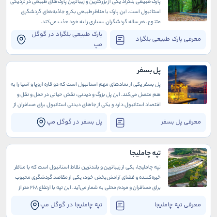
پارک طبیعی بلگراد یکی از بزرگترین و زیباترین پارک‌های طبیعی در نزدیکی
استانبول است. این پارک با مناظر طبیعی بکر و جاذبه‌های گردشگری
متنوع، هر ساله گردشگران بسیاری را به خود جذب می‌کند.
پارک طبیعی بلگراد در گوگل
معرفی پارک طبیعی بلگراد
مپ
پل بسفر
پل بسفر یکی از نمادهای مهم استانبول است که دو قاره اروپا و آسیا را به
هم متصل می‌کند. این پل بزرگ و دیدنی، نقش حیاتی در حمل و نقل و
اقتصاد استانبول دارد و یکی از جاهای دیدنی استانبول برای مسافران از
سراسر جهان به شمار می‌آید.
معرفی پل بسفر
پل بسفر در گوگل مپ
تپه چاملیجا
تپه چاملیجا، یکی از زیباترین و بلندترین نقاط استانبول است که با مناظر
خیره‌کننده و فضای آرامش‌بخش خود، یکی از مقاصد گردشگری محبوب
برای مسافران و مردم محلی به شمار می‌آید. این تپه با ارتفاع 268 متر از
سطح دریا، امکان دیدن پانورامای بی‌نظیری از شهر استانبول و تنگه بسفر
معرفی تپه چاملیجا
تپه چاملیجا در گوگل مپ
را فراهم می‌کند.