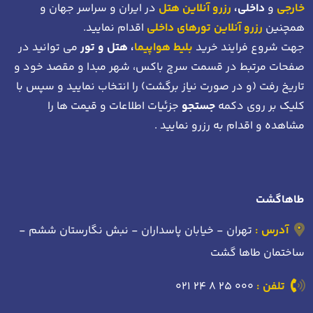
خارجی
و
داخلی،
رزرو آنلاین هتل
در ایران و سراسر جهان و
همچنین
رزرو آنلاین تورهای داخلی
اقدام نمایید.
جهت شروع فرایند خرید
بلیط هواپیما
، هتل و تور
می توانید در
صفحات مرتبط در قسمت سرچ باکس، شهر مبدا و مقصد خود
و
تاریخ رفت (و در صورت نیاز برگشت)
را انتخاب نمایید و سپس با
کلیک بر روی دکمه
جستجو
جزئیات اطلاعات و قیمت ها را
مشاهده و اقدام به رزرو نمایید .
طاهاگشت
آدرس :
تهران - خیابان پاسداران - نبش نگارستان ششم -
ساختمان طاها گشت
تلفن :
021 24 8 25 000