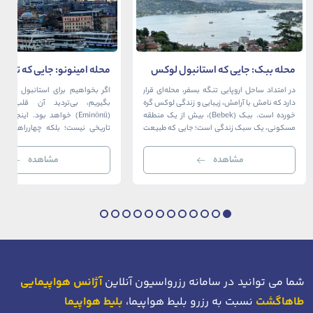
محله ببک: جایی که استانبول لوکس
محله امینونو: جایی که تاریخ،
در آغوش بسفر آرام می‌گیرد
دریا به هم می‌رسند
در امتداد ساحل اروپایی تنگه بسفر، محله‌ای قرار
اگر بخواهیم برای استانبول قلبی ت
دارد که نامش با آرامش، زیبایی و زندگی لوکس گره
بگیریم، بی‌تردید آن قلب، مح
خورده است. ببک (Bebek)، بیش از یک منطقه
(Eminönü) خواهد بود. اینجا 
مسکونی، یک سبک زندگی است؛ جایی که طبیعت
تاریخی نیست؛ بلکه چهارراهی اس
خیره‌کننده بسفر با مدرن‌ترین و شیک‌ترین کافه‌ها،
قاره‌ها، فرهنگ‌ها و دوران‌های 
رستوران‌ها و ویلاها در هم آمیخته و تصویری
می‌رسند. امینونو از دوران بیزانس 
مشاهده
مشاهده
بی‌نظیر از استانبول معاصر را به […]
عثمانی و امروز، به لطف موقعیت اس
در دهانه خلیج شاخ […]
شما می توانید در سامانه رزرواسیون آنلاین
آژانس هواپیمایی
طاهاگشت
نسبت به رزرو بلیط هواپیما،
بلیط هواپیما