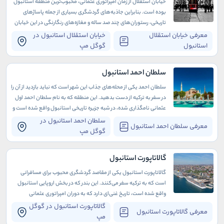
خیابان استقلال از زمان امپراتوری عثمانی، محبوب‌ترین منطقه استانبول
بوده است. بنابراین جاذبه‌های گردشگری بسیاری از جمله پاساژهای
تاریخی، رستوران‌های چند صد ساله و مغازه‌های رنگارنگی در این خیابان
وجود دارد.
معرفی خیابان استقلال
خیابان استقلال استانبول در
استانبول
گوگل مپ
سلطان احمد استانبول
سلطان احمد یکی از محله‌های جذاب این شهر است که نباید بازدید از آن را
در سفر به ترکیه از دست بدهید. این منطقه که به نام سلطان احمد اول
عثمانی نامگذاری شده، در شبه جزیره تاریخی استانبول واقع شده است و
تاریخ غنی و پرباری دارد که به دوران باستان برمی‌گردد
سلطان احمد استانبول در
معرفی سلطان احمد استانبول
گوگل مپ
گالاتاپورت استانبول
گالاتاپورت استانبول یکی از مقاصد گردشگری محبوب برای مسافرانی
است که به ترکیه سفر می‌کنند. این بندر که در بخش اروپایی استانبول
واقع شده است، تاریخ غنی‌ای دارد که به دوران امپراتوری عثمانی
برمی‌گردد.
گالاتاپورت استانبول در گوگل
معرفی گالاتاپورت استانبول
مپ