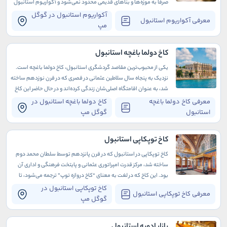
صرفا به موزه‌ها و بناهای قدیمی محدود نمی‌شود و آکواریوم استانبول
نیز یکی از آن‌هاست.
آکواریوم استانبول در گوگل
معرفی آکواریوم استانبول
مپ
کاخ دولما باغچه استانبول
یکی از محبوب‌ترین مقاصد گردشگری استانبول، کاخ دولما باغچه است.
نزدیک به پنجاه سال سلاطین عثمانی در قصری که در قرن نوزدهم ساخته
شد، به عنوان اقامتگاه اصلی‌شان زندگی کرده‌اند و در حال حاضر این کاخ
به عنوان موزه در دسترس عموم قرار دارد.
معرفی کاخ دولما باغچه
کاخ دولما باغچه استانبول در
استانبول
گوگل مپ
کاخ توپکاپی استانبول
کاخ توپکاپی در استانبول که در قرن پانزدهم توسط سلطان محمد دوم
ساخته شد، مرکز قدرت امپراتوری عثمانی و پایتخت فرهنگی و اداری آن
بود. این کاخ که در لغت به معنای “کاخ دروازه توپ” ترجمه می‌شود، تا
قرن نوزدهم به آن کاخ جدید می‌گفتند.
کاخ توپکاپی استانبول در
معرفی کاخ توپکاپی استانبول
گوگل مپ