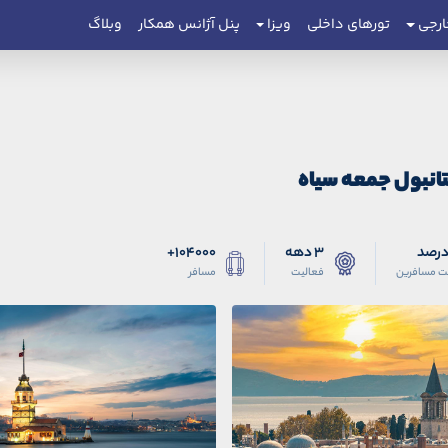
ارجی
تورهای داخلی
ویزا
پنل آژانس همکار
وبلاگ
تانبول جمعه سیاه
3 دهه
104000+
ت مسافرین
فعالیت
مسافر