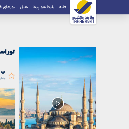
خانه
بلیط هواپیما
هتل
تورهای خ
تور اس
94 درصد
رضای