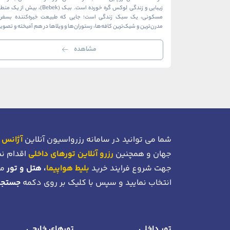
زیبایی و زندگی لوکس گره خورده است. ببک (Bebek)، بیش از ی
مسکونی، یک سبک زندگی است؛ جایی که طبیعت خیره‌کننده بسفر ب
مدرن‌ترین و شیک‌ترین کافه‌ها، رستوران‌ها و ویلاها در هم آمیخته و تصوی
بی‌نظیر از استانبول معاصر را به […]
مشاهده
شما می توانید در سامانه رزرواسیون آنلاین
آژانس 
جهان و همچنین
رزرو آنلاین تورهای داخلی
اقدام نم
جهت شروع فرایند خرید
بلیط هواپیما
، هتل و تور
می
انتخاب نمایید و سپس با کلیک بر روی دکمه
جستجو
تور داخلی
تورهای خارجی