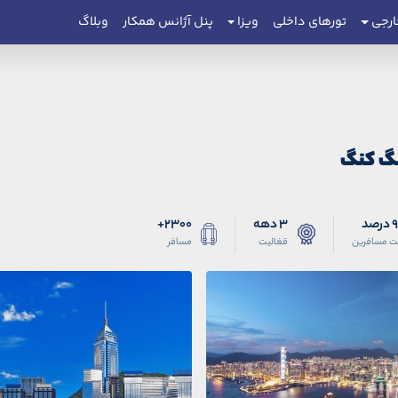
ارجی
تورهای داخلی
ویزا
پنل آژانس همکار
وبلاگ
نگ کنگ
صد
3 دهه
2300+
ت مسافرین
قغالیت
مسافر