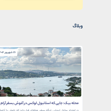
وبلاگ
26 شهریور 1404
محله ببک: جایی که استانبول لوکس در آغوش بسفر آرام
می‌گیرد
در امتداد ساحل اروپایی تنگه بسفر، محله‌ای قرار دارد که نامش با آرام