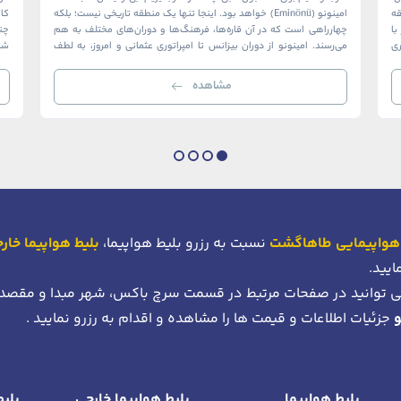
ک منطقه
امینونو (Eminönü) خواهد بود. اینجا تنها یک منطقه تاریخی نیست؛ بلکه
ا
چهارراهی است که در آن قاره‌ها، فرهنگ‌ها و دوران‌های مختلف به هم
چن
ری
می‌رسند. امینونو از دوران بیزانس تا امپراتوری عثمانی و امروز، به لطف
شما
موقعیت استراتژیک خود در دهانه خلیج شاخ […]
بی‌
مشاهده
هواپیمایی طاهاگشت
نسبت به رزرو بلیط هواپیما،
بلیط هواپیما خار
ایید.
 توانید در صفحات مرتبط در قسمت سرچ باکس، شهر مبدا و مقصد
جزئیات اطلاعات و قیمت ها را مشاهده و اقدام به رزرو نمایید .
بلیط هواپیما
بلیط هواپیما خارجی
بلیط