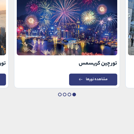
تور چین کریسمس
تور
مشاهده تورها