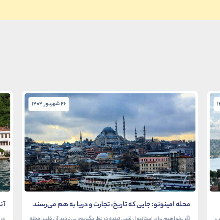
26 شهریور 1404
محله امینونو: جایی که تاریخ، تجارت و دریا به هم می‌رسند
آن
در
ش،
اگر بخواهیم برای استانبول قلبی تپنده در نظر بگیریم، بی‌تردید آن قلب، محله
در 