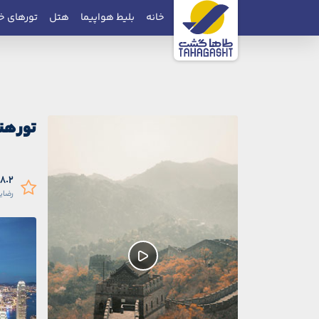
خانه
بلیط هواپیما
هتل
تورهای خ
تور ه
98.2 در
رضای