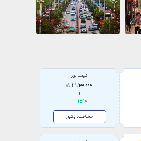
قیمت تور
119,900,000
1590
دلار
مشاهده پکیج