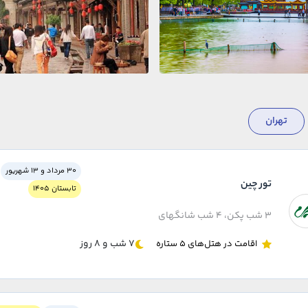
تهران
30 مرداد و 13 شهریور
تور چین
تابستان 1405
3 شب پکن، 4 شب شانگهای
7 شب و 8 روز
اقامت در هتل‌های 5 ستاره