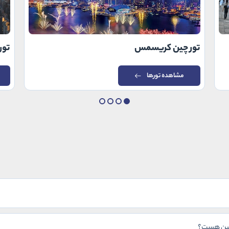
تور چین کریسمس
تور
مشاهده تورها
 چین هست؟