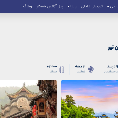
ارجی
تورهای داخلی
ویزا
پنل آژانس همکار
وبلاگ
 تیر
صد
3 دهه
2300+
ت مسافرین
فعالیت
مسافر