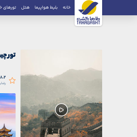
خانه
بلیط هواپیما
هتل
تورهای خ
تور چین
۹۸.۲ در
رضای