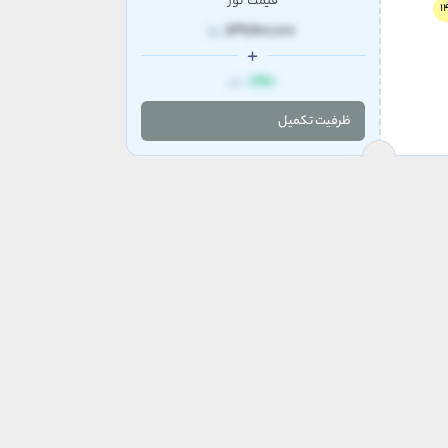
قیمت تور
139,900,000
1990
دلار
ظرفیت تکمیل