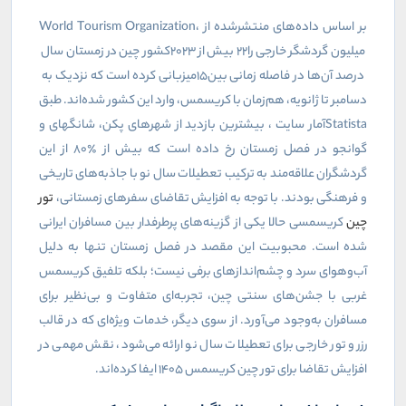
بر اساس داده‌های منتشرشده از
،
World Tourism Organization
میلیون گردشگر خارجی را
۲۲
بیش از
۲۰۲۳
کشور چین در زمستان سال
درصد آن‌ها در فاصله زمانی بین
۱۵
میزبانی کرده است که نزدیک به
دسامبر تا ژانویه، هم‌زمان با کریسمس، وارد این کشور شده‌اند. طبق
Statista
آمار سایت
، بیشترین بازدید از شهرهای پکن، شانگهای و
گوانجو در فصل زمستان رخ داده است که بیش از
۸۰٪
از این
گردشگران علاقه‌مند به ترکیب تعطیلات سال نو با جاذبه‌های تاریخی
و فرهنگی بودند. با توجه به افزایش تقاضای سفرهای زمستانی،
تور
چین
کریسمسی حالا یکی از گزینه‌های پرطرفدار بین مسافران ایرانی
شده است.
محبوبیت این مقصد در فصل زمستان تنها به دلیل
آب‌وهوای سرد و چشم‌اندازهای برفی نیست؛ بلکه تلفیق کریسمس
غربی با جشن‌های سنتی چین، تجربه‌ای متفاوت و بی‌نظیر برای
مسافران به‌وجود می‌آورد. از سوی دیگر، خدمات ویژه‌ای که در قالب
رزرو تور خارجی برای تعطیلات سال نو ارائه می‌شود، نقش مهمی در
افزایش تقاضا برای تور چین کریسمس 1405 ایفا کرده‌اند.