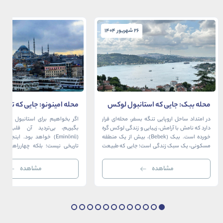
26 شهریور 1404
26 شهریور 1404
محله ببک: جایی که استانبول لوکس
محله امینونو: جایی که تاریخ،
در آغوش بسفر آرام می‌گیرد
دریا به هم می‌رسند
در امتداد ساحل اروپایی تنگه بسفر، محله‌ای قرار
اگر بخواهیم برای استانبول قلبی ت
دارد که نامش با آرامش، زیبایی و زندگی لوکس گره
بگیریم، بی‌تردید آن قلب، مح
خورده است. ببک (Bebek)، بیش از یک منطقه
(Eminönü) خواهد بود. اینجا 
مسکونی، یک سبک زندگی است؛ جایی که طبیعت
تاریخی نیست؛ بلکه چهارراهی اس
خیره‌کننده بسفر با مدرن‌ترین و شیک‌ترین کافه‌ها،
قاره‌ها، فرهنگ‌ها و دوران‌های 
رستوران‌ها و ویلاها در هم آمیخته و تصویری
می‌رسند. امینونو از دوران بیزانس 
مشاهده
مشاهده
بی‌نظیر از استانبول معاصر را به […]
عثمانی و امروز، به لطف موقعیت اس
در دهانه خلیج شاخ […]