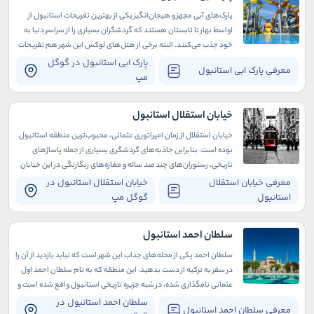
پارک‌های آبی مجهز و هیجان‌انگیز یکی از بهترین تفریحات استانبول از
اواسط بهار تا تابستان هستند که گردشگران بسیاری را از سراسر دنیا به
خود جذب می‌کنند. البته برخی از هتل‌های لوکس این شهر هم تفریحات
آبی متعددی دارند که دوران اقامت شما را به مراتب لذت‌بخش‌تر
پارک ابی استانبول در گوگل
معرفی پارک ابی استانبول
می‌سازند.
مپ
خیابان استقلال استانبول
خیابان استقلال از زمان امپراتوری عثمانی، محبوب‌ترین منطقه استانبول
بوده است. بنابراین جاذبه‌های گردشگری بسیاری از جمله پاساژهای
تاریخی، رستوران‌های چند صد ساله و مغازه‌های رنگارنگی در این خیابان
وجود دارد.
معرفی خیابان استقلال
خیابان استقلال استانبول در
استانبول
گوگل مپ
سلطان احمد استانبول
سلطان احمد یکی از محله‌های جذاب این شهر است که نباید بازدید از آن را
در سفر به ترکیه از دست بدهید. این منطقه که به نام سلطان احمد اول
عثمانی نامگذاری شده، در شبه جزیره تاریخی استانبول واقع شده است و
تاریخ غنی و پرباری دارد که به دوران باستان برمی‌گردد
سلطان احمد استانبول در
معرفی سلطان احمد استانبول