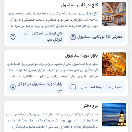
کاخ توپکاپی استانبول
کاخ توپکاپی در استانبول که در قرن پانزدهم توسط سلطان محمد دوم
ساخته شد، مرکز قدرت امپراتوری عثمانی و پایتخت فرهنگی و اداری آن
بود. این کاخ که در لغت به معنای “کاخ دروازه توپ” ترجمه می‌شود، تا
قرن نوزدهم به آن کاخ جدید می‌گفتند.
کاخ توپکاپی استانبول در
معرفی کاخ توپکاپی استانبول
گوگل مپ
بازار ادویه استانبول
بازار ادویه استانبول، یکی از محبوب‌ترین و پرجنب‌وجوش‌ترین جاذبه‌های
گردشگری این شهر است. این بازار که به نام “بازار مصری‌ها” نیز شناخته
می‌شود، با بوی خوش ادویه‌ها و تنوع بی‌نظیر محصولاتش، هر ساله
هزاران گردشگر را به خود جذب می‌کند.
بازار ادویه استانبول در گوگل
معرفی بازار ادویه استانبول
مپ
برج دختر
برج دختر، یا کیز کولسی، یکی از نمادهای استانبول و یکی از جاهای دیدنی
استانبول است. این برج بر روی یک جزیره کوچک در تنگه بسفر قرار دارد و
با تاریخچه‌ای پرماجرا و معماری زیبا، یکی از مقاصد محبوب گردشگران