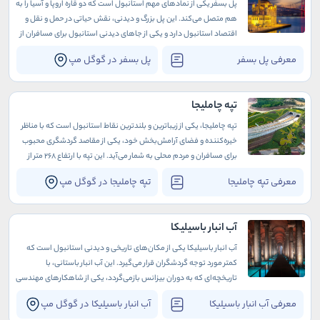
پل بسفر یکی از نمادهای مهم استانبول است که دو قاره اروپا و آسیا را به
هم متصل می‌کند. این پل بزرگ و دیدنی، نقش حیاتی در حمل و نقل و
اقتصاد استانبول دارد و یکی از جاهای دیدنی استانبول برای مسافران از
سراسر جهان به شمار می‌آید.
معرفی پل بسفر
پل بسفر در گوگل مپ
تپه چاملیجا
تپه چاملیجا، یکی از زیباترین و بلندترین نقاط استانبول است که با مناظر
خیره‌کننده و فضای آرامش‌بخش خود، یکی از مقاصد گردشگری محبوب
برای مسافران و مردم محلی به شمار می‌آید. این تپه با ارتفاع 268 متر از
سطح دریا، امکان دیدن پانورامای بی‌نظیری از شهر استانبول و تنگه بسفر
معرفی تپه چاملیجا
تپه چاملیجا در گوگل مپ
را فراهم می‌کند.
آب انبار باسیلیکا
آب انبار باسیلیکا یکی از مکان‌های تاریخی و دیدنی استانبول است که
کمتر مورد توجه گردشگران قرار می‌گیرد. این آب انبار باستانی، با
تاریخچه‌ای که به دوران بیزانس بازمی‌گردد، یکی از شاهکارهای مهندسی
و معماری زمان خود محسوب می‌شود.
معرفی آب انبار باسیلیکا
آب انبار باسیلیکا در گوگل مپ