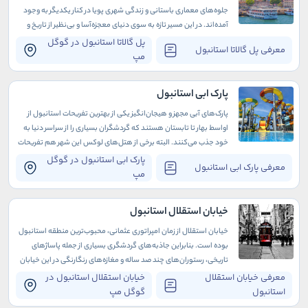
جلوه‌های معماری باستانی و زندگی شهری پویا در کنار یکدیگر به وجود
آمده‌اند. در این مسیر تازه‌ به سوی دنیای معجزه‌آسا و بی‌نظیر از تاریخ و
فرهنگ، به دیدار یک اثر جذاب در دسترس خوش آمدید: پل گالاتا.
پل گالاتا استانبول در گوگل
معرفی پل گالاتا استانبول
مپ
پارک ابی استانبول
پارک‌های آبی مجهز و هیجان‌انگیز یکی از بهترین تفریحات استانبول از
اواسط بهار تا تابستان هستند که گردشگران بسیاری را از سراسر دنیا به
خود جذب می‌کنند. البته برخی از هتل‌های لوکس این شهر هم تفریحات
آبی متعددی دارند که دوران اقامت شما را به مراتب لذت‌بخش‌تر
پارک ابی استانبول در گوگل
معرفی پارک ابی استانبول
می‌سازند.
مپ
خیابان استقلال استانبول
خیابان استقلال از زمان امپراتوری عثمانی، محبوب‌ترین منطقه استانبول
بوده است. بنابراین جاذبه‌های گردشگری بسیاری از جمله پاساژهای
تاریخی، رستوران‌های چند صد ساله و مغازه‌های رنگارنگی در این خیابان
وجود دارد.
معرفی خیابان استقلال
خیابان استقلال استانبول در
استانبول
گوگل مپ