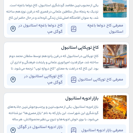
یکی از محبوب‌ترین مقاصد گردشگری استانبول، کاخ دولما باغچه است.
نزدیک به پنجاه سال سلاطین عثمانی در قصری که در قرن نوزدهم ساخته
شد، به عنوان اقامتگاه اصلی‌شان زندگی کرده‌اند و در حال حاضر این کاخ
به عنوان موزه در دسترس عموم قرار دارد.
معرفی کاخ دولما باغچه
کاخ دولما باغچه استانبول در
استانبول
گوگل مپ
کاخ توپکاپی استانبول
کاخ توپکاپی در استانبول که در قرن پانزدهم توسط سلطان محمد دوم
ساخته شد، مرکز قدرت امپراتوری عثمانی و پایتخت فرهنگی و اداری آن
بود. این کاخ که در لغت به معنای “کاخ دروازه توپ” ترجمه می‌شود، تا
قرن نوزدهم به آن کاخ جدید می‌گفتند.
کاخ توپکاپی استانبول در
معرفی کاخ توپکاپی استانبول
گوگل مپ
بازار ادویه استانبول
بازار ادویه استانبول، یکی از محبوب‌ترین و پرجنب‌وجوش‌ترین جاذبه‌های
گردشگری این شهر است. این بازار که به نام “بازار مصری‌ها” نیز شناخته
می‌شود، با بوی خوش ادویه‌ها و تنوع بی‌نظیر محصولاتش، هر ساله
هزاران گردشگر را به خود جذب می‌کند.
بازار ادویه استانبول در گوگل
معرفی بازار ادویه استانبول