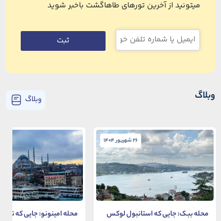
میتونید از آخرین تورهای طاهاگشت باخبر شوید
ثبت
وبلاگ
وبلاگ
26 شهریور 1404
26 شهریور 1404
محله ببک: جایی که استانبول لوکس
محله امینونو: جایی که تاریخ،