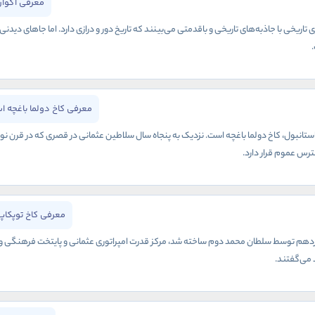
معرفی آکوار
تاریخی با جاذبه‌های تاریخی و باقدمتی می‌بینند که تاریخ دور و درازی دارد. اما جاهای دیدن
معرفی کاخ دولما باغچه ا
نبول، کاخ دولما باغچه است. نزدیک به پنجاه سال سلاطین عثمانی در قصری که در قرن نوزد
ترس عموم قرار دارد.
معرفی کاخ توپکاپ
نزدهم توسط سلطان محمد دوم ساخته شد، مرکز قدرت امپراتوری عثمانی و پایتخت فرهنگی و ادا
 می‌گفتند.