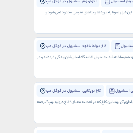
یوم استانبول
آکواریوم استانبول در گوگل مپ
ی این شهر صرفا به موزه‌ها و بناهای قدیمی محدود نمی‌شود و
ستانبول
کاخ دولما باغچه استانبول در گوگل مپ
هم ساخته شد، به عنوان اقامتگاه اصلی‌شان زندگی کرده‌اند و در
ی استانبول
کاخ توپکاپی استانبول در گوگل مپ
ری آن بود. این کاخ که در لغت به معنای “کاخ دروازه توپ” ترجمه