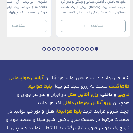
دارد که نامش با آرامش، زیبایی و زندگی لوکس گره
بگیریم، بی‌تردید آن قلب، مح
خورده است. ببک (Bebek)، بیش از یک منطقه
(Eminönü) خواهد بود. اینجا 
مسکونی، یک سبک زندگی است؛ جایی که طبیعت
تاریخی نیست؛ بلکه چهارراهی اس
خیره‌کننده بسفر با مدرن‌ترین و شیک‌ترین کافه‌ها،
قاره‌ها، فرهنگ‌ها و دوران‌های 
رستوران‌ها و ویلاها در هم آمیخته و تصویری
می‌رسند. امینونو از دوران بیزانس 
مشاهده
مشاهده
بی‌نظیر از استانبول معاصر را به […]
عثمانی و امروز، به لطف موقعیت اس
در دهانه خلیج شاخ […]
شما می توانید در سامانه رزرواسیون آنلاین
آژانس هواپیمایی
طاهاگشت
نسبت به رزرو بلیط هواپیما،
بلیط هواپیما
خارجی
و
داخلی،
رزرو آنلاین هتل
در ایران و سراسر جهان و
همچنین
رزرو آنلاین تورهای داخلی
اقدام نمایید.
جهت شروع فرایند خرید
بلیط هواپیما
، هتل و تور
می توانید در
صفحات مرتبط در قسمت سرچ باکس، شهر مبدا و مقصد خود
و
تاریخ رفت (و در صورت نیاز برگشت)
را انتخاب نمایید و سپس با