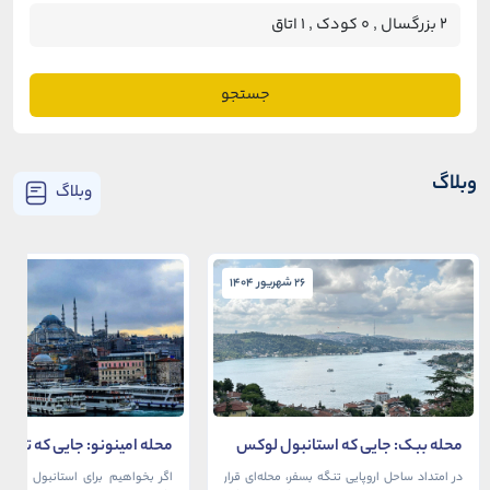
جستجو
وبلاگ
وبلاگ
26 شهریور 1404
26 شهریور 1404
محله ببک: جایی که استانبول لوکس
محله امینونو: جایی که تاریخ،
در آغوش بسفر آرام می‌گیرد
دریا به هم می‌رسند
در امتداد ساحل اروپایی تنگه بسفر، محله‌ای قرار
اگر بخواهیم برای استانبول قلبی ت