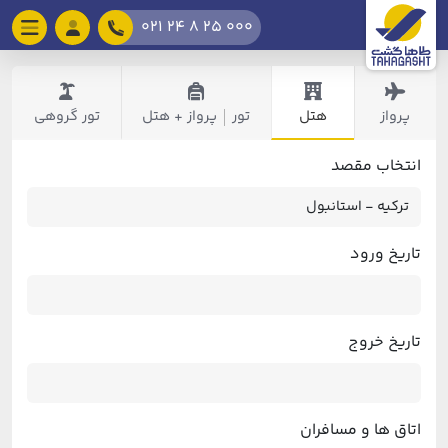
021 24 8 25 000
پرواز
هتل
تور
پرواز + هتل
تور گروهی
|
انتخاب مقصد
تاریخ ورود
تاریخ خروج
اتاق ها و مسافران