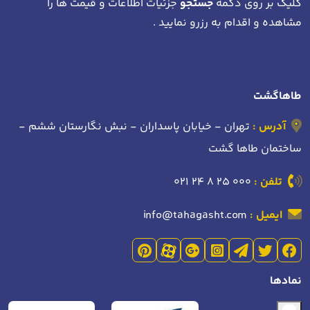
کلیک بر روی دکمه
جستجو
جزئیات اطلاعات و قیمت ها را
مشاهده و اقدام به رزرو نمایید .
طاهاگشت
آدرس :
تهران - خیابان پاسداران - نبش نگارستان ششم -
ساختمان طاها گشت
تلفن :
021 24 8 25 000
ایمیل :
info@tahagasht.com
نمادها