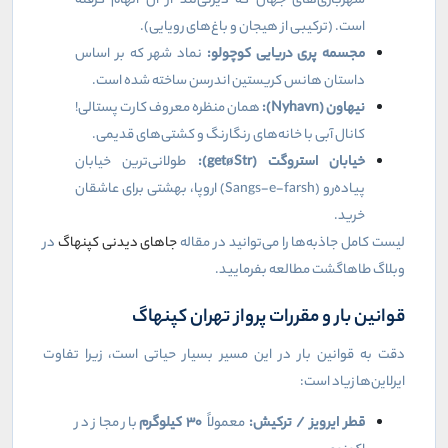
شهربازی‌های جهان که دیزنی‌لند از آن الهام گرفته
است. (ترکیبی از هیجان و باغ‌های رویایی).
مجسمه پری دریایی کوچولو:
نماد شهر که بر اساس
داستان هانس کریستین اندرسن ساخته شده است.
نیهاون (
Nyhavn
):
همان منظره معروف کارت پستالی!
کانال آبی با خانه‌های رنگارنگ و کشتی‌های قدیمی.
خیابان استروگت (
Str
ø
get
):
طولانی‌ترین خیابان
پیاده‌رو (
Sangs-e-farsh
) اروپا، بهشتی برای عاشقان
خرید.
لیست کامل جاذبه‌ها را می‌توانید در مقاله
جاهای دیدنی کپنهاگ
در
وبلاگ طاهاگشت مطالعه بفرمایید.
قوانین بار و مقررات پرواز تهران کپنهاگ
دقت به قوانین بار در این مسیر بسیار حیاتی است، زیرا تفاوت
ایرلاین‌ها زیاد است:
قطر ایرویز / ترکیش:
معمولاً
۳۰
کیلوگرم
بار مجاز در