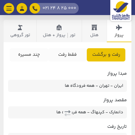
021 24 8 25 000
پرواز
هتل
تور
پرواز + هتل
تور گروهی
|
رفت و برگشت
فقط رفت
چند مسیره
مبدا پرواز
مقصد پرواز
تاریخ رفت