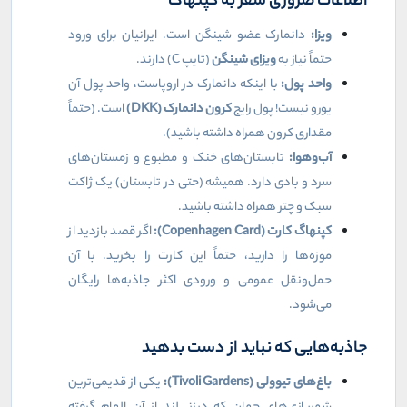
اطلاعات ضروری سفر به کپنهاگ
ویزا:
دانمارک عضو شینگن است. ایرانیان برای ورود
حتماً نیاز به
ویزای شینگن
(تایپ
C
) دارند.
واحد پول:
با اینکه دانمارک در اروپاست، واحد پول آن
یورو نیست! پول رایج
کرون دانمارک (
DKK
)
است. (حتماً
مقداری کرون همراه داشته باشید).
آب‌وهوا:
تابستان‌های خنک و مطبوع و زمستان‌های
سرد و بادی دارد. همیشه (حتی در تابستان) یک ژاکت
سبک و چتر همراه داشته باشید.
کپنهاگ کارت (
Copenhagen Card
):
اگر قصد بازدید از
موزه‌ها را دارید، حتماً این کارت را بخرید. با آن
حمل‌ونقل عمومی و ورودی اکثر جاذبه‌ها رایگان
می‌شود.
جاذبه‌هایی که نباید از دست بدهید
باغ‌های تیوولی (
Tivoli Gardens
):
یکی از قدیمی‌ترین