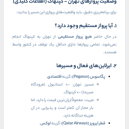
وضعیت پروازهای تهران - کپنهاگ (اطلاعات کلیدی)
برای برنامه‌ریزی دقیق، باید واقعیت‌های پروازی این مسیر را بدانید:
۱. آیا پرواز مستقیم وجود دارد؟
در حال حاضر
هیچ پرواز مستقیمی
از تهران به کپنهاگ انجام
نمی‌شود. تمامی پروازها دارای حداقل یک توقف در کشور واسط
هستند.
۲. ایرلاین‌های فعال و مسیرها
پگاسوس (
Pegasus
):
گزینه
اقتصادی
.
مسیر:
تهران -> استانبول (فرودگاه
صبیحا) -> کپنهاگ.
مزیت:
معمولاً ارزان‌ترین قیمت را دارد، اما
بار مجاز آن کمتر است و پذیرایی در آن
هزینه جداگانه دارد.
قطر ایرویز (
Qatar Airways
):
گزینه
لوکس
.