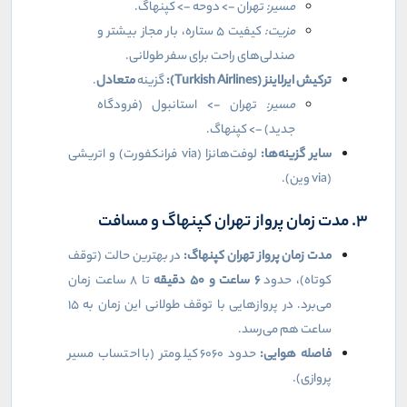
مسیر:
تهران -> دوحه -> کپنهاگ.
مزیت:
کیفیت ۵ ستاره، بار مجاز بیشتر و
صندلی‌های راحت برای سفر طولانی.
ترکیش ایرلاینز (
Turkish Airlines
):
گزینه
متعادل
.
مسیر:
تهران -> استانبول (فرودگاه
جدید) -> کپنهاگ.
سایر گزینه‌ها:
لوفت‌هانزا (
via
فرانکفورت) و اتریشی
(
via
وین).
۳. مدت زمان پرواز تهران کپنهاگ و مسافت
مدت زمان پرواز تهران کپنهاگ:
در بهترین حالت (توقف
کوتاه)، حدود
۶
ساعت و
۵۰
دقیقه
تا ۸ ساعت زمان
می‌برد. در پروازهایی با توقف طولانی این زمان به ۱۵
ساعت هم می‌رسد.
فاصله هوایی:
حدود ۶۰۶۰ کیلومتر (با احتساب مسیر
پروازی).