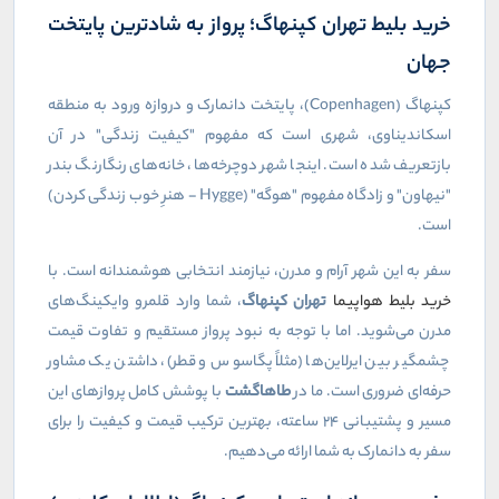
خرید بلیط تهران کپنهاگ؛ پرواز به شادترین پایتخت
جهان
کپنهاگ (
Copenhagen
)، پایتخت دانمارک و دروازه ورود به منطقه
اسکاندیناوی، شهری است که مفهوم "کیفیت زندگی" در آن
بازتعریف شده است. اینجا شهر دوچرخه‌ها، خانه‌های رنگارنگ بندر
"نیهاون" و زادگاه مفهوم "هوگه" (
Hygge
- هنرِ خوب زندگی کردن)
است.
سفر به این شهر آرام و مدرن، نیازمند انتخابی هوشمندانه است. با
خرید بلیط هواپیما
تهران کپنهاگ
، شما وارد قلمرو وایکینگ‌های
مدرن می‌شوید. اما با توجه به نبود پرواز مستقیم و تفاوت قیمت
چشمگیر بین ایرلاین‌ها (مثلاً پگاسوس و قطر)، داشتن یک مشاور
حرفه‌ای ضروری است. ما در
طاهاگشت
با پوشش کامل پروازهای این
مسیر و پشتیبانی ۲۴ ساعته، بهترین ترکیب قیمت و کیفیت را برای
سفر به دانمارک به شما ارائه می‌دهیم.