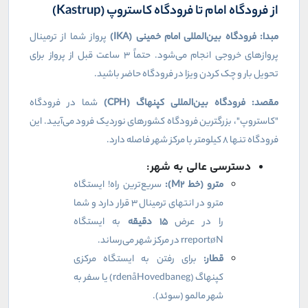
از فرودگاه امام تا فرودگاه کاستروپ (
Kastrup
)
مبدا: فرودگاه بین‌المللی امام خمینی (
IKA
)
پرواز شما از ترمینال
پروازهای خروجی انجام می‌شود. حتماً ۳ ساعت قبل از پرواز برای
تحویل بار و چک کردن ویزا در فرودگاه حاضر باشید.
مقصد: فرودگاه بین‌المللی کپنهاگ (
CPH
)
شما در فرودگاه
"کاستروپ"، بزرگترین فرودگاه کشورهای نوردیک فرود می‌آیید. این
فرودگاه تنها ۸ کیلومتر با مرکز شهر فاصله دارد.
دسترسی عالی به شهر:
مترو (خط
M2
):
سریع‌ترین راه! ایستگاه
مترو در انتهای ترمینال ۳ قرار دارد و شما
را در عرض
۱۵
دقیقه
به ایستگاه
N
ø
rreport
در مرکز شهر می‌رساند.
قطار:
برای رفتن به ایستگاه مرکزی
کپنهاگ (
Hovedbaneg
å
rden
) یا سفر به
شهر مالمو (سوئد).