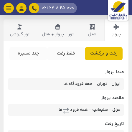
021 24 8 25 000
پرواز
هتل
تور
پرواز + هتل
تور گروهی
|
رفت و برگشت
فقط رفت
چند مسیره
مبدا پرواز
مقصد پرواز
تاریخ رفت