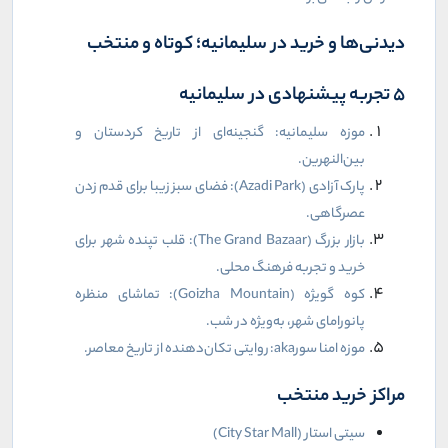
دیدنی‌ها و خرید در سلیمانیه؛ کوتاه و منتخب
۵ تجربه پیشنهادی در سلیمانیه
موزه سلیمانیه: گنجینه‌ای از تاریخ کردستان و
بین‌النهرین.
پارک آزادی (
Azadi Park
): فضای سبز زیبا برای قدم زدن
عصرگاهی.
بازار بزرگ (
The Grand Bazaar
): قلب تپنده شهر برای
خرید و تجربه فرهنگ محلی.
کوه گویژه (
Goizha Mountain
): تماشای منظره
پانورامای شهر، به‌ویژه در شب.
موزه امنا سور
aka
: روایتی تکان‌دهنده از تاریخ معاصر.
مراکز خرید منتخب
سیتی استار (
City Star Mall
)