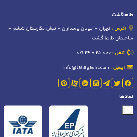
طاهاگشت
آدرس :
تهران - خیابان پاسداران - نبش نگارستان ششم -
ساختمان طاها گشت
تلفن :
021 24 8 25 000
ایمیل :
info@tahagasht.com
نمادها