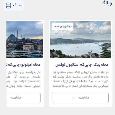
وبلاگ
وبلاگ
26 شهریور 1404
26 شهریور 1404
محله ببک: جایی که استانبول لوکس
محله امینونو: جایی که تاریخ،
در آغوش بسفر آرام می‌گیرد
دریا به هم می‌رسند
در امتداد ساحل اروپایی تنگه بسفر، محله‌ای قرار
اگر بخواهیم برای استانبول قلبی ت
دارد که نامش با آرامش، زیبایی و زندگی لوکس گره
بگیریم، بی‌تردید آن قلب، مح
خورده است. ببک (Bebek)، بیش از یک منطقه
(Eminönü) خواهد بود. اینجا 
مسکونی، یک سبک زندگی است؛ جایی که طبیعت
تاریخی نیست؛ بلکه چهارراهی اس
خیره‌کننده بسفر با مدرن‌ترین و شیک‌ترین کافه‌ها،
قاره‌ها، فرهنگ‌ها و دوران‌های 
رستوران‌ها و ویلاها در هم آمیخته و تصویری
می‌رسند. امینونو از دوران بیزانس 
مشاهده
مشاهده
بی‌نظیر از استانبول معاصر را به […]
عثمانی و امروز، به لطف موقعیت اس
در دهانه خلیج شاخ […]