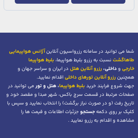
شما می توانید در سامانه رزرواسیون آنلاین
آژانس هواپیمایی
طاهاگشت
نسبت به رزرو بلیط هواپیما،
بلیط هواپیما
خارجی
و
داخلی،
رزرو آنلاین هتل
در ایران و سراسر جهان و
همچنین
رزرو آنلاین تورهای داخلی
اقدام نمایید.
جهت شروع فرایند خرید
بلیط هواپیما
، هتل و تور
می توانید در
صفحات مرتبط در قسمت سرچ باکس، شهر مبدا و مقصد خود
و
تاریخ رفت (و در صورت نیاز برگشت)
را انتخاب نمایید و سپس با
کلیک بر روی دکمه
جستجو
جزئیات اطلاعات و قیمت ها را
مشاهده و اقدام به رزرو نمایید .