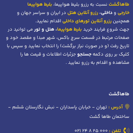
طاهاگشت
نسبت به رزرو بلیط هواپیما،
بلیط هواپیما
خارجی
و
داخلی،
رزرو آنلاین هتل
در ایران و سراسر جهان و
همچنین
رزرو آنلاین تورهای داخلی
اقدام نمایید.
جهت شروع فرایند خرید
بلیط هواپیما
، هتل و تور
می توانید در
صفحات مرتبط در قسمت سرچ باکس، شهر مبدا و مقصد خود
و
تاریخ رفت (و در صورت نیاز برگشت)
را انتخاب نمایید و سپس با
کلیک بر روی دکمه
جستجو
جزئیات اطلاعات و قیمت ها را
مشاهده و اقدام به رزرو نمایید .
طاهاگشت
آدرس :
تهران - خیابان پاسداران - نبش نگارستان ششم -
ساختمان طاها گشت
تلفن :
021 24 8 25 000