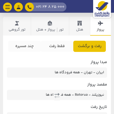
021 24 8 25 000
پرواز
هتل
تور
پرواز + هتل
تور گروهی
|
رفت و برگشت
فقط رفت
چند مسیره
مبدا پرواز
مقصد پرواز
تاریخ رفت