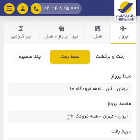
021 24 8 25 000
پرواز
هتل
تور
پرواز + هتل
تور گروهی
|
رفت و برگشت
فقط رفت
چند مسیره
مبدا پرواز
مقصد پرواز
تاریخ رفت