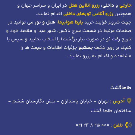
خارجی
و
داخلی،
رزرو آنلاین هتل
در ایران و سراسر جهان و
همچنین
رزرو آنلاین تورهای داخلی
اقدام نمایید.
جهت شروع فرایند خرید
بلیط هواپیما
، هتل و تور
می توانید در
صفحات مرتبط در قسمت سرچ باکس، شهر مبدا و مقصد خود
و
تاریخ رفت (و در صورت نیاز برگشت)
را انتخاب نمایید و سپس با
کلیک بر روی دکمه
جستجو
جزئیات اطلاعات و قیمت ها را
مشاهده و اقدام به رزرو نمایید .
طاهاگشت
آدرس :
تهران - خیابان پاسداران - نبش نگارستان ششم -
ساختمان طاها گشت
تلفن :
021 24 8 25 000