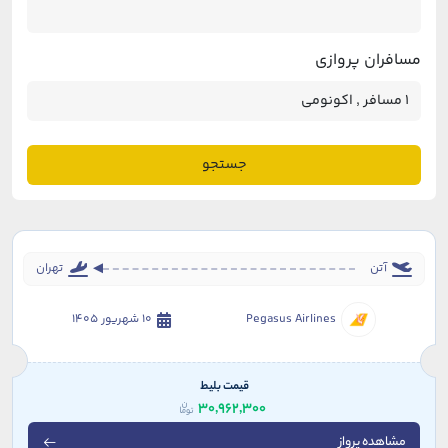
مسافران پروازی
جستجو
آتن
تهران
Pegasus Airlines
10 شهریور 1405
قیمت بلیط
30,962,300
مشاهده پرواز