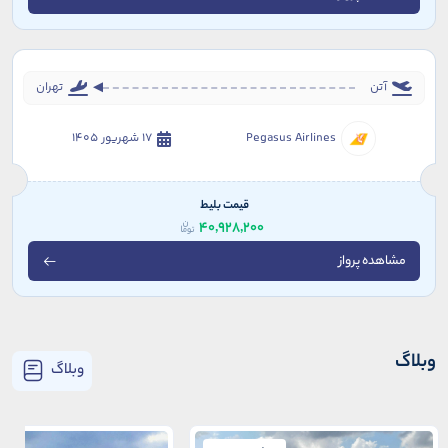
آتن
تهران
Pegasus Airlines
17 شهریور 1405
قیمت بلیط
40,928,200
مشاهده پرواز
وبلاگ
وبلاگ