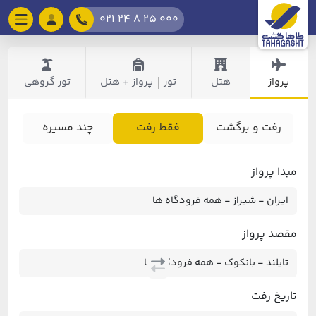
021 24 8 25 000
پرواز
هتل
تور
پرواز + هتل
تور گروهی
|
رفت و برگشت
فقط رفت
چند مسیره
مبدا پرواز
مقصد پرواز
تاریخ رفت