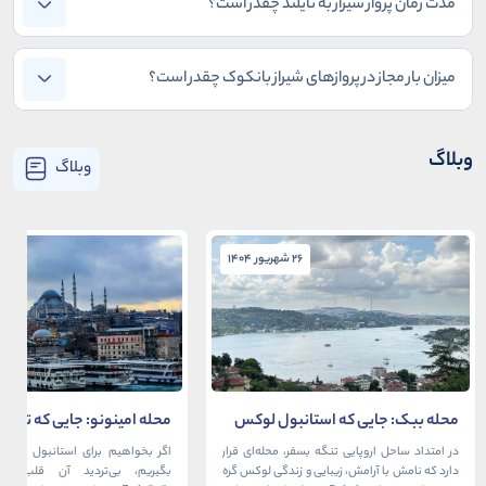
مدت زمان پرواز شیراز به تایلند چقدر است؟
میزان بار مجاز در پروازهای شیراز بانکوک چقدر است؟
وبلاگ
وبلاگ
26 شهریور 1404
26 شهریور 1404
محله ببک: جایی که استانبول لوکس
محله امینونو: جایی که تاریخ،
در آغوش بسفر آرام می‌گیرد
دریا به هم می‌رسند
در امتداد ساحل اروپایی تنگه بسفر، محله‌ای قرار
اگر بخواهیم برای استانبول قلبی ت
دارد که نامش با آرامش، زیبایی و زندگی لوکس گره
بگیریم، بی‌تردید آن قلب، مح