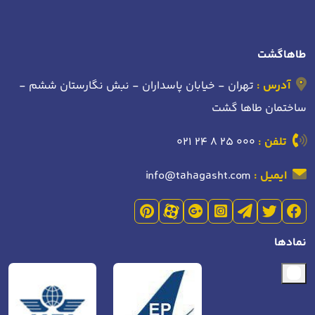
طاهاگشت
آدرس :
تهران - خیابان پاسداران - نبش نگارستان ششم -
ساختمان طاها گشت
تلفن :
021 24 8 25 000
ایمیل :
info@tahagasht.com
نمادها