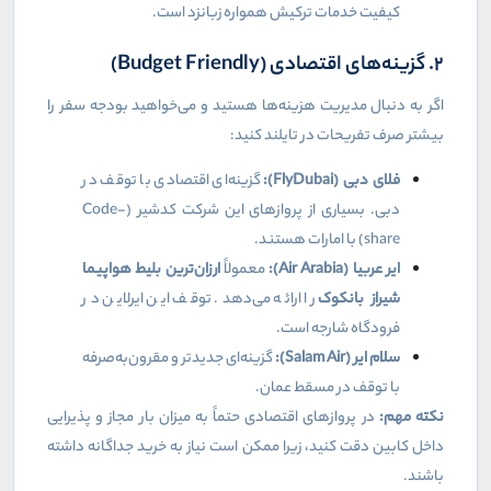
کیفیت خدمات ترکیش همواره زبانزد است.
۲. گزینه‌های اقتصادی (
Budget Friendly
)
اگر به دنبال مدیریت هزینه‌ها هستید و می‌خواهید بودجه سفر را
بیشتر صرف تفریحات در تایلند کنید:
فلای دبی (
FlyDubai
):
گزینه‌ای اقتصادی با توقف در
دبی. بسیاری از پروازهای این شرکت کدشیر (
Code-
share
) با امارات هستند.
ایر عربیا (
Air Arabia
):
معمولاً
ارزان‌ترین بلیط هواپیما
شیراز بانکوک
را ارائه می‌دهد. توقف این ایرلاین در
فرودگاه شارجه است.
سلام ایر (
Salam Air
):
گزینه‌ای جدیدتر و مقرون‌به‌صرفه
با توقف در مسقط عمان.
نکته مهم:
در پروازهای اقتصادی حتماً به میزان بار مجاز و پذیرایی
داخل کابین دقت کنید، زیرا ممکن است نیاز به خرید جداگانه داشته
باشند.