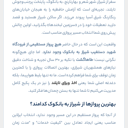
سفر از شیراز، شهر شعر و بهارنارنج، به بانکوک، پایتخت پرجنب‌وجوش
تایلند، تجربه‌ای است که آرامش حافظیه را به هیجان خیابان‌های
رنگارنگ شرق آسیا پیوند می‌زند. اگر ساکن شیراز هستید و قصد
دارید تعطیلات خود را در «سرزمین لبخندها» بگذرانید، اولین چالش
پیش روی شما انتخاب مسیر پروازی مناسب است.
واقعیت این است که در حال حاضر
هیچ پرواز مستقیمی از فرودگاه
شهید دستغیب شیراز به بانکوک وجود ندارد
. اما جای هیچ‌گونه
نگرانی نیست؛
طاهاگشت
با تکیه بر ۳۰ سال تجربه و شناخت دقیق
نیازهای همشهریان شیرازی، بهترین اتصالات پروازی را با کمترین
زمان توقف برای شما فراهم کرده است. ما نه تنها بلیط هواپیما، بلکه
دغدغه اصلی شما یعنی
اخذ ویزای تایلند
را نیز در یک پکیج کامل
مدیریت می‌کنیم تا شما تنها به بستن چمدان‌ها فکر کنید.
بهترین پروازها از شیراز به بانکوک کدامند؟
از آنجا که پرواز مستقیم در این مسیر وجود ندارد، انتخاب ایرلاین
مناسب یعنی ایجاد تعادل بین "کیفیت خدمات" و "مدت زمان