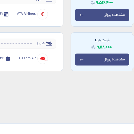
9,516,400
ATA Airlines
21 مرداد 1405
مشاهده پرواز
قیمت بلیط
شیراز
9,118,000
Qeshm Air
23 مرداد 1405
مشاهده پرواز