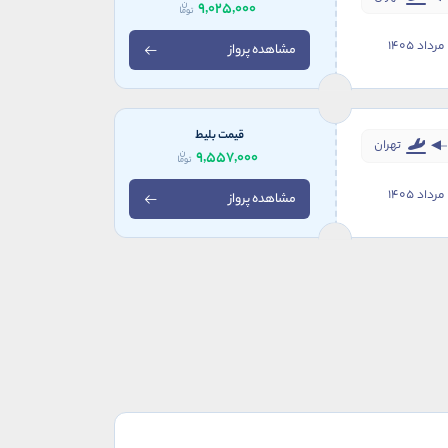
9,025,000
مشاهده پرواز
قیمت بلیط
تهران
9,557,000
مشاهده پرواز