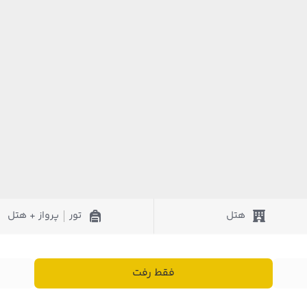
هتل
تور
پرواز + هتل
|
فقط رفت