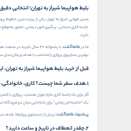
بلیط هواپیما شیراز به تهران؛ انتخابی دق
مسیر هوایی شیراز به تهران یکی از پرترددترین خطوط پروا
جلسه کاری حساس، پیگیری امور درمانی، حضور به‌موقع در سف
دارید.
ما در
طاهاگشت
با پشتوانه ۳۰ سال تجربه در صنعت هوانوردی، در کنار شما هستیم تا این مسیر را با بالاترین سطح اطمینان طی کنید. پیش از آنکه وجهی پرداخت کنید، از طریق
بهترین سناریوی پروازی را متناسب با هدف و زمان‌بندی سف
قبل از خرید بلیط هواپیما شیراز به تهران، این ۵ تصمیم را روشن ک
1.هدف سفر شما چیست؟ کاری، خانوادگی، درمانی یا ترانزیت
اگر برای یک جلسه کاری عازم تهران هستید، پروازی با کمتر
یک "حاشیه امن زمانی" برای جابه‌جایی میان دو فرودگاه حی
پیشنهاد طاهاگشت:
پیش از جستجوی پروازها، هدف سفرتان
2.چقدر انعطاف در تاریخ و ساعت دارید؟