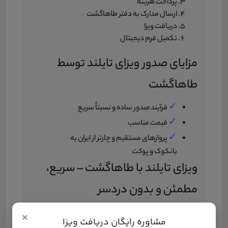
پرداخت هزینه
ارسال مدارک به دفتر طاهاگشت
دریافت ویزا
تکمیل فرم دیجیتال
مزایای صدور ویزای تایلند توسط
طاهاگشت
✓
فرآیند صدور ساده و نسبتاً سریع
✓
قیمت مناسب
✓
پروازهای مستقیم و چارتر از ایران به
بانکوک و پوکت
ویزای تایلند با طاهاگشت – سریع،
مطمئن و بدون دردسر
با بیش از 20 سال سابقه در صدور ویزای تایلند، طاهاگشت
×
مشاوره رایگان دریافت ویزا
تضمین می‌کند مدارک شما کامل و دقیق باشد. از مشاوره