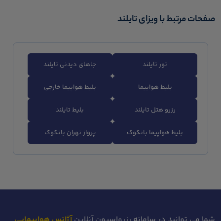
صفحات مرتبط با ویزای تایلند
تور تایلند
جاهای دیدنی تایلند
بلیط هواپیما
بلیط هواپیما خارجی
رزرو هتل تایلند
بلیط تایلند
بلیط هواپیما بانکوک
پرواز تهران بانکوک
شما می توانید در سامانه رزرواسیون آنلاین
آژانس هواپیمایی