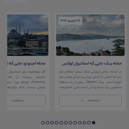
26 شهریور 1404
26 شهریور 1404
محله ببک: جایی که استانبول لوکس
محله امینونو: جایی که تاریخ،
در آغوش بسفر آرام می‌گیرد
دریا به هم می‌رسند
در امتداد ساحل اروپایی تنگه بسفر، محله‌ای قرار
اگر بخواهیم برای استانبول قلبی ت
دارد که نامش با آرامش، زیبایی و زندگی لوکس گره
بگیریم، بی‌تردید آن قلب، مح
خورده است. ببک (Bebek)، بیش از یک منطقه
(Eminönü) خواهد بود. اینجا 
مسکونی، یک سبک زندگی است؛ جایی که طبیعت
تاریخی نیست؛ بلکه چهارراهی اس
خیره‌کننده بسفر با مدرن‌ترین و شیک‌ترین کافه‌ها،
قاره‌ها، فرهنگ‌ها و دوران‌های 
رستوران‌ها و ویلاها در هم آمیخته و تصویری
می‌رسند. امینونو از دوران بیزانس 
مشاهده
مشاهده
بی‌نظیر از استانبول معاصر را به […]
عثمانی و امروز، به لطف موقعیت اس
در دهانه خلیج شاخ […]