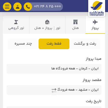
021 24 8 25 000
پرواز
هتل
تور
پرواز + هتل
تور گروهی
|
رفت و برگشت
فقط رفت
چند مسیره
مبدا پرواز
مقصد پرواز
تاریخ رفت