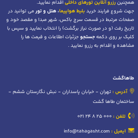
همچنین
رزرو آنلاین تورهای داخلی
اقدام نمایید.
جهت شروع فرایند خرید
بلیط هواپیما
، هتل و تور
می توانید در
صفحات مرتبط در قسمت سرچ باکس، شهر مبدا و مقصد خود
و
تاریخ رفت (و در صورت نیاز برگشت)
را انتخاب نمایید و سپس با
کلیک بر روی دکمه
جستجو
جزئیات اطلاعات و قیمت ها را
مشاهده و اقدام به رزرو نمایید .
طاهاگشت
آدرس :
تهران - خیابان پاسداران - نبش نگارستان ششم -
ساختمان طاها گشت
تلفن :
021 24 8 25 000
ایمیل :
info@tahagasht.com