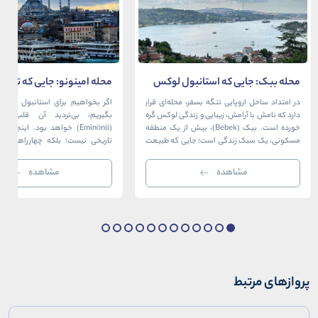
محله ببک: جایی که استانبول لوکس
محله امینونو: جایی که تاریخ،
در آغوش بسفر آرام می‌گیرد
دریا به هم می‌رسند
در امتداد ساحل اروپایی تنگه بسفر، محله‌ای قرار
اگر بخواهیم برای استانبول قلبی ت
دارد که نامش با آرامش، زیبایی و زندگی لوکس گره
بگیریم، بی‌تردید آن قلب، مح
خورده است. ببک (Bebek)، بیش از یک منطقه
(Eminönü) خواهد بود. اینجا 
مسکونی، یک سبک زندگی است؛ جایی که طبیعت
تاریخی نیست؛ بلکه چهارراهی اس
خیره‌کننده بسفر با مدرن‌ترین و شیک‌ترین کافه‌ها،
قاره‌ها، فرهنگ‌ها و دوران‌های 
رستوران‌ها و ویلاها در هم آمیخته و تصویری
می‌رسند. امینونو از دوران بیزانس 
مشاهده
مشاهده
بی‌نظیر از استانبول معاصر را به […]
عثمانی و امروز، به لطف موقعیت اس
در دهانه خلیج شاخ […]
پروازهای مرتبط