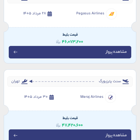
Pegasus Airlines
28 مرداد 1405
قیمت بلیط
46,073,200
مشاهده پرواز
سنت پترزبورگ
تهران
Meraj Airlines
30 مرداد 1405
قیمت بلیط
47,420,600
مشاهده پرواز