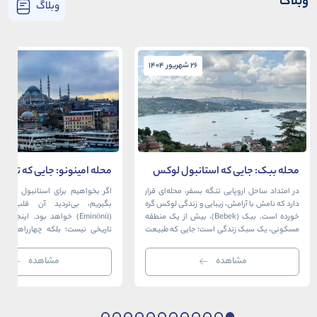
وبلاگ
وبلاگ
26 شهریور 1404
26 شهریور 1404
محله ببک: جایی که استانبول لوکس
محله امینونو: جایی که تاریخ،
در آغوش بسفر آرام می‌گیرد
دریا به هم می‌رسند
در امتداد ساحل اروپایی تنگه بسفر، محله‌ای قرار
اگر بخواهیم برای استانبول قلبی ت
دارد که نامش با آرامش، زیبایی و زندگی لوکس گره
بگیریم، بی‌تردید آن قلب، مح
خورده است. ببک (Bebek)، بیش از یک منطقه
(Eminönü) خواهد بود. اینجا 
مسکونی، یک سبک زندگی است؛ جایی که طبیعت
تاریخی نیست؛ بلکه چهارراهی اس
خیره‌کننده بسفر با مدرن‌ترین و شیک‌ترین کافه‌ها،
قاره‌ها، فرهنگ‌ها و دوران‌های 
رستوران‌ها و ویلاها در هم آمیخته و تصویری
می‌رسند. امینونو از دوران بیزانس 
مشاهده
مشاهده
بی‌نظیر از استانبول معاصر را به […]
عثمانی و امروز، به لطف موقعیت اس
در دهانه خلیج شاخ […]