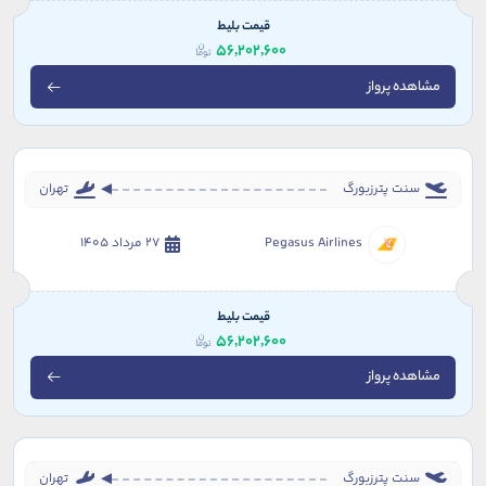
قیمت بلیط
56,202,600
مشاهده پرواز
سنت پترزبورگ
تهران
Pegasus Airlines
27 مرداد 1405
قیمت بلیط
56,202,600
مشاهده پرواز
سنت پترزبورگ
تهران