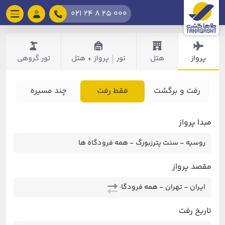
021 24 8 25 000
پرواز
هتل
تور
پرواز + هتل
تور گروهی
|
رفت و برگشت
فقط رفت
چند مسیره
مبدا پرواز
مقصد پرواز
تاریخ رفت