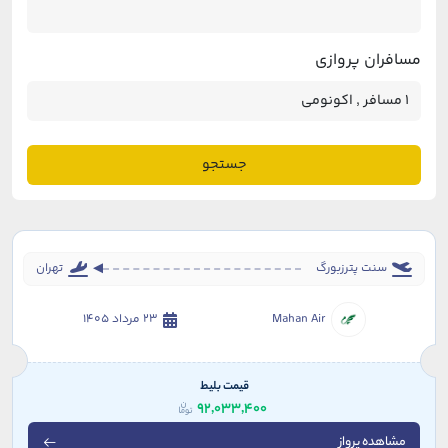
مسافران پروازی
جستجو
سنت پترزبورگ
تهران
Mahan Air
23 مرداد 1405
قیمت بلیط
92,033,400
مشاهده پرواز