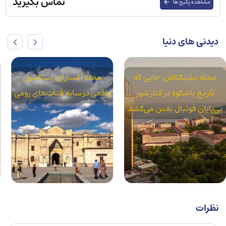
تماس بگیرید
مشاهده پکیج ها
دیدنی های دنیا
محله آکسارای: استانبول
پاساژ چیچک: جایی که تاریخ،
واقعی در سایه قنات‌های رومی
موسیقی و طعم‌ها در قلب
استقلال به هم می‌رسند
نظرات