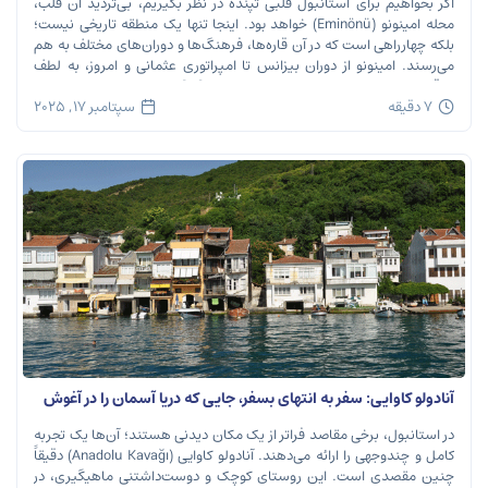
اگر بخواهیم برای استانبول قلبی تپنده در نظر بگیریم، بی‌تردید آن قلب،
محله امینونو (Eminönü) خواهد بود. اینجا تنها یک منطقه تاریخی نیست؛
بلکه چهارراهی است که در آن قاره‌ها، فرهنگ‌ها و دوران‌های مختلف به هم
می‌رسند. امینونو از دوران بیزانس تا امپراتوری عثمانی و امروز، به لطف
موقعیت استراتژیک خود در دهانه خلیج شاخ […]
7 دقیقه
سپتامبر 17, 2025
آنادولو کاوایی: سفر به انتهای بسفر، جایی که دریا آسمان را در آغوش
می‌گیرد
در استانبول، برخی مقاصد فراتر از یک مکان دیدنی هستند؛ آن‌ها یک تجربه
کامل و چندوجهی را ارائه می‌دهند. آنادولو کاوایی (Anadolu Kavağı) دقیقاً
چنین مقصدی است. این روستای کوچک و دوست‌داشتنی ماهیگیری، در