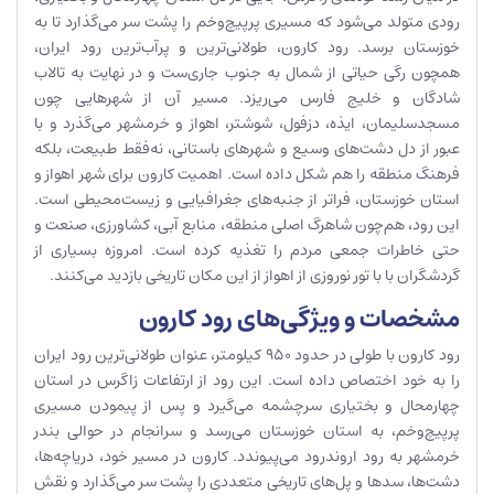
رودی متولد می‌شود که مسیری پرپیچ‌وخم را پشت سر می‌گذارد تا به
خوزستان برسد. رود کارون، طولانی‌ترین و پرآب‌ترین رود ایران،
همچون رگی حیاتی از شمال به جنوب جاری‌ست و در نهایت به تالاب
شادگان و خلیج فارس می‌ریزد. مسیر آن از شهرهایی چون
مسجدسلیمان، ایذه، دزفول، شوشتر، اهواز و خرمشهر می‌گذرد و با
عبور از دل دشت‌های وسیع و شهرهای باستانی، نه‌فقط طبیعت، بلکه
فرهنگ منطقه را هم شکل داده است. اهمیت کارون برای شهر اهواز و
استان خوزستان، فراتر از جنبه‌های جغرافیایی و زیست‌محیطی است.
این رود، هم‌چون شاهرگ اصلی منطقه، منابع آبی، کشاورزی، صنعت و
حتی خاطرات جمعی مردم را تغذیه کرده است. امروزه بسیاری از
گردشگران با با تور نوروزی از اهواز از این مکان تاریخی بازدید می‌کنند.
مشخصات و ویژگی‌های رود کارون
رود کارون با طولی در حدود ۹۵۰ کیلومتر، عنوان طولانی‌ترین رود ایران
را به خود اختصاص داده است. این رود از ارتفاعات زاگرس در استان
چهارمحال و بختیاری سرچشمه می‌گیرد و پس از پیمودن مسیری
پرپیچ‌وخم، به استان خوزستان می‌رسد و سرانجام در حوالی بندر
خرمشهر به رود اروندرود می‌پیوندد. کارون در مسیر خود، دریاچه‌ها،
دشت‌ها، سدها و پل‌های تاریخی متعددی را پشت سر می‌گذارد و نقش