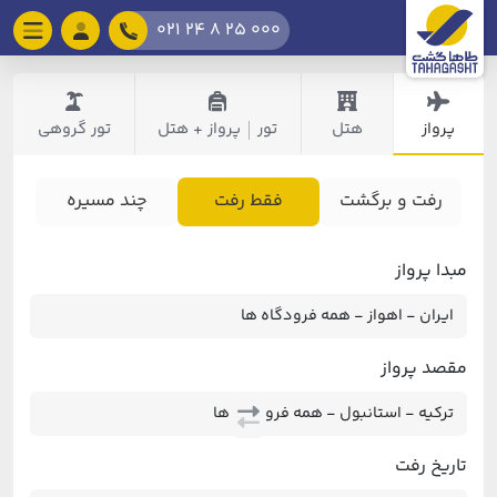
021 24 8 25 000
پرواز
هتل
تور
پرواز + هتل
تور گروهی
|
رفت و برگشت
فقط رفت
چند مسیره
مبدا پرواز
مقصد پرواز
تاریخ رفت