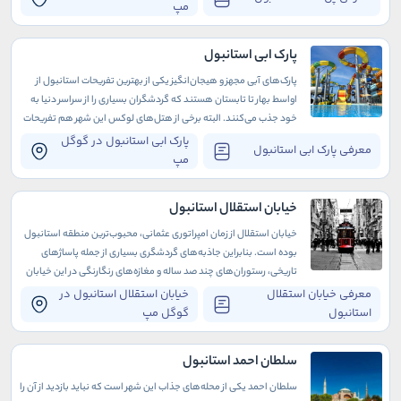
مپ
پارک ابی استانبول
پارک‌های آبی مجهز و هیجان‌انگیز یکی از بهترین تفریحات استانبول از
اواسط بهار تا تابستان هستند که گردشگران بسیاری را از سراسر دنیا به
خود جذب می‌کنند. البته برخی از هتل‌های لوکس این شهر هم تفریحات
آبی متعددی دارند که دوران اقامت شما را به مراتب لذت‌بخش‌تر
پارک ابی استانبول در گوگل
معرفی پارک ابی استانبول
می‌سازند.
مپ
خیابان استقلال استانبول
خیابان استقلال از زمان امپراتوری عثمانی، محبوب‌ترین منطقه استانبول
بوده است. بنابراین جاذبه‌های گردشگری بسیاری از جمله پاساژهای
تاریخی، رستوران‌های چند صد ساله و مغازه‌های رنگارنگی در این خیابان
وجود دارد.
معرفی خیابان استقلال
خیابان استقلال استانبول در
استانبول
گوگل مپ
سلطان احمد استانبول
سلطان احمد یکی از محله‌های جذاب این شهر است که نباید بازدید از آن را