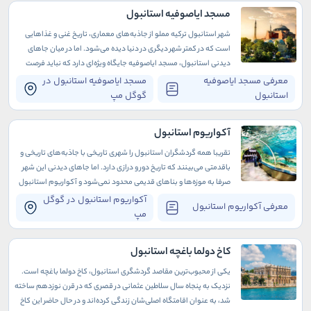
مسجد ایاصوفیه استانبول
شهر استانبول ترکیه مملو از جاذبه‌های معماری، تاریخ غنی و غذاهایی
است که در کمتر شهر دیگری در دنیا دیده می‌شود. اما در میان جاهای
دیدنی استانبول، مسجد ایاصوفیه جایگاه ویژه‌ای دارد که نباید فرصت
بازدید از آن را در سفر به این گوشه از دنیا از دست بدهید.
معرفی مسجد ایاصوفیه
مسجد ایاصوفیه استانبول در
استانبول
گوگل مپ
آکواریوم استانبول
تقریبا همه گردشگران استانبول را شهری تاریخی با جاذبه‌های تاریخی و
باقدمتی می‌بینند که تاریخ دور و درازی دارد. اما جاهای دیدنی این شهر
صرفا به موزه‌ها و بناهای قدیمی محدود نمی‌شود و آکواریوم استانبول
نیز یکی از آن‌هاست.
آکواریوم استانبول در گوگل
معرفی آکواریوم استانبول
مپ
کاخ دولما باغچه استانبول
یکی از محبوب‌ترین مقاصد گردشگری استانبول، کاخ دولما باغچه است.
نزدیک به پنجاه سال سلاطین عثمانی در قصری که در قرن نوزدهم ساخته
شد، به عنوان اقامتگاه اصلی‌شان زندگی کرده‌اند و در حال حاضر این کاخ