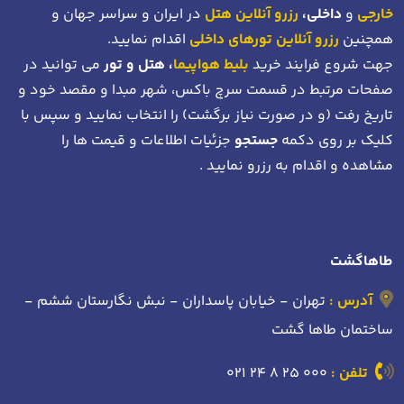
خارجی
و
داخلی،
رزرو آنلاین هتل
در ایران و سراسر جهان و
همچنین
رزرو آنلاین تورهای داخلی
اقدام نمایید.
جهت شروع فرایند خرید
بلیط هواپیما
، هتل و تور
می توانید در
صفحات مرتبط در قسمت سرچ باکس، شهر مبدا و مقصد خود
و
تاریخ رفت (و در صورت نیاز برگشت)
را انتخاب نمایید و سپس با
کلیک بر روی دکمه
جستجو
جزئیات اطلاعات و قیمت ها را
مشاهده و اقدام به رزرو نمایید .
طاهاگشت
آدرس :
تهران - خیابان پاسداران - نبش نگارستان ششم -
ساختمان طاها گشت
تلفن :
021 24 8 25 000