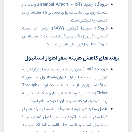
فرودگاه جدید (
Istanbul Airport - IST
):
واقع در
سمت اروپایی. مناسب برای کسانی که هتلشان در
تکسیم یا شیشلی است.
فرودگاه صبیها گوکچن (
SAW
):
واقع در سمت
آسیایی. اگر پرواز پگاسوس گرفتید، بدانید که فاصله این
فرودگاه تا مرکز توریستی شهر زیاد است.
ترفندهای کاهش هزینه سفر اهواز استانبول
خرید جداگانه:
گاهی اوقات خرید یک بلیط چارتر اهواز-
تهران و یک بلیط چارتر تهران-استانبول به صورت
جداگانه، ارزان‌تر از خرید بلیط یکپارچه (
Through
Ticket
) تمام می‌شود. البته این کار ریسک نرسیدن به
پرواز دوم را دارد که مدیریت آن با خود مسافر است.
فصل سفر:
اهوازی‌ها معمولاً در تابستان برای فرار از
گرما سفر می‌کنند. اگرچه تابستان فصل "های‌سیزن"
استانبول است و قیمت‌ها بالاست، اما اگر بتوانید