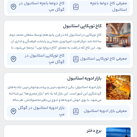
به عنوان موزه در دسترس عموم قرار دارد.
معرفی کاخ دولما باغچه
کاخ دولما باغچه استانبول در
استانبول
گوگل مپ
کاخ توپکاپی استانبول
کاخ توپکاپی در استانبول که در قرن پانزدهم توسط سلطان محمد دوم
ساخته شد، مرکز قدرت امپراتوری عثمانی و پایتخت فرهنگی و اداری آن
بود. این کاخ که در لغت به معنای “کاخ دروازه توپ” ترجمه می‌شود، تا
قرن نوزدهم به آن کاخ جدید می‌گفتند.
کاخ توپکاپی استانبول در
معرفی کاخ توپکاپی استانبول
گوگل مپ
بازار ادویه استانبول
بازار ادویه استانبول، یکی از محبوب‌ترین و پرجنب‌وجوش‌ترین جاذبه‌های
گردشگری این شهر است. این بازار که به نام “بازار مصری‌ها” نیز شناخته
می‌شود، با بوی خوش ادویه‌ها و تنوع بی‌نظیر محصولاتش، هر ساله
هزاران گردشگر را به خود جذب می‌کند.
بازار ادویه استانبول در گوگل
معرفی بازار ادویه استانبول
مپ
برج دختر