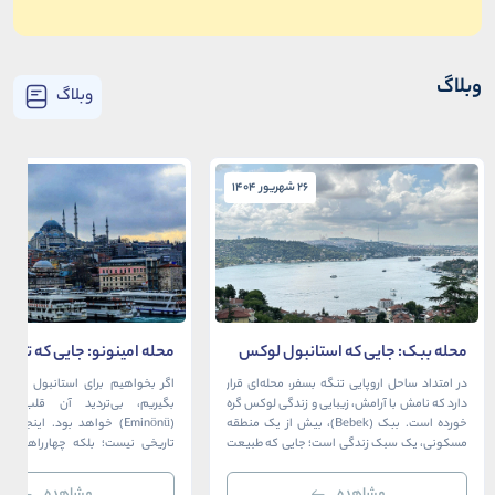
وبلاگ
وبلاگ
26 شهریور 1404
26 شهریور 1404
محله ببک: جایی که استانبول لوکس
محله امینونو: جایی که تاریخ،
در آغوش بسفر آرام می‌گیرد
دریا به هم می‌رسند
در امتداد ساحل اروپایی تنگه بسفر، محله‌ای قرار
اگر بخواهیم برای استانبول قلبی ت
دارد که نامش با آرامش، زیبایی و زندگی لوکس گره
بگیریم، بی‌تردید آن قلب، مح
خورده است. ببک (Bebek)، بیش از یک منطقه
(Eminönü) خواهد بود. اینجا 
مسکونی، یک سبک زندگی است؛ جایی که طبیعت
تاریخی نیست؛ بلکه چهارراهی اس
خیره‌کننده بسفر با مدرن‌ترین و شیک‌ترین کافه‌ها،
قاره‌ها، فرهنگ‌ها و دوران‌های 
رستوران‌ها و ویلاها در هم آمیخته و تصویری
می‌رسند. امینونو از دوران بیزانس 
مشاهده
مشاهده