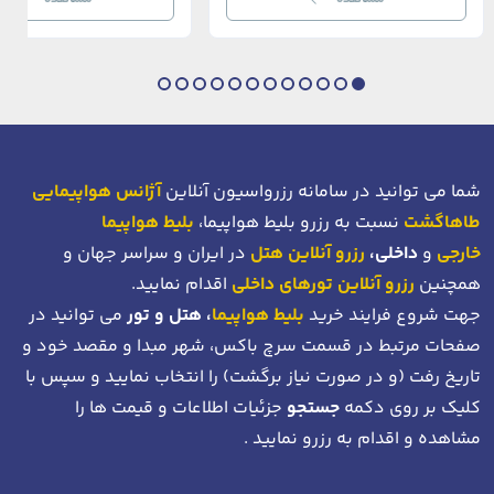
بی‌نظیر از استانبول معاصر را به […]
عثمانی و امروز، به لطف موقعیت اس
در دهانه خلیج شاخ […]
شما می توانید در سامانه رزرواسیون آنلاین
آژانس هواپیمایی
طاهاگشت
نسبت به رزرو بلیط هواپیما،
بلیط هواپیما
خارجی
و
داخلی،
رزرو آنلاین هتل
در ایران و سراسر جهان و
همچنین
رزرو آنلاین تورهای داخلی
اقدام نمایید.
جهت شروع فرایند خرید
بلیط هواپیما
، هتل و تور
می توانید در
صفحات مرتبط در قسمت سرچ باکس، شهر مبدا و مقصد خود
و
تاریخ رفت (و در صورت نیاز برگشت)
را انتخاب نمایید و سپس با
کلیک بر روی دکمه
جستجو
جزئیات اطلاعات و قیمت ها را
مشاهده و اقدام به رزرو نمایید .