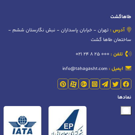
طاهاگشت
آدرس :
تهران - خیابان پاسداران - نبش نگارستان ششم -
ساختمان طاها گشت
تلفن :
021 24 8 25 000
ایمیل :
info@tahagasht.com
نمادها