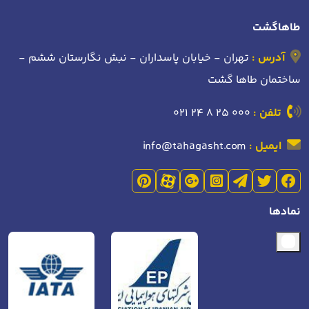
طاهاگشت
آدرس :
تهران - خیابان پاسداران - نبش نگارستان ششم -
ساختمان طاها گشت
تلفن :
021 24 8 25 000
ایمیل :
info@tahagasht.com
نمادها