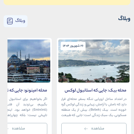
وبلاگ
وبلاگ
26 شهریور 1404
26 شهریور 1404
محله ببک: جایی که استانبول لوکس
محله امینونو: جایی که تاریخ،
در آغوش بسفر آرام می‌گیرد
دریا به هم می‌رسند
در امتداد ساحل اروپایی تنگه بسفر، محله‌ای قرار
اگر بخواهیم برای استانبول قلبی ت
دارد که نامش با آرامش، زیبایی و زندگی لوکس گره
بگیریم، بی‌تردید آن قلب، مح
خورده است. ببک (Bebek)، بیش از یک منطقه
(Eminönü) خواهد بود. اینجا 
مسکونی، یک سبک زندگی است؛ جایی که طبیعت
تاریخی نیست؛ بلکه چهارراهی اس
خیره‌کننده بسفر با مدرن‌ترین و شیک‌ترین کافه‌ها،
قاره‌ها، فرهنگ‌ها و دوران‌های 
رستوران‌ها و ویلاها در هم آمیخته و تصویری
می‌رسند. امینونو از دوران بیزانس 
مشاهده
مشاهده
بی‌نظیر از استانبول معاصر را به […]
عثمانی و امروز، به لطف موقعیت اس