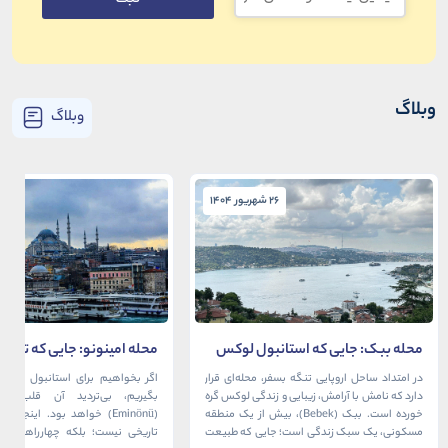
وبلاگ
وبلاگ
26 شهریور 1404
26 شهریور 1404
محله ببک: جایی که استانبول لوکس
محله امینونو: جایی که تاریخ،
در آغوش بسفر آرام می‌گیرد
دریا به هم می‌رسند
در امتداد ساحل اروپایی تنگه بسفر، محله‌ای قرار
اگر بخواهیم برای استانبول قلبی ت
دارد که نامش با آرامش، زیبایی و زندگی لوکس گره
بگیریم، بی‌تردید آن قلب، مح
خورده است. ببک (Bebek)، بیش از یک منطقه
(Eminönü) خواهد بود. اینجا 
مسکونی، یک سبک زندگی است؛ جایی که طبیعت
تاریخی نیست؛ بلکه چهارراهی اس