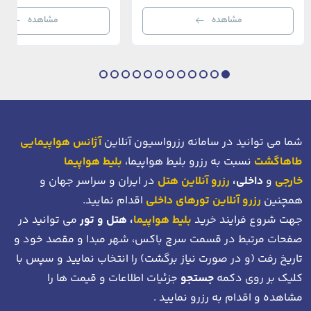
خیره‌کننده بسفر با مدرن‌ترین و شیک‌ترین کافه‌ها،
قاره‌ها، فرهنگ‌ها و دوران‌های 
رستوران‌ها و ویلاها در هم آمیخته و تصویری
می‌رسند. امینونو از دوران بیزانس 
مشاهده
مشاهده
بی‌نظیر از استانبول معاصر را به […]
عثمانی و امروز، به لطف موقعیت اس
در دهانه خلیج شاخ […]
شما می توانید در سامانه رزرواسیون آنلاین
آژانس هواپیمایی
طاهاگشت
نسبت به رزرو بلیط هواپیما،
بلیط هواپیما
خارجی
و
داخلی،
رزرو آنلاین هتل
در ایران و سراسر جهان و
همچنین
رزرو آنلاین تورهای داخلی
اقدام نمایید.
جهت شروع فرایند خرید
بلیط هواپیما
، هتل و تور
می توانید در
صفحات مرتبط در قسمت سرچ باکس، شهر مبدا و مقصد خود
و
تاریخ رفت (و در صورت نیاز برگشت)
را انتخاب نمایید و سپس با
کلیک بر روی دکمه
جستجو
جزئیات اطلاعات و قیمت ها را
مشاهده و اقدام به رزرو نمایید .