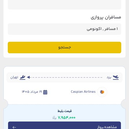
مسافران پروازی
جستجو
یزد
تهران
Caspian Airlines
19 مرداد 1405
قیمت بلیط
7,954,000
مشاهده پرواز