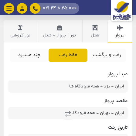
021 24 8 25 000
پرواز
هتل
تور
پرواز + هتل
تور گروهی
|
رفت و برگشت
فقط رفت
چند مسیره
مبدا پرواز
مقصد پرواز
تاریخ رفت