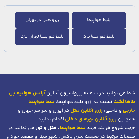
بلیط هواپیما
رزرو هتل در تهران
بلیط هواپیما یزد
بلیط هواپیما تهران یزد
شما می توانید در سامانه رزرواسیون آنلاین
آژانس هواپیمایی
طاهاگشت
نسبت به رزرو بلیط هواپیما،
بلیط هواپیما
خارجی
و
داخلی،
رزرو آنلاین هتل
در ایران و سراسر جهان و
همچنین
رزرو آنلاین تورهای داخلی
اقدام نمایید.
جهت شروع فرایند خرید
بلیط هواپیما
، هتل و تور
می توانید در
صفحات مرتبط در قسمت سرچ باکس، شهر مبدا و مقصد خود
و