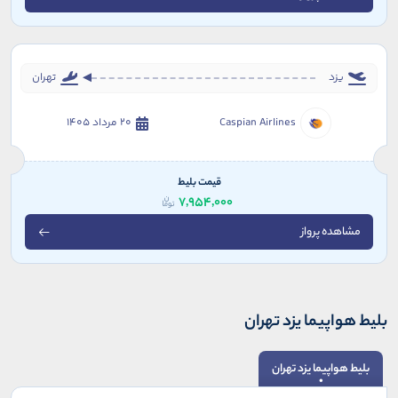
یزد
تهران
Caspian Airlines
20 مرداد 1405
قیمت بلیط
7,954,000
مشاهده پرواز
بلیط هواپیما یزد تهران
بلیط هواپیما یزد تهران