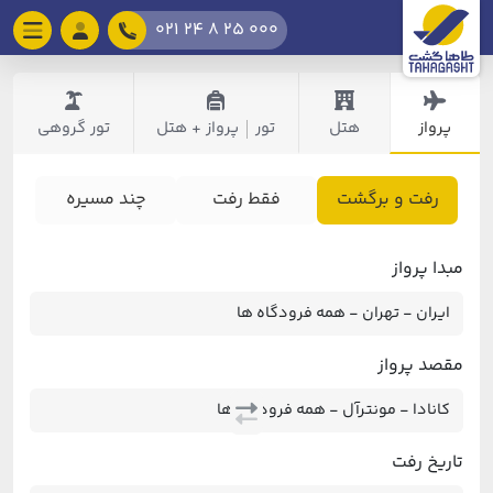
021 24 8 25 000
پرواز
هتل
تور
پرواز + هتل
تور گروهی
|
رفت و برگشت
فقط رفت
چند مسیره
مبدا پرواز
مقصد پرواز
تاریخ رفت