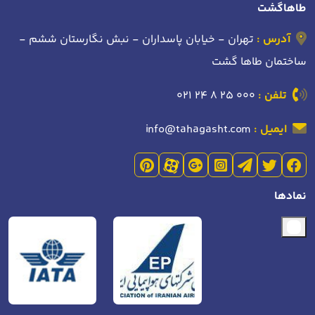
طاهاگشت
آدرس :
تهران - خیابان پاسداران - نبش نگارستان ششم -
ساختمان طاها گشت
تلفن :
021 24 8 25 000
ایمیل :
info@tahagasht.com
نمادها