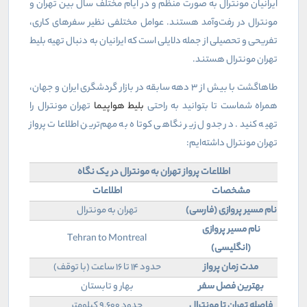
ایرانیان مونترال به صورت منظم و در ایام مختلف سال بین تهران و
مونترال در رفت‌وآمد هستند. عوامل مختلفی نظیر سفرهای کاری،
تفریحی و تحصیلی از جمله دلایلی است که ایرانیان به دنبال تهیه بلیط
تهران مونترال هستند.
طاهاگشت با بیش از ۳ دهه سابقه در بازار گردشگری ایران و جهان،
همراه شماست تا بتوانید به راحتی
بلیط هواپیما
تهران مونترال را
تهیه کنید. در جدول زیر نگاهی کوتاه به مهم‌ترین اطلاعات پرواز
تهران مونترال داشته‌ایم:
اطلاعات پرواز تهران به مونترال در یک نگاه
مشخصات
اطلاعات
نام مسیر پروازی (فارسی)
تهران به مونترال
نام مسیر پروازی
Tehran to Montreal
(انگلیسی)
مدت زمان پرواز
حدود 14 تا 16 ساعت (با توقف)
بهترین فصل سفر
بهار و تابستان
فاصله تهران تا مونترال
حدود 9,600 کیلومتر