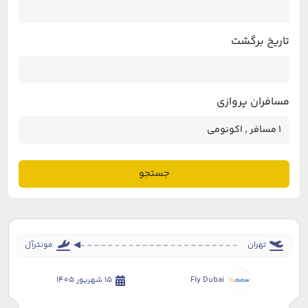
تاریخ برگشت
مسافران پروازی
جستجو
تهران
مونترآل
Fly Dubai
15 شهریور 1405