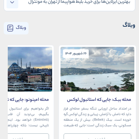
بهترین ایرلاین‌ها برای خرید بلیط هواپیما از تهران به مونترال
کدام‌اند؟
وبلاگ
وبلاگ
26 شهریور 1404
26 شهریور 1404
محله ببک: جایی که استانبول لوکس
محله امینونو: جایی که تاریخ،
در آغوش بسفر آرام می‌گیرد
دریا به هم می‌رسند
در امتداد ساحل اروپایی تنگه بسفر، محله‌ای قرار
اگر بخواهیم برای استانبول قلبی ت
دارد که نامش با آرامش، زیبایی و زندگی لوکس گره
بگیریم، بی‌تردید آن قلب، مح
خورده است. ببک (Bebek)، بیش از یک منطقه
(Eminönü) خواهد بود. اینجا 
مسکونی، یک سبک زندگی است؛ جایی که طبیعت
تاریخی نیست؛ بلکه چهارراهی اس
خیره‌کننده بسفر با مدرن‌ترین و شیک‌ترین کافه‌ها،
قاره‌ها، فرهنگ‌ها و دوران‌های 
رستوران‌ها و ویلاها در هم آمیخته و تصویری
می‌رسند. امینونو از دوران بیزانس 