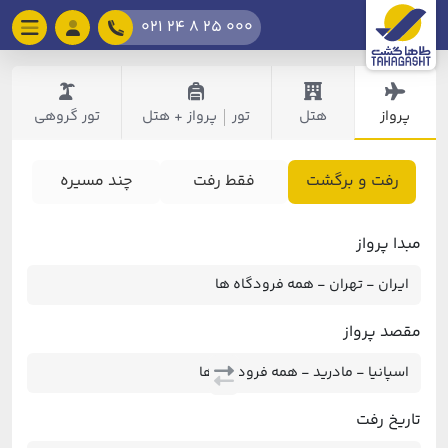
021 24 8 25 000
پرواز
هتل
تور
پرواز + هتل
تور گروهی
|
رفت و برگشت
فقط رفت
چند مسیره
مبدا پرواز
مقصد پرواز
تاریخ رفت