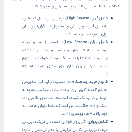
نکات به شما کمک می‌کند بودجه سفرتان را مدیریت کنید:
فصل گران (
High Season
):
اواخر بهار و فصل تابستان،
به دلیل آب‌وهوای عالی و فستیوال‌ها، گران‌ترین زمان
برای سفر به مادرید هستند.
فصل ارزان (
Low Season
):
ماه‌های ژانویه و فوریه
(زمستان) به جز ایام کریسمس و سال نو میلادی،
ارزان‌ترین بلیط‌ها را دارند. اگر سرمای هوا برایتان مهم
نیست، این بهترین زمان برای سفری مقرون‌به‌صرفه
است.
قانون خرید زودهنگام:
در مسیرهای اروپایی، مفهومی
به نام "لحظه آخری ارزان" وجود ندارد. برعکس، هرچه به
تاریخ پرواز نزدیک شوید، قیمت‌ها تصاعدی بالا می‌رود.
پیشنهاد طاهاگشت این است که بلیط تهران به مادرید
خود را
۲
تا
۳
ماه زودتر
رزرو کنید.
کلاس پروازی:
اگر پرواز طولانی خسته‌تان می‌کند، بررسی
قیمت بیزینس کلاس ترکیش یا قطر ارزشش را دارد؛