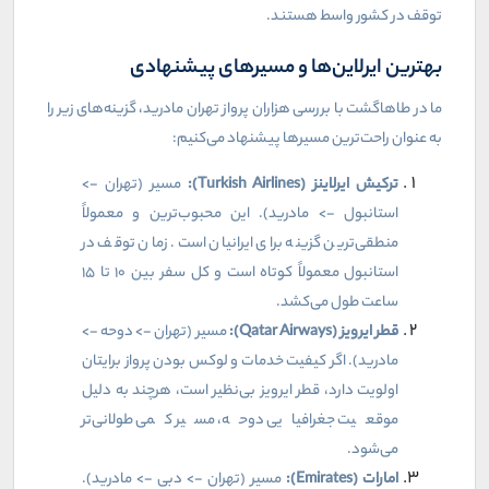
توقف در کشور واسط هستند.
بهترین ایرلاین‌ها و مسیرهای پیشنهادی
ما در طاهاگشت با بررسی هزاران پرواز تهران مادرید، گزینه‌های زیر را
به عنوان راحت‌ترین مسیرها پیشنهاد می‌کنیم:
ترکیش ایرلاینز (
Turkish Airlines
):
مسیر (تهران ->
استانبول -> مادرید). این محبوب‌ترین و معمولاً
منطقی‌ترین گزینه برای ایرانیان است. زمان توقف در
استانبول معمولاً کوتاه است و کل سفر بین ۱۰ تا ۱۵
ساعت طول می‌کشد.
قطر ایرویز (
Qatar Airways
):
مسیر (تهران -> دوحه ->
مادرید). اگر کیفیت خدمات و لوکس بودن پرواز برایتان
اولویت دارد، قطر ایرویز بی‌نظیر است، هرچند به دلیل
موقعیت جغرافیایی دوحه، مسیر کمی طولانی‌تر
می‌شود.
امارات (
Emirates
):
مسیر (تهران -> دبی -> مادرید).