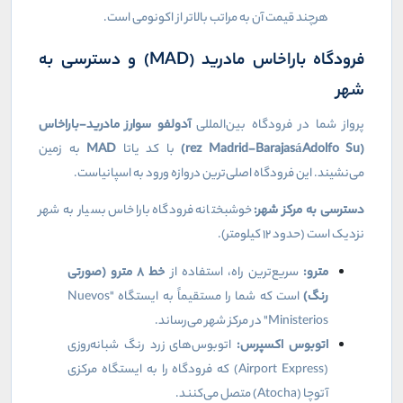
هرچند قیمت آن به مراتب بالاتر از اکونومی است.
فرودگاه باراخاس مادرید (
MAD
) و دسترسی به
شهر
پرواز شما در فرودگاه بین‌المللی
آدولفو سوارز مادرید-باراخاس
(
Adolfo Su
á
rez Madrid-Barajas
)
با کد یاتا
MAD
به زمین
می‌نشیند. این فرودگاه اصلی‌ترین دروازه ورود به اسپانیاست.
دسترسی به مرکز شهر:
خوشبختانه فرودگاه باراخاس بسیار به شهر
نزدیک است (حدود ۱۲ کیلومتر).
مترو:
سریع‌ترین راه، استفاده از
خط
۸
مترو (صورتی
رنگ)
است که شما را مستقیماً به ایستگاه "
Nuevos
Ministerios
" در مرکز شهر می‌رساند.
اتوبوس اکسپرس:
اتوبوس‌های زرد رنگ شبانه‌روزی
(
Airport Express
) که فرودگاه را به ایستگاه مرکزی
آتوچا (
Atocha
) متصل می‌کنند.