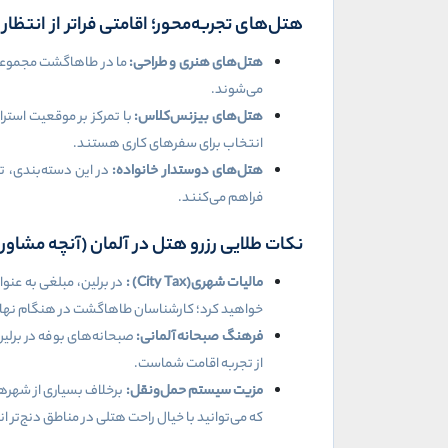
هتل‌های تجربه‌محور؛ اقامتی فراتر از انتظار
هتل‌های هنری و طراحی:
ما در طاهاگشت مجموعه‌ا
می‌شوند
.
هتل‌های بیزنس‌کلاس:
با تمرکز بر موقعیت استر
انتخاب برای سفرهای کاری هستند
.
هتل‌های دوستدار خانواده:
در این دسته‌بندی، تم
فراهم می‌کنند
.
نکات طلایی رزرو هتل در آلمان (آنچه مشاورا
مالیات شهری
(City Tax)
:
در برلین، مبلغی به عنوا
خواهید کرد؛ کارشناسان طاهاگشت در هنگام نهایی ک
فرهنگ صبحانه آلمانی:
صبحانه‌های بوفه در برلی
از تجربه اقامت شماست
.
مزیت سیستم حمل‌ونقل:
برخلاف بسیاری از شهرها
که می‌توانید با خیال راحت هتلی در مناطق دنج‌تر ا