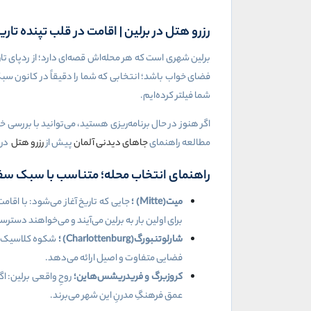
رزرو هتل در برلین | اقامت در قلب تپنده تاریخ
برلین شهری است که هر محله‌اش قصه‌ای دارد؛ از ردپای تار
فضای خواب باشد؛ انتخابی که شما را دقیقاً در کانون سبک
شما فیلتر کرده‌ایم
.
اگر هنوز در حال برنامه‌ریزی هستید، می‌توانید با بررسی خ
مطالعه راهنمای
جاهای دیدنی آلمان
پیش از
رزرو هتل
در 
راهنمای انتخاب محله؛ متناسب با سبک سف
میت
(Mitte)
؛
جایی که تاریخ آغاز می‌شود: با اقام
برای اولین بار به برلین می‌آیند و می‌خواهند دست
شارلوتنبورگ
(Charlottenburg)
؛
شکوه کلاسیک: ب
فضایی متفاوت و اصیل ارائه می‌دهد
.
کروزبرگ و فریدریشس‌هاین؛
روحِ واقعی برلین: ا
عمق فرهنگِ مدرنِ این شهر می‌برند
.