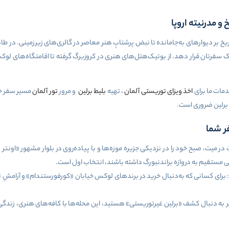
 و مدرنیته اروپا
یخ بر دیوارهای به‌جامانده تا نبض پرشتابِ هنر معاصر در گالری‌های زیرزمینی. در طا
 سفرتان قرار دهد. از بوتیک‌هتل‌های هنری در کروزبرگ گرفته تا اقامتگاه‌های لوکس
دمات ما برای
اخذ ویزای توریستی آلمان
، تهیه
بلیط برلین
و مرور
تور آلمان
مسیر سفر خو
برلین ضروری است
.
ر شما
ت در میت، صبح خود را در نزدیکی جزیره موزه‌ها و با پیاده‌روی در بلوار مشهور «اونتر
رسی مستقیم به دروازه براندنبورگ داشته باشند، انتخاب اول است
.
رای کسانی که به‌دنبال خرید در برندهای لوکس خیابان «کورفورستندام» و آرامشِ ت
گر به دنبال کشف «برلین غیرتوریستی» هستید، این محله‌ها با کافه‌های هنری، زندگی