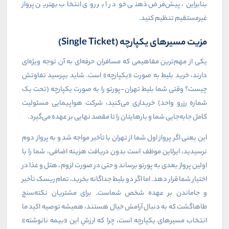
بنابراین، پیش‌فرض ذهنی خود را بر روی انتخاب بهترین پرواز
غیرمستقیم تنظیم کنید.
مزیت مسیرهای یکپارچه (
Single Ticket
)
یکی از مهم‌ترین مفاهیمی که مسافران حرفه‌ای به آن توجه ویژه‌ای
دارند، خرید بلیط به صورت «یکپارچه» است. شاید بپرسید تفاوتش
چیست؟ وقتی شما بلیط تهران-پورتو را به صورت یکپارچه (تحت یک
شماره رزرو واحد) خریداری می‌کنید، شرکت هواپیمایی مسئولیت
کامل جابه‌جایی شما و بارهایتان را تا مقصد نهایی بر عهده می‌گیرد.
این یعنی اگر پرواز اول شما از تهران با تأخیر مواجه شد و به پرواز دوم
نرسیدید، ایرلاین موظف است بدون دریافت هزینه اضافی، شما را با
اولین پرواز بعدی به پورتو برساند و حتی در صورت لزوم، هتل و غذا در
اختیار شما قرار دهد. اما اگر دو بلیط جداگانه بخرید، تمام ریسک تأخیر
و جاماندن بر عهده شخص شماست. برای مشتریان نکته‌سنج
طاهاگشت که به دنبال آرامش خیال هستند، همیشه توصیه اکید ما
انتخاب مسیرهای یکپارچه است، چرا که ارزشِ این «بیمه نانوشته»