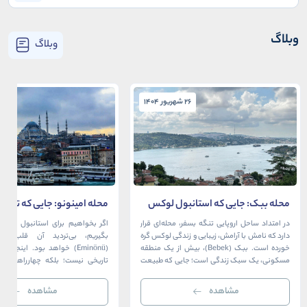
وبلاگ
وبلاگ
26 شهریور 1404
26 شهریور 1404
محله ببک: جایی که استانبول لوکس
محله امینونو: جایی که تاریخ،
در آغوش بسفر آرام می‌گیرد
دریا به هم می‌رسند
در امتداد ساحل اروپایی تنگه بسفر، محله‌ای قرار
اگر بخواهیم برای استانبول قلبی ت
دارد که نامش با آرامش، زیبایی و زندگی لوکس گره
بگیریم، بی‌تردید آن قلب، مح
خورده است. ببک (Bebek)، بیش از یک منطقه
(Eminönü) خواهد بود. اینجا 
مسکونی، یک سبک زندگی است؛ جایی که طبیعت
تاریخی نیست؛ بلکه چهارراهی اس
خیره‌کننده بسفر با مدرن‌ترین و شیک‌ترین کافه‌ها،
قاره‌ها، فرهنگ‌ها و دوران‌های 
رستوران‌ها و ویلاها در هم آمیخته و تصویری
می‌رسند. امینونو از دوران بیزانس 
مشاهده
مشاهده
بی‌نظیر از استانبول معاصر را به […]
عثمانی و امروز، به لطف موقعیت اس