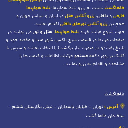
شما می توانید در سامانه رزرواسیون آنلاین
آژانس هواپیمایی
طاهاگشت
نسبت به رزرو بلیط هواپیما،
بلیط هواپیما
خارجی
و
داخلی،
رزرو آنلاین هتل
در ایران و سراسر جهان و
همچنین
رزرو آنلاین تورهای داخلی
اقدام نمایید.
جهت شروع فرایند خرید
بلیط هواپیما
، هتل و تور
می توانید در
صفحات مرتبط در قسمت سرچ باکس، شهر مبدا و مقصد خود
و
تاریخ رفت (و در صورت نیاز برگشت)
را انتخاب نمایید و سپس با
کلیک بر روی دکمه
جستجو
جزئیات اطلاعات و قیمت ها را
مشاهده و اقدام به رزرو نمایید .
طاهاگشت
آدرس :
تهران - خیابان پاسداران - نبش نگارستان ششم -
ساختمان طاها گشت