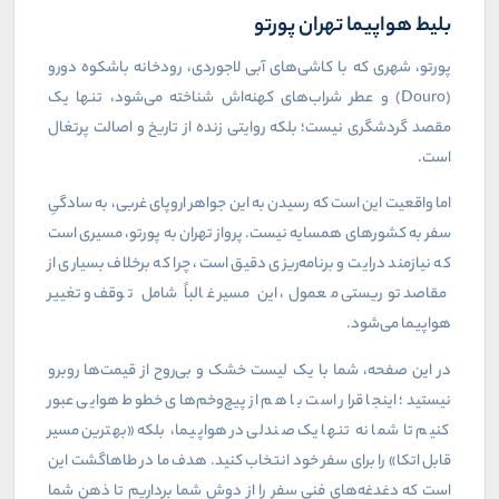
بلیط هواپیما تهران پورتو
پورتو، شهری که با کاشی‌های آبی لاجوردی، رودخانه باشکوه دورو
(
Douro
) و عطر شراب‌های کهنه‌اش شناخته می‌شود، تنها یک
مقصد گردشگری نیست؛ بلکه روایتی زنده از تاریخ و اصالت پرتغال
است.
اما واقعیت این است که رسیدن به این جواهر اروپای غربی، به سادگیِ
سفر به کشورهای همسایه نیست. پرواز تهران به پورتو، مسیری است
که نیازمند درایت و برنامه‌ریزی دقیق است، چرا که برخلاف بسیاری از
مقاصد توریستی معمول، این مسیر غالباً شامل توقف و تغییر
هواپیما می‌شود.
در این صفحه، شما با یک لیست خشک و بی‌روح از قیمت‌ها روبرو
نیستید؛ اینجا قرار است با هم از پیچ‌وخم‌های خطوط هوایی عبور
کنیم تا شما نه تنها یک صندلی در هواپیما، بلکه «بهترین مسیر
قابل اتکا» را برای سفر خود انتخاب کنید. هدف ما در طاهاگشت این
است که دغدغه‌های فنی سفر را از دوش شما برداریم تا ذهن شما