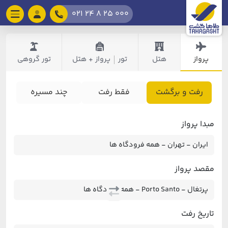
021 24 8 25 000
پرواز
هتل
تور
پرواز + هتل
تور گروهی
|
رفت و برگشت
فقط رفت
چند مسیره
مبدا پرواز
مقصد پرواز
تاریخ رفت