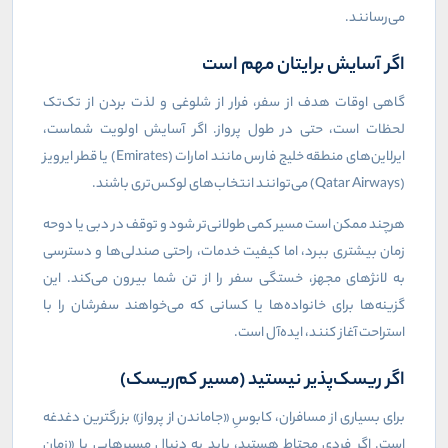
می‌رسانند.
اگر آسایش برایتان مهم است
گاهی اوقات هدف از سفر، فرار از شلوغی و لذت بردن از تک‌تک
لحظات است، حتی در طول پرواز. اگر آسایش اولویت شماست،
ایرلاین‌های منطقه خلیج فارس مانند امارات (
Emirates
) یا قطر ایرویز
(
Qatar Airways
) می‌توانند انتخاب‌های لوکس‌تری باشند.
هرچند ممکن است مسیر کمی طولانی‌تر شود و توقف در دبی یا دوحه
زمان بیشتری ببرد، اما کیفیت خدمات، راحتی صندلی‌ها و دسترسی
به لانژهای مجهز، خستگی سفر را از تن شما بیرون می‌کند. این
گزینه‌ها برای خانواده‌ها یا کسانی که می‌خواهند سفرشان را با
استراحت آغاز کنند، ایده‌آل است.
اگر ریسک‌پذیر نیستید (مسیر کم‌ریسک)
برای بسیاری از مسافران، کابوسِ «جاماندن از پرواز» بزرگترین دغدغه
است. اگر فردی محتاط هستید، باید به دنبال مسیرهایی با «زمان