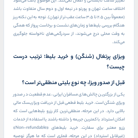
تغییر ساعت تابستانی را اعمال نمی‌کند. این موضوع باعث می‌شود
اختلاف ساعت تهران و پورتو در نیمه اول و دوم سال متفاوت باشد
(معمولاً بین ۲.۵ تا ۳.۵ ساعت عقب‌تر از تهران). توجه به این نکته ریز
هنگام بررسی بلیط‌ها و زمان‌های نشست و برخاست پرواز که همگی
به وقت محلی درج می‌شوند، از سردرگمی‌های ناخواسته جلوگیری
می‌کند.
ویزای پرتغال (شنگن) و خرید بلیط؛ ترتیب درست
چیست؟
قبل از صدور ویزا، چه نوع بلیتی منطقی‌تر است؟
یکی از بزرگترین چالش‌های مسافران ایرانی، عدم قطعیت در صدور
ویزای شنگن است. خرید بلیط قطعی قبل از دریافت ویزا ریسک مالی
بالایی دارد. در این مرحله، منطقی‌ترین کار رزرو بلیط‌هایی است که
امکان استرداد با کمترین جریمه را داشته باشند یا استفاده از خدمات
رزرو معتبر برای سفارت. خرید بلیط‌های «
Non-refundable
»
(غیرقابل استرداد) در این مرحله، قماری است که ما هرگز توصیه