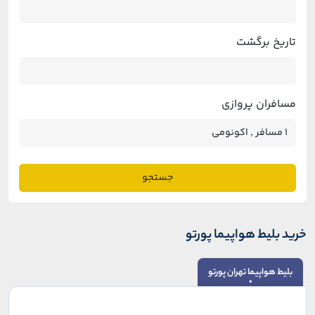
تاریخ برگشت
مسافران پروازی
جستجو
خرید بلیط هواپیما پورتو
بلیط هواپیما تهران پورتو