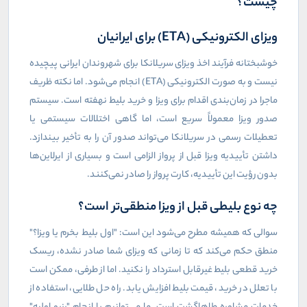
چیست؟
ویزای الکترونیکی (
ETA
) برای ایرانیان
خوشبختانه فرآیند اخذ ویزای سریلانکا برای شهروندان ایرانی پیچیده
نیست و به صورت الکترونیکی (
ETA
) انجام می‌شود. اما نکته ظریف
ماجرا در زمان‌بندی اقدام برای ویزا و خرید بلیط نهفته است. سیستم
صدور ویزا معمولاً سریع است، اما گاهی اختلالات سیستمی یا
تعطیلات رسمی در سریلانکا می‌تواند صدور آن را به تأخیر بیندازد.
داشتن تأییدیه ویزا قبل از پرواز الزامی است و بسیاری از ایرلاین‌ها
بدون رؤیت این تأییدیه، کارت پرواز را صادر نمی‌کنند.
چه نوع بلیطی قبل از ویزا منطقی‌تر است؟
سوالی که همیشه مطرح می‌شود این است: "اول بلیط بخرم یا ویزا؟"
منطق حکم می‌کند که تا زمانی که ویزای شما صادر نشده، ریسک
خرید قطعی بلیط غیرقابل استرداد را نکنید. اما از طرفی، ممکن است
با تعلل در خرید، قیمت بلیط افزایش یابد. راه حل طلایی، استفاده از