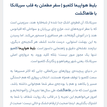
بلیط هواپیما کلمبو | سفر مطمئن به قلب سریلانکا
با طاهاگشت
سریلانکا، آن قطره‌ی اشکِ جدا شده از شبه‌قاره هند، سرزمینی است
که با عطر ادویه‌های تند، مزارع چای بی‌پایان و سواحلی که اقیانوس
هند را در آغوش گرفته‌اند، هر مسافری را مسحور می‌کند. اما رسیدن
به این بهشت استوایی، درست مانند کشف هر گنجینه‌ی دیگری،
نیازمند نقشه‌ای دقیق و راهنمایی دلسوز است.
بلیط هواپیما
کلمبو
تنها یک مجوز عبور نیست؛ بلکه کلید ورود به دروازه‌ی اصلی
سریلانکا، یعنی شهر پرهیاهو و رنگارنگ کلمبو است.
در دنیای پیچیده‌ی پروازهای بین‌المللی، جایی که اکثر مسیرها به
سمت کلمبو با توقف همراه هستند، انتخاب پروازی که هم خستگی
مسیر را بکاهد و هم با بودجه‌ی سفر شما هم‌خوانی داشته باشد،
هنری است که ما در
طاهاگشت
، طی سال‌ها تجربه آن را آموخته‌ایم و
امروز می‌خواهیم این تجربه را در قالب یک روایت شفاف با شما به
اشتراک بگذاریم. اینجا صحبت از ارقام خشک و خالی نیست؛ صحبت از