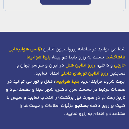
شما می توانید در سامانه رزرواسیون آنلاین
آژانس هواپیمایی
طاهاگشت
نسبت به رزرو بلیط هواپیما،
بلیط هواپیما
خارجی
و
داخلی،
رزرو آنلاین هتل
در ایران و سراسر جهان و
همچنین
رزرو آنلاین تورهای داخلی
اقدام نمایید.
جهت شروع فرایند خرید
بلیط هواپیما
، هتل و تور
می توانید در
صفحات مرتبط در قسمت سرچ باکس، شهر مبدا و مقصد خود
و
تاریخ رفت (و در صورت نیاز برگشت)
را انتخاب نمایید و سپس با
کلیک بر روی دکمه
جستجو
جزئیات اطلاعات و قیمت ها را
مشاهده و اقدام به رزرو نمایید .