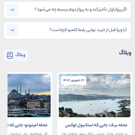
اگر پرواز اول تأخیر کند و به پرواز دوم نرسیم چه می‌شود؟
آیا ویزا قبل از خرید نهایی بلیط کلمبو لازم است؟
وبلاگ
وبلاگ
26 شهریور 1404
26 شهریور 1404
محله ببک: جایی که استانبول لوکس
محله امینونو: جایی که تاریخ،
در آغوش بسفر آرام می‌گیرد
دریا به هم می‌رسند
در امتداد ساحل اروپایی تنگه بسفر، محله‌ای قرار
اگر بخواهیم برای استانبول قلبی ت