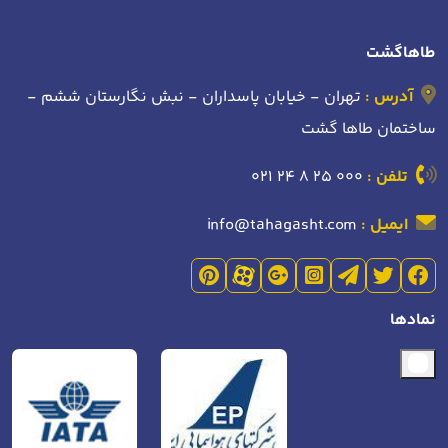
طاهاگشت
آدرس :
تهران - خیابان پاسداران - نبش نگارستان ششم -
ساختمان طاها گشت
تلفن :
021 24 8 25 000
ایمیل :
info@tahagasht.com
نمادها