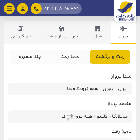
021 24 8 25 000
پرواز
هتل
تور
پرواز + هتل
تور گروهی
|
رفت و برگشت
فقط رفت
چند مسیره
مبدا پرواز
مقصد پرواز
تاریخ رفت