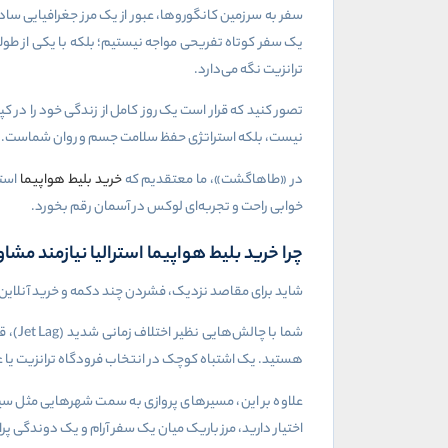
سفر به سرزمین کانگوروها، عبور از یک مرز جغرافیایی ساده 
یک سفر کوتاه تفریحی مواجه نیستیم؛ بلکه با یکی از طولا
ترانزیت نگه می‌دارد.
تصور کنید که قرار است یک روز کامل از زندگی خود را در 
نیست، بلکه استراتژی حفظ سلامت جسم و روان شماست.
در «طاهاگشت»، ما معتقدیم که
خرید بلیط هواپیما
استر
خوابی راحت و تجربه‌ای لوکس در آسمان رقم بخورد.
چرا خرید بلیط هواپیما استرالیا نیازمند م
شاید برای مقاصد نزدیک، فشردن چند دکمه و خرید آنلاین ب
شما با چالش‌هایی نظیر اختلاف زمانی شدید (
Jet Lag
)، ق
هستید. یک اشتباه کوچک در انتخاب فرودگاه ترانزیت یا عدم
علاوه بر این، مسیرهای پروازی به سمت شهرهایی مثل سیدن
اختیار دارید، مرز باریک میان یک سفر آرام و یک دوندگی 