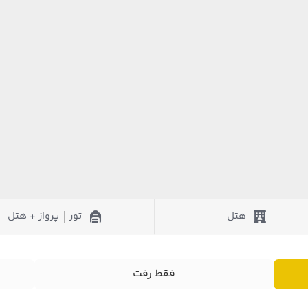
هتل
تور
پرواز + هتل
|
فقط رفت