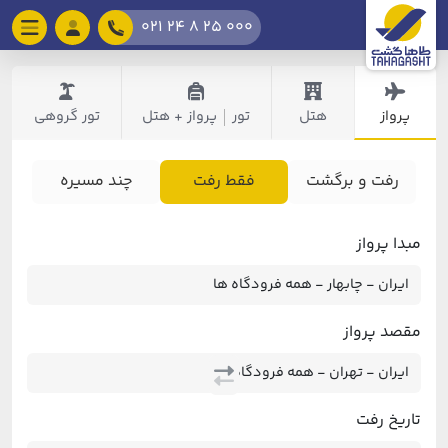
021 24 8 25 000
پرواز
هتل
تور
پرواز + هتل
تور گروهی
|
رفت و برگشت
فقط رفت
چند مسیره
مبدا پرواز
مقصد پرواز
تاریخ رفت