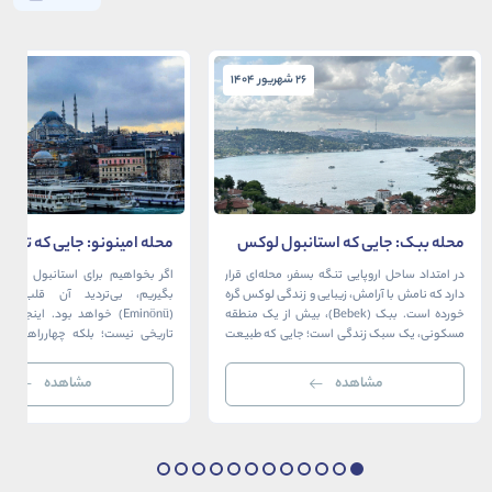
26 شهریور 1404
26 شهریور 1404
محله ببک: جایی که استانبول لوکس
محله امینونو: جایی که تاریخ،
در آغوش بسفر آرام می‌گیرد
دریا به هم می‌رسند
در امتداد ساحل اروپایی تنگه بسفر، محله‌ای قرار
اگر بخواهیم برای استانبول قلبی ت
دارد که نامش با آرامش، زیبایی و زندگی لوکس گره
بگیریم، بی‌تردید آن قلب، مح
خورده است. ببک (Bebek)، بیش از یک منطقه
(Eminönü) خواهد بود. اینجا 
مسکونی، یک سبک زندگی است؛ جایی که طبیعت
تاریخی نیست؛ بلکه چهارراهی اس
خیره‌کننده بسفر با مدرن‌ترین و شیک‌ترین کافه‌ها،
قاره‌ها، فرهنگ‌ها و دوران‌های 
رستوران‌ها و ویلاها در هم آمیخته و تصویری
می‌رسند. امینونو از دوران بیزانس 
مشاهده
مشاهده
بی‌نظیر از استانبول معاصر را به […]
عثمانی و امروز، به لطف موقعیت اس
در دهانه خلیج شاخ […]