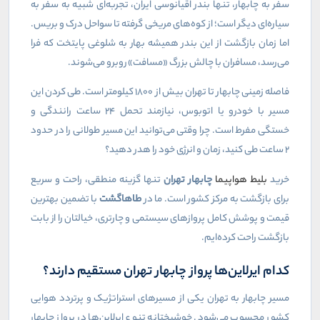
سفر به چابهار، تنها بندر اقیانوسی ایران، تجربه‌ای شبیه به سفر به
سیاره‌ای دیگر است؛ از کوه‌های مریخی گرفته تا سواحل درک و بریس.
اما زمان بازگشت از این بندر همیشه بهار به شلوغی پایتخت که فرا
می‌رسد، مسافران با چالش بزرگ «مسافت» روبرو می‌شوند.
فاصله زمینی چابهار تا تهران بیش از ۱۸۰۰ کیلومتر است. طی کردن این
مسیر با خودرو یا اتوبوس، نیازمند تحمل ۲۴ ساعت رانندگی و
خستگی مفرط است. چرا وقتی می‌توانید این مسیر طولانی را در حدود
۲ ساعت طی کنید، زمان و انرژی خود را هدر دهید؟
خرید
بلیط هواپیما
چابهار تهران
تنها گزینه منطقی، راحت و سریع
برای بازگشت به مرکز کشور است. ما در
طاهاگشت
با تضمین بهترین
قیمت و پوشش کامل پروازهای سیستمی و چارتری، خیالتان را از بابت
بازگشت راحت کرده‌ایم.
کدام ایرلاین‌ها پرواز چابهار تهران مستقیم دارند؟
مسیر چابهار به تهران یکی از مسیرهای استراتژیک و پرتردد هوایی
کشور محسوب می‌شود. خوشبختانه تنوع ایرلاین‌ها در پرواز چابهار