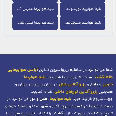
بلیط هواپیما تورنتو تفلیس
بلیط هواپیما تفلیس آنکارا
بلیط هواپیما مشهد تفلیس
بلیط هواپیما کیش تفلیس
شما می توانید در سامانه رزرواسیون آنلاین
آژانس هواپیمایی
طاهاگشت
نسبت به رزرو بلیط هواپیما،
بلیط هواپیما
خارجی
و
داخلی،
رزرو آنلاین هتل
در ایران و سراسر جهان و
همچنین
رزرو آنلاین تورهای داخلی
اقدام نمایید.
جهت شروع فرایند خرید
بلیط هواپیما
، هتل و تور
می توانید در
صفحات مرتبط در قسمت سرچ باکس، شهر مبدا و مقصد خود
و
تاریخ رفت (و در صورت نیاز برگشت)
را انتخاب نمایید و سپس با