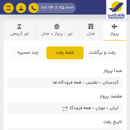
021 24 8 25 000
پرواز
هتل
تور
پرواز + هتل
تور گروهی
|
رفت و برگشت
فقط رفت
چند مسیره
مبدا پرواز
مقصد پرواز
تاریخ رفت