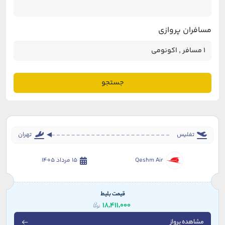
مسافران پروازی
جستجو
تفلیس
تهران
Qeshm Air
15 مرداد 1405
قیمت بلیط
18,411,000
مشاهده پرواز