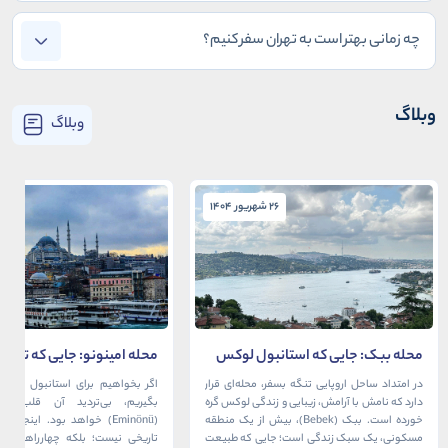
چه زمانی بهتر است به تهران سفر کنیم؟
وبلاگ
وبلاگ
26 شهریور 1404
26 شهریور 1404
محله ببک: جایی که استانبول لوکس
محله امینونو: جایی که تاریخ،
در آغوش بسفر آرام می‌گیرد
دریا به هم می‌رسند
در امتداد ساحل اروپایی تنگه بسفر، محله‌ای قرار
اگر بخواهیم برای استانبول قلبی ت
دارد که نامش با آرامش، زیبایی و زندگی لوکس گره
بگیریم، بی‌تردید آن قلب، مح
خورده است. ببک (Bebek)، بیش از یک منطقه
(Eminönü) خواهد بود. اینجا 
مسکونی، یک سبک زندگی است؛ جایی که طبیعت
تاریخی نیست؛ بلکه چهارراهی اس