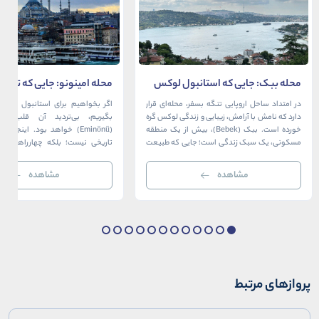
محله ببک: جایی که استانبول لوکس
محله امینونو: جایی که تاریخ،
در آغوش بسفر آرام می‌گیرد
دریا به هم می‌رسند
در امتداد ساحل اروپایی تنگه بسفر، محله‌ای قرار
اگر بخواهیم برای استانبول قلبی ت
دارد که نامش با آرامش، زیبایی و زندگی لوکس گره
بگیریم، بی‌تردید آن قلب، مح
خورده است. ببک (Bebek)، بیش از یک منطقه
(Eminönü) خواهد بود. اینجا 
مسکونی، یک سبک زندگی است؛ جایی که طبیعت
تاریخی نیست؛ بلکه چهارراهی اس
خیره‌کننده بسفر با مدرن‌ترین و شیک‌ترین کافه‌ها،
قاره‌ها، فرهنگ‌ها و دوران‌های 
رستوران‌ها و ویلاها در هم آمیخته و تصویری
می‌رسند. امینونو از دوران بیزانس 
مشاهده
مشاهده
بی‌نظیر از استانبول معاصر را به […]
عثمانی و امروز، به لطف موقعیت اس
در دهانه خلیج شاخ […]
پروازهای مرتبط