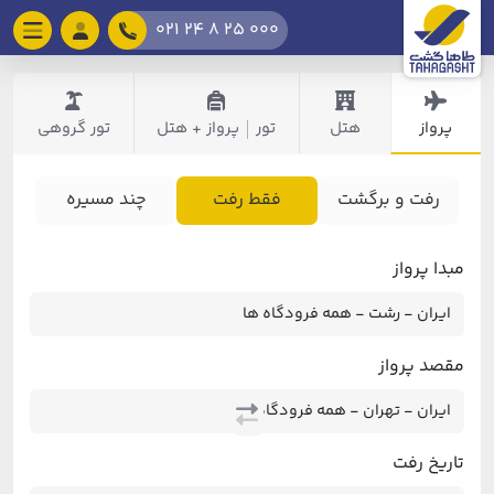
021 24 8 25 000
پرواز
هتل
تور
پرواز + هتل
تور گروهی
|
رفت و برگشت
فقط رفت
چند مسیره
مبدا پرواز
مقصد پرواز
تاریخ رفت