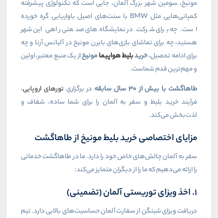
مونیخ، سومین شهر بزرگ آلمان، جایی است که تکنولوژی پیشرفته
کمپانی‌هایی مثل
BMW
با سنت‌های اصیل باواریایی گره خورده
است. چه برای شرکت در نمایشگاه‌های صنعتی راهی این شهر
هستید، چه برای تماشای بازی‌های بایرن مونیخ در آلیانس آرنا و چه
برای ادامه تحصیل،
خرید
بلیط هواپیما
مونیخ
از یک منبع معتبر، اولین
و مهم‌ترین قدم شماست.
طاهاگشت با بیش از
۳۰
سال سابقه
در برگزاری
تورهای اروپایی
،
فرآیند خرید بلیط و سفر به آلمان را برای شما ساده، شفاف و
لذت‌بخش می‌کند.
مزایای اختصاصی خرید بلیط مونیخ از طاهاگشت
سفر به آلمان چالش‌های خاص خود را دارد. ما در طاهاگشت خدماتی
را ارائه می‌دهیم که ما را از دیگران متمایز می‌کند:
۱. اخذ ویزای توریستی آلمان (تضمینی)
دریافت ویزای شینگن از سفارت آلمان حساسیت‌های بالایی دارد. تیم