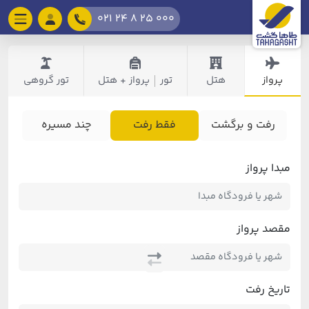
021 24 8 25 000
پرواز
هتل
تور
پرواز + هتل
تور گروهی
|
رفت و برگشت
فقط رفت
چند مسیره
مبدا پرواز
مقصد پرواز
تاریخ رفت