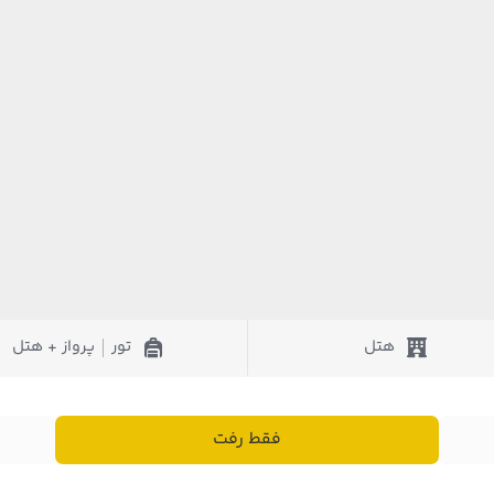
هتل
تور
پرواز + هتل
|
فقط رفت