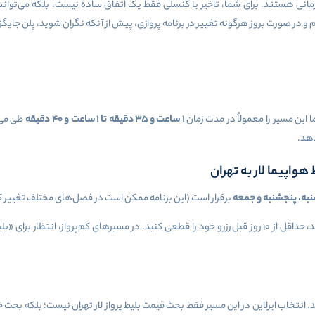
در صورت بروز هرگونه تغییر در برنامه پروازی، پیش از آنکه نگران شوید، پلن جایگزین 
این مسیر را معمولاً در مدت زمان
۱
ساعت و
۳۵
دقیقه تا
۱
ساعت و
۴۰
دقیقه
طی می‌ک
دهد.
 هواپیما لار به تهران
به، پنجشنبه و جمعه
برقرار است (این برنامه ممکن است در فصل‌های مختلف تغییر ک
اگر برای اواخر هفته برنامه سفر دارید، حداقل از ۱۰ روز قبل رزرو خود را قطعی کنید. در مسیرهای کم
انتخاب ایرلاین در این مسیر فقط بحث قیمت بلیط پرواز لار تهران نیست؛ بلکه بحث خو