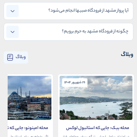
آیا پرواز مشهد از فرودگاه صبیها انجام می‌شود؟
چگونه از فرودگاه مشهد به حرم برویم؟
وبلاگ
وبلاگ
26 شهریور 1404
26 شهریور 1404
محله ببک: جایی که استانبول لوکس
محله امینونو: جایی که تاریخ،
در آغوش بسفر آرام می‌گیرد
دریا به هم می‌رسند