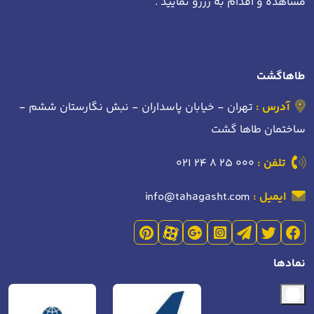
مشاهده و اقدام به رزرو نمایید .
طاهاگشت
آدرس :
تهران - خیابان پاسداران - نبش نگارستان ششم -
ساختمان طاها گشت
تلفن :
021 24 8 25 000
ایمیل :
info@tahagasht.com
نمادها