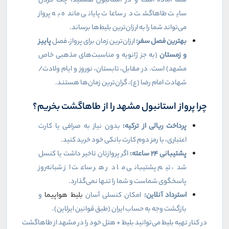
شما آماده است و در استانبول هستید، چک کردن
سایت طاهاگشت در ساعات پایانی مانده به پرواز
می‌تواند شما را به ارزان‌ترین بلیط‌ها برساند.
بهترین فصل سفر:
ارزان‌ترین زمان برای پرواز، فصل
پاییز
و زمستان
(به جز ژانویه و مناسبت‌های مذهبی خاص
مشهد) است. در مقابل، تابستان، نوروز و ایام ولادت/
شهادت امام رضا (ع)، گران‌ترین زمان‌ها هستند.
چرا پرواز استانبول مشهد را از طاهاگشت بخریم؟
پرداخت ریالی از ترکیه:
بدون نیاز به صرافی یا کارت
اعتباری، با رمز دوم کارت بانکی خود خرید کنید.
پشتیبانی
۲۴
ساعته:
اگر پروازتان تاخیر داشت یا کنسل
شد، تیم پشتیبانی ما در هر ساعت از شبانه‌روز
پاسخگوی شماست و شما را تنها نمی‌گذارد.
استرداد آنلاین:
امکان کنسلی آسان
بلیط هواپیما
و
بازگشت وجه به حساب ایران (طبق قوانین ایرلاین).
در کنار تهیه بلیط می‌توانید بلیط + هتل خود را در مشهد از طاهاگشت