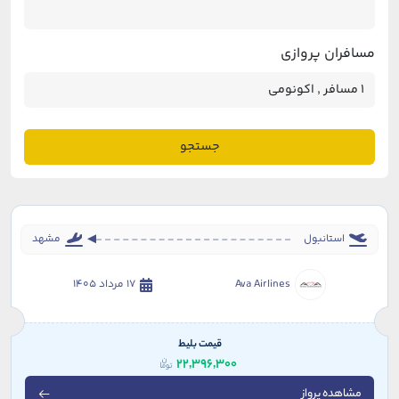
مسافران پروازی
جستجو
استانبول
مشهد
Ava Airlines
17 مرداد 1405
قیمت بلیط
22,396,300
مشاهده پرواز