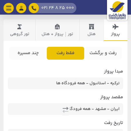
021 24 8 25 000
پرواز
هتل
تور
پرواز + هتل
تور گروهی
|
رفت و برگشت
فقط رفت
چند مسیره
مبدا پرواز
مقصد پرواز
تاریخ رفت