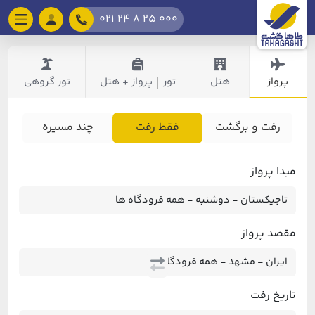
021 24 8 25 000
پرواز
هتل
تور
پرواز + هتل
تور گروهی
|
رفت و برگشت
فقط رفت
چند مسیره
مبدا پرواز
مقصد پرواز
تاریخ رفت