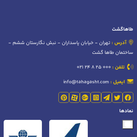
طاهاگشت
آدرس :
تهران - خیابان پاسداران - نبش نگارستان ششم -
ساختمان طاها گشت
تلفن :
021 24 8 25 000
ایمیل :
info@tahagasht.com
نمادها