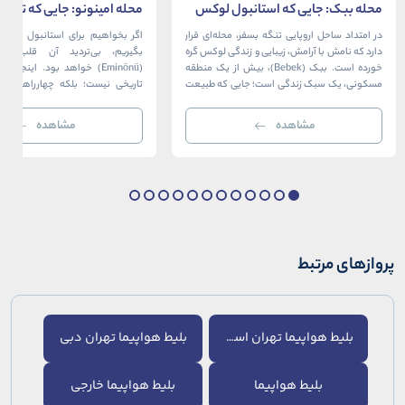
محله ببک: جایی که استانبول لوکس
محله امینونو: جایی که تاریخ،
در آغوش بسفر آرام می‌گیرد
دریا به هم می‌رسند
در امتداد ساحل اروپایی تنگه بسفر، محله‌ای قرار
اگر بخواهیم برای استانبول قلبی ت
دارد که نامش با آرامش، زیبایی و زندگی لوکس گره
بگیریم، بی‌تردید آن قلب، مح
خورده است. ببک (Bebek)، بیش از یک منطقه
(Eminönü) خواهد بود. اینجا 
مسکونی، یک سبک زندگی است؛ جایی که طبیعت
تاریخی نیست؛ بلکه چهارراهی اس
خیره‌کننده بسفر با مدرن‌ترین و شیک‌ترین کافه‌ها،
قاره‌ها، فرهنگ‌ها و دوران‌های 
رستوران‌ها و ویلاها در هم آمیخته و تصویری
می‌رسند. امینونو از دوران بیزانس 
مشاهده
مشاهده
بی‌نظیر از استانبول معاصر را به […]
عثمانی و امروز، به لطف موقعیت اس
در دهانه خلیج شاخ […]
پروازهای مرتبط
بلیط هواپیما تهران استانبول
بلیط هواپیما تهران دبی
بلیط هواپیما
بلیط هواپیما خارجی