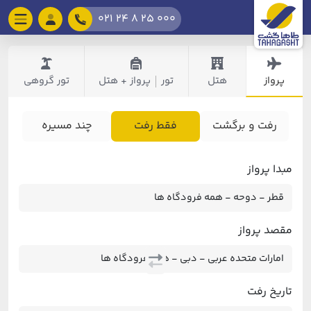
021 24 8 25 000
پرواز
هتل
تور
پرواز + هتل
تور گروهی
|
رفت و برگشت
فقط رفت
چند مسیره
مبدا پرواز
مقصد پرواز
تاریخ رفت