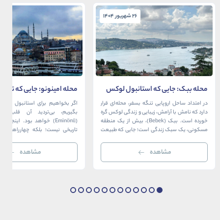
26 شهریور 1404
26 شهریور 1404
محله ببک: جایی که استانبول لوکس
محله امینونو: جایی که تاریخ،
در آغوش بسفر آرام می‌گیرد
دریا به هم می‌رسند
در امتداد ساحل اروپایی تنگه بسفر، محله‌ای قرار
اگر بخواهیم برای استانبول قلبی ت
دارد که نامش با آرامش، زیبایی و زندگی لوکس گره
بگیریم، بی‌تردید آن قلب، مح
خورده است. ببک (Bebek)، بیش از یک منطقه
(Eminönü) خواهد بود. اینجا 
مسکونی، یک سبک زندگی است؛ جایی که طبیعت
تاریخی نیست؛ بلکه چهارراهی اس
خیره‌کننده بسفر با مدرن‌ترین و شیک‌ترین کافه‌ها،
قاره‌ها، فرهنگ‌ها و دوران‌های 
رستوران‌ها و ویلاها در هم آمیخته و تصویری
می‌رسند. امینونو از دوران بیزانس 
مشاهده
مشاهده
بی‌نظیر از استانبول معاصر را به […]
عثمانی و امروز، به لطف موقعیت اس
در دهانه خلیج شاخ […]