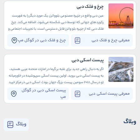
چرخ و فلک دبی
عین دبی واقع در جزیره مصنوعی بلوواترز، یک مورد دیگر را به فهرست
رکوردهای جهانی که توسط دبی شکسته می‌شود، اضافه می‌کند. چرخ
فلک دبی که از جزیره بلو واترز قابل دسترسی است، با تجربیات اجتماعی و
جشن‌های فراموش نشدنی دز اطراف خود تبدیل به مقصدی ایده‌آل برای
معرفی چرخ و فلک دبی
چرخ و فلک دبی در گوگل مپ
هر گردشگری شده است.
پیست اسکی دبی
اگر به دنبال راهی جدید برای غلبه بر گرما در امارات متحده عربی هستید،
به پیست اسکی دبی بروید. اولین پیست اسکی سرپوشیده در خاورمیانه
(و در سال 2018 سومین پیست بزرگ جهان بود)، اسکی دبی در مرکز خرید
امارات واقع شده است که به خودی خود یک جاذبه بی‌نظیر در دبی است.
پیست اسکی دبی در گوگل
معرفی پیست اسکی دبی
مپ
وبلاگ
وبلاگ