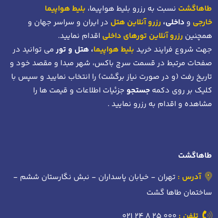
طاهاگشت
نسبت به رزرو بلیط هواپیما،
بلیط هواپیما
خارجی
و
داخلی،
رزرو آنلاین هتل
در ایران و سراسر جهان و
همچنین
رزرو آنلاین تورهای داخلی
اقدام نمایید.
جهت شروع فرایند خرید
بلیط هواپیما
، هتل و تور
می توانید در
صفحات مرتبط در قسمت سرچ باکس، شهر مبدا و مقصد خود
و
تاریخ رفت (و در صورت نیاز برگشت)
را انتخاب نمایید و سپس با
کلیک بر روی دکمه
جستجو
جزئیات اطلاعات و قیمت ها را
مشاهده و اقدام به رزرو نمایید .
طاهاگشت
آدرس :
تهران - خیابان پاسداران - نبش نگارستان ششم -
ساختمان طاها گشت
تلفن :
021 24 8 25 000