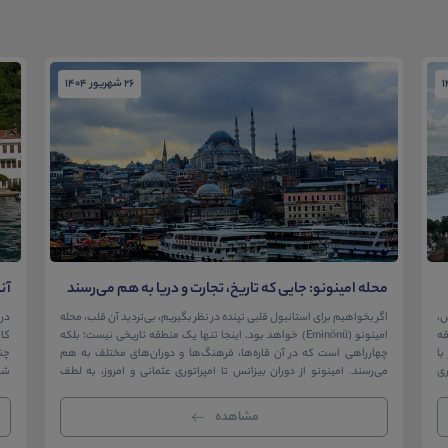
26 شهریور 1404
محله امینونو: جایی که تاریخ، تجارت و دریا به هم می‌رسند
آن
در
ش،
اگر بخواهیم برای استانبول قلبی تپنده در نظر بگیریم، بی‌تردید آن قلب، محله
در 
ک منطقه
امینونو (Eminönü) خواهد بود. اینجا تنها یک منطقه تاریخی نیست؛ بلکه
ا
چهارراهی است که در آن قاره‌ها، فرهنگ‌ها و دوران‌های مختلف به هم
چن
ری
می‌رسند. امینونو از دوران بیزانس تا امپراتوری عثمانی و امروز، به لطف
شما
موقعیت استراتژیک خود در دهانه خلیج شاخ […]
بی‌
مشاهده