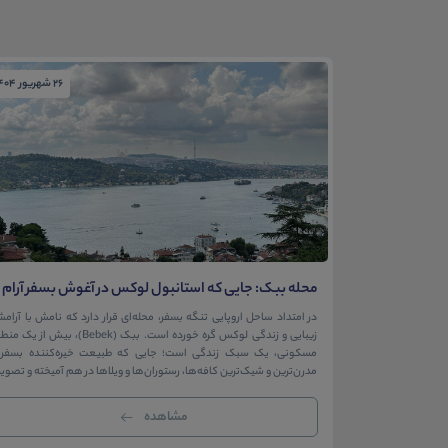
26 شهریور 1404
محله ببک: جایی که استانبول لوکس در آغوش بسفر آرام
می‌گیرد
در امتداد ساحل اروپایی تنگه بسفر، محله‌ای قرار دارد که نامش با آرام
زیبایی و زندگی لوکس گره خورده است. ببک (Bebek)، بیش از ی
مسکونی، یک سبک زندگی است؛ جایی که طبیعت خیره‌کننده بسفر ب
مدرن‌ترین و شیک‌ترین کافه‌ها، رستوران‌ها و ویلاها در هم آمیخته و تصوی
بی‌نظیر از استانبول معاصر را به […]
مشاهده