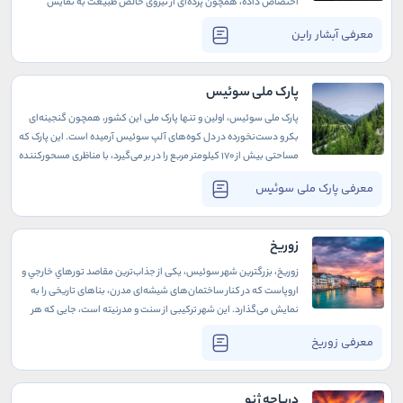
اختصاص داده، همچون پرده‌ای از نیروی خالص طبیعت به نمایش
درمی‌آید. آبشار راین، در مرز میان سوئیس و آلمان، یک جاذبه طبیعی
معرفی آبشار راین
است که سفر به آن سفری به طبیعت بکر است.
پارک ملی سوئیس
پارک ملی سوئیس، اولین و تنها پارک ملی این کشور، همچون گنجینه‌ای
بکر و دست‌نخورده در دل کوه‌های آلپ سوئیس آرمیده است. این پارک که
مساحتی بیش از ۱۷۰ کیلومتر مربع را در بر می‌گیرد، با مناظری مسحورکننده
از کوهستان‌های مرتفع، دره‌های عمیق، جنگل‌های پر رمز و راز و
معرفی پارک ملی سوئیس
چمنزارهای سرسبز، هر بازدیدکننده‌ای که با تور سوئيس به اینجا آمده را
به سفری در قلب طبیعت وحشی دعوت می‌کند.
زوریخ
زوریخ، بزرگترین شهر سوئیس، یکی از جذاب‌ترین مقاصد تورهاي خارجي و
اروپاست که در کنار ساختمان‌های شیشه‌ای مدرن، بناهای تاریخی را به
نمایش می‌گذارد. این شهر ترکیبی از سنت و مدرنیته است، جایی که هر
گوشه‌اش داستانی دارد و هر خیابانش حال و هوای دیگری را به شما
معرفی زوریخ
می‌بخشد.
دریاچه ژنو