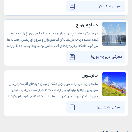
خیره‌کننده و فعالیت‌های تفریحی هیجان‌انگیزش، شما را به دنیای
معرفی اینترلاکن
جدیدی از تجربه‌ها می‌برد.
دریاچه زوریخ
در میان کوه‌های آلپ دریاچه‌ای وجود دارد که گویی زوریخ را به دو نیم
کرده است؛ دریاچه زوریخ، با آن آب‌های زلال و فیروزه‌ای رنگش. افسانه‌ها
می‌‌گوند ماه که از فراز کوه‌های آلپ بالا می‌رود، پری‌های دریاچه با نور ماه
می‌رقصند. باید آنجا باشی و آن سکوتِ مدامِ دریاچه را در شبِ پر ستاره‌ی
معرفی دریاچه زوریخ
زوریخ تجربه کنی. چه فرصت عجیبی است برای اینکه دور از ازدحام شهر
خودت را گم و دوباره پیدا کنی.
ماترهورن
ماترهورن، یکی از مشهورترین و چشم‌نوازترین کوه‌های آلپ، در مرز بین
سوئیس و ایتالیا قرار دارد و با ارتفاع ۴٬۴۷۸ متر از سطح دریا، به عنوان
یکی از بلندترین و نمادین‌ترین قله‌های اروپا شناخته می‌شود. این کوه با
شکل هرم‌مانند و قله‌های تیز خود، سالانه هزاران کوهنورد و گردشگر را
معرفی ماترهورن
به خود جذب می‌کند. ماترهورن نه تنها به خاطر زیبایی طبیعی خود
شهرت دارد، بلکه به دلیل چالش‌های فنی و سختی‌های کوهنوردی آن، به
یکی از مقاصد محبوب علاقه‌مندان به ماجراجویی و طبیعت‌دوستان
تبدیل شده است.