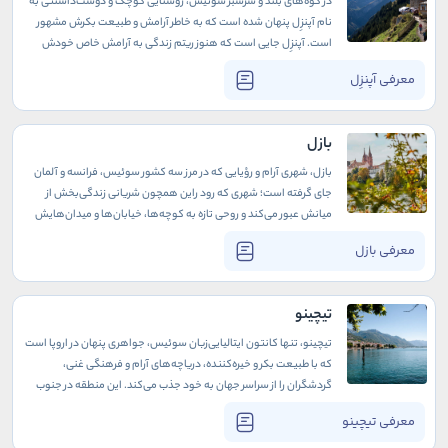
در کوه‌های بلند و سرسبز سوئیس، روستایی کوچک و دوست‌داشتنی به
نام آپنزِل پنهان شده است که به خاطر آرامش و طبیعت بکرش مشهور
است. آپنزِل جایی است که هنوز ریتم زندگی به آرامش خاص خودش
ادامه دارد، جایی که مردم در میان طبیعت بکر و مناظر خیره‌کننده به
معرفی آپنزِل
شیوه‌ای ساده و اصیل زندگی می‌کنند. این روستا، با معماری چوبی و
خیابان‌های سنگفرش‌شده‌اش، همچنان ارزش‌های قدیمی را گرامی
داشته و فرهنگ و سنت‌های سوئیسی را به زیبایی حفظ کرده است. اینجا
بازل
هنوز هم مقصدی برای تور سوییس است.
بازل، شهری آرام و رؤیایی که در مرز سه کشور سوئیس، فرانسه و آلمان
جای گرفته است؛ شهری که رود راین همچون شریانی زندگی‌بخش از
میانش عبور می‌کند و روحی تازه به کوچه‌ها، خیابان‌ها و میدان‌هایش
می‌بخشد. از همان لحظه‌ای که پا به این شهر می‌گذارید، احساس می‌کنید
معرفی بازل
در جایی خاص و مملو از رمز و راز قدم گذاشته‌اید. سومین شهر بزرگ
سوئیس مقصدی هنر و فرهنگی است که در هر گوشه‌اش جواهری
تاریخی یا هنری را خواهید یافت.
تیچینو
تیچینو، تنها کانتون ایتالیایی‌زبان سوئیس، جواهری پنهان در اروپا است
که با طبیعت بکر و خیره‌کننده، دریاچه‌های آرام و فرهنگی غنی،
گردشگران را از سراسر جهان به خود جذب می‌کند. این منطقه در جنوب
سوئیس، بهشت کوچکی است که در آن کوه‌های سر به فلک کشیده و
معرفی تیچینو
آب‌های زلال دریاچه‌ها، مناظری شگفت‌انگیز خلق کرده‌اند. تیچینو، با