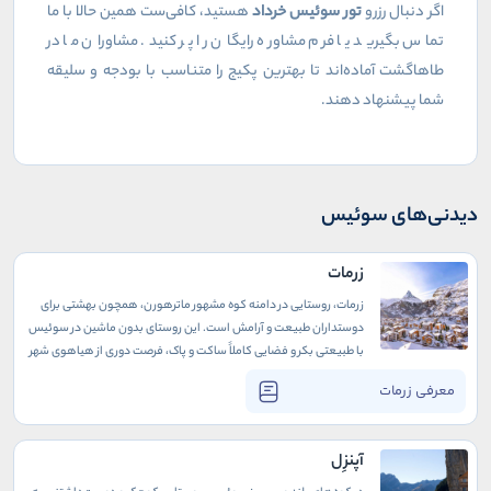
اگر دنبال رزرو
تور سوئیس خرداد
هستید، کافی‌ست همین حالا با ما
تماس بگیرید یا فرم مشاوره رایگان را پر کنید. مشاوران ما در
طاهاگشت آماده‌اند تا بهترین پکیج را متناسب با بودجه و سلیقه
شما پیشنهاد دهند.
دیدنی‌های سوئیس
زرمات
زرمات، روستایی در دامنه‌ کوه مشهور ماترهورن، همچون بهشتی برای
دوستداران طبیعت و آرامش است. این روستای بدون ماشین در سوئیس
با طبیعتی بکر و فضایی کاملاً ساکت و پاک، فرصت دوری از هیاهوی شهر
و استراحت در قلب کوه‌های آلپ را به گردشگران هدیه می‌دهد. وسایل
معرفی زرمات
نقلیه برقی، کالسکه‌ها، و دوچرخه‌ها تنها راه جابه‌جایی در این روستا
هستند و همین ویژگی، محیطی خالص و عاری از آلودگی برای ساکنان و
گردشگران تور سوییس فراهم کرده است.
آپنزِل