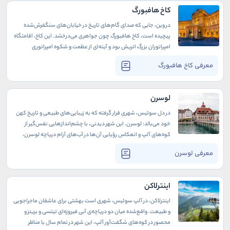
کاخ هافبورگ
در وین، جایی که صدای گام‌های تاریخ در خیابان‌های سنگفرش‌شده
پیچیده است، کاخ هافبورگ چون جواهری می‌درخشد. این کاخ، اقامتگاه
امپراتوران بزرگ اتریش بود و آینه‌ای از عظمت و شکوه امپراتوری
هابسبورگ است؛ کاخی که در هر آجر آن، قصه‌ای از قدرت، سیاست، و هنر
معرفی کاخ هافبورگ
نهفته است. دیوارهای هافبورگ، هنوز هم نجواگر خاطراتی از
مراسم‌های باشکوه سلطنتی و تصمیمات تاریخی‌اند که مسیر اروپا را
تغییر دادند.
لوسرن
در دل سوئیس، شهری قرار گرفته که به زیبایی‌های طبیعی و تاریخ کهن
خود می‌بالد: لوسرن. این شهر دیدنی، با چشم‌اندازهایی نفس‌گیر از
کوه‌های آلپ و انعکاس رؤیایی آن‌ها در آب‌های آرام دریاچه لوسرن،
همانند یک شاهکار نقاشی است. خیابان‌های قدیمی، پل‌های تاریخی و
معرفی لوسرن
تندیس‌های باوقار این شهر، قصه‌هایی از دوران گذشته را برای هر
رهگذری زمزمه می‌کنند.
اینترلاکن
اینترلاکن، در آلپ سوئیس، شهری است بهشتی برای عاشقان ماجراجویی
و طبیعت. واقع‌شده میان دو دریاچه‌ی آبی فیروزه‌ای تیتسی و برینز و
محصور در کوه‌های شگفت‌آور آلپ، این شهر در تمام سال با مناظر