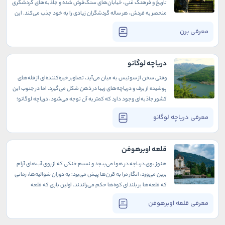
تاریخ و فرهنگ غنی، خیابان‌های سنگ‌فرش شده و جاذبه‌های گردشگری
منحصر به فردش، هر ساله گردشگران زیادی را به خود جذب می‌کند. این
شهر حافظه تاریخی خود را حفظ کرده است اما همچنان پویا و مدرن است
معرفی برن
و تجربه‌ای از معماری تاریخی و قدیمی در کنار طبیعتی دوست داشتنی را
به بازدیدکنندگان ارائه می‌دهد.
دریاچه لوگانو
وقتی سخن از سوئیس به میان می‌آید، تصاویر خیره‌کننده‌ای از قله‌های
پوشیده از برف و دریاچه‌های زیبا در ذهن شکل می‌گیرد. اما در جنوب این
کشور جاذبه‌ای وجود دارد که کمتر به آن توجه می‌شود، دریاچه لوگانو؛
دریاچه‌ای آرام که در مرز سوئیس و ایتالیا، با آب‌های آبی و کوه‌های سبز،
معرفی دریاچه لوگانو
همچون نقاشی‌ای طبیعی به نظر می‌رسد. در اینجا می‌خواهیم به شما
نشان دهیم چرا دریاچه لوگانو مقصدی استثنایی برای تجربه‌ای
آرامش‌بخش و دل‌انگیز است.
قلعه اوبرهوفن
هنوز بوی دریاچه در هوا می‌پیچد و نسیم خنکی که از روی آب‌های آرام
برین می‌وزد، انگار مرا به قرن‌ها پیش می‌برد؛ به دوران شوالیه‌ها، زمانی
که قلعه‌ها بر بلندای کوه‌ها حکم می‌راندند. اولین باری که قلعه
اوبرهوفن را از دور دیدم، حس عجیبی در وجودم بیدار شد. قلعه‌ای
معرفی قلعه اوبرهوفن
استوار و خاموش، همچون نگهبانی خستگی‌ناپذیر که قرن‌هاست بر
ساحل دریاچه ایستاده است، شاهدی بر تاریخ و روزگارانی پر از رمز و راز.