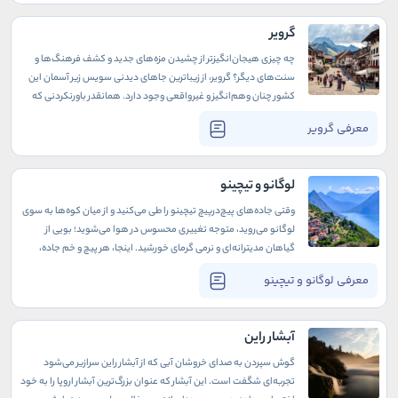
روحی که از ایتالیا وام گرفته و با طبیعت سوئیس درآمیخته، مقصدی
بی‌همتا برای عاشقان سفر و ماجراجویی است.
گرویر
چه چیزی هیجان‌انگیزتر از چشیدن مزه‌های جدید و کشف فرهنگ‌ها و
سنت‌های دیگر؟ گرویر، از زیباترین جاهای دیدنی سویس زیر آسمان این
کشور چنان وهم‌انگیز و غیرواقعی وجود دارد. همانقدر باورنکردنی که
وقتی جایی، خیلی ناگهانی، عکس از آن به چشمتان می‌خورد، با خود
معرفی گرویر
می‌گویید: «این که واقعی نیست!» یا «شبیه نقاشی‌هاست!».
لوگانو و تیچینو
وقتی جاده‌های پیچ‌درپیچ تیچینو را طی می‌کنید و از میان کوه‌ها به سوی
لوگانو می‌روید، متوجه تغییری محسوس در هوا می‌شوید؛ بویی از
گیاهان مدیترانه‌ای و نرمی گرمای خورشید. اینجا، هر پیچ و خم جاده،
شمایلی جدید از مناظر بدیع و گوناگونی فرهنگ سوئیس به شما نشان
معرفی لوگانو و تیچینو
می‌دهد.
آبشار راین
گوش سپردن به صدای خروشان آبی که از آبشار راین سرازیر می‌شود
تجربه‌ای شگفت است. این آبشار که عنوان بزرگ‌ترین آبشار اروپا را به خود