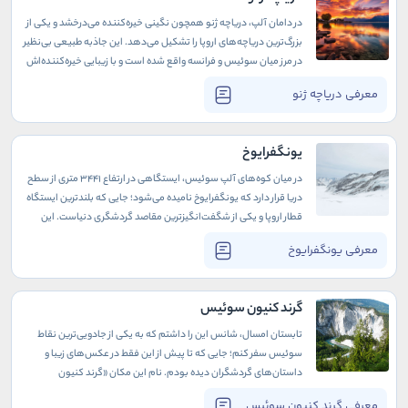
در دامان آلپ، دریاچه ژنو همچون نگینی خیره‌کننده می‌درخشد و یکی از
بزرگ‌ترین دریاچه‌های اروپا را تشکیل می‌دهد. این جاذبه طبیعی بی‌نظیر
در مرز میان سوئیس و فرانسه واقع شده است و با زیبایی خیره‌کننده‌اش
هر ساله هزاران گردشگر را به‌سوی خود جذب می‌کند. دریاچه ژنو، با
معرفی دریاچه ژنو
آب‌های زلال و فیروزه‌ای رنگش، نه‌تنها چشم‌اندازی شگفت‌انگیز برای
طبیعت‌دوستان فراهم می‌آورد، بلکه با فرهنگ و تاریخ غنی‌اش،
علاقه‌مندان به هنر و تمدن را نیز مسحور خود می‌کند.
یونگفرایوخ
در میان کوه‌های آلپ سوئیس، ایستگاهی در ارتفاع ۳۴۴۱ متری از سطح
دریا قرار دارد که یونگفرایوخ نامیده می‌شود؛ جایی که بلندترین ایستگاه
قطار اروپا و یکی از شگفت‌انگیزترین مقاصد گردشگری دنیاست. این
ایستگاه بی‌مانند، با مناظری از قله‌های سفیدپوش و یخچال‌های طبیعی
معرفی یونگفرایوخ
سوئیس، فضایی از آرامش و شکوه طبیعت را به بازدیدکنندگان هدیه
می‌کند.
گرند کنیون سوئیس
تابستان امسال، شانس این را داشتم که به یکی از جادویی‌ترین نقاط
سوئیس سفر کنم؛ جایی که تا پیش از این فقط در عکس‌های زیبا و
داستان‌های گردشگران دیده بودم. نام این مکان «گرند کنیون
سوئیس» است، اما برخلاف آنچه شاید تصور کنید، اینجا نه بیابانی
معرفی گرند کنیون سوئیس