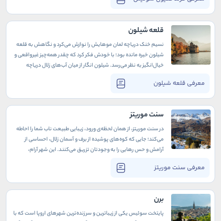
بی‌انتهاست و نه صخره‌های خشک و سوزان، بلکه در میان انبوه درختان
سبز کوه‌های آلپ، دره‌ای شگفت‌انگیز که انگار مستقیماً از میان رؤیاها
بیرون آمده، انتظارم را می‌کشید.
قلعه شیلون
نسیم خنک دریاچه لمان موهایش را نوازش می‌کرد و نگاهش به قلعه
شیلون خیره مانده بود؛ با خودش فکر کرد که چقدر همه‌چیز غیرواقعی و
خیال‌انگیز به نظر می‌رسد. شیلون انگار از میان آب‌های زلال دریاچه
همچون تصویری وهم‌انگیز نمایان بود.
معرفی قلعه شیلون
سنت موریتز
در سنت موریتز، از همان لحظه‌ی ورود، زیبایی طبیعت ناب شما را احاطه
می‌کند؛ جایی که کوه‌های پوشیده از برف و آسمان زلال، احساسی از
آرامش و حس رهایی را به وجودتان تزریق می‌کنند. این شهر آرام،
پناهگاهی برای کسانی است که دلشان هوای طبیعت کرده و از سروصدا
معرفی سنت موریتز
و شلوغی‌های زندگی روزمره خسته‌اند.
برن
پایتخت سوئیس یکی از زیباترین و سرزنده‌ترین شهرهای اروپا است که با