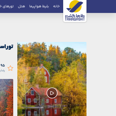
خانه
بلیط هواپیما
هتل
تورهای خ
تور اس
95 درصد
رضای