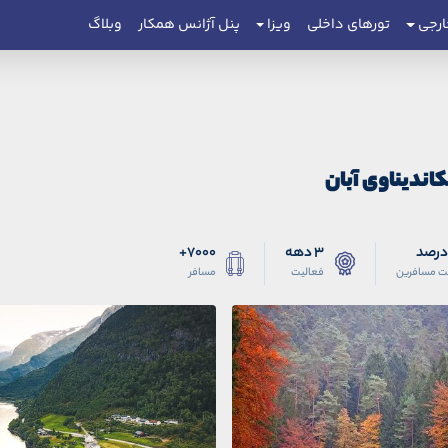
ارجی
تورهای داخلی
ویزا
پنل آژانس همکار
وبلاگ
کاندیناوی آبان
3 دهه
7000+
ت مسافرین
فعالیت
مسافر