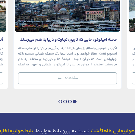
محله امینونو: جایی که تاریخ، تجارت و دریا به هم می‌رسند
آن
در
ش،
اگر بخواهیم برای استانبول قلبی تپنده در نظر بگیریم، بی‌تردید آن قلب، محله
در 
ک منطقه
امینونو (Eminönü) خواهد بود. اینجا تنها یک منطقه تاریخی نیست؛ بلکه
ا
چهارراهی است که در آن قاره‌ها، فرهنگ‌ها و دوران‌های مختلف به هم
چن
ری
می‌رسند. امینونو از دوران بیزانس تا امپراتوری عثمانی و امروز، به لطف
شما
موقعیت استراتژیک خود در دهانه خلیج شاخ […]
بی‌
مشاهده
هواپیمایی طاهاگشت
نسبت به رزرو بلیط هواپیما،
بلیط هواپیما خار