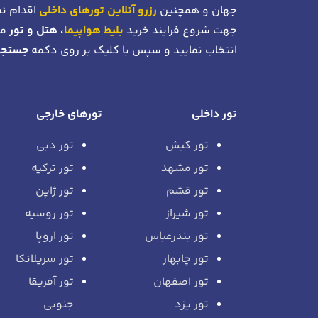
جهان و همچنین
رزرو آنلاین تورهای داخلی
اقدام نم
جهت شروع فرایند خرید
بلیط هواپیما
، هتل و تور
می
انتخاب نمایید و سپس با کلیک بر روی دکمه
جستجو
تور داخلی
تورهای خارجی
تور کیش
تور دبی
تور مشهد
تور ترکیه
تور قشم
تور ژاپن
تور شیراز
تور روسیه
تور بندرعباس
تور اروپا
تور چابهار
تور سریلانکا
تور اصفهان
تور آفریقا
تور یزد
جنوبی