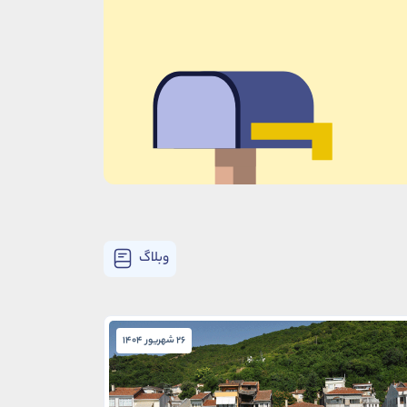
وبلاگ
26 شهریور 1404